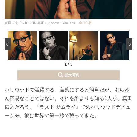
全 19 枚
真田広之「SHOGUN 将軍」／photo：You Ishii
‹
1
/
5
拡大写真
ハリウッドで活躍する。言葉にすると簡単だが、もちろ
ん容易なことではない。それを誰よりも知る1人が、真田
広之だろう。『ラスト サムライ』でのハリウッドデビュ
ー以来、彼は世界の第一線で戦ってきた。