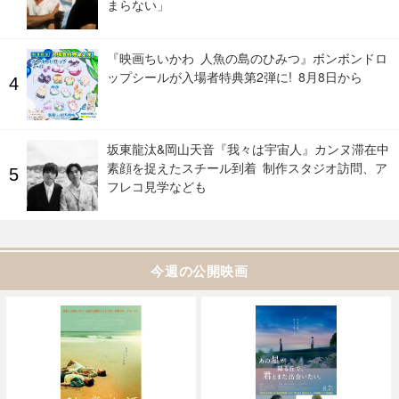
まらない」
『映画ちいかわ 人魚の島のひみつ』ボンボンドロ
ップシールが入場者特典第2弾に! 8月8日から
坂東龍汰&岡山天音『我々は宇宙人』カンヌ滞在中
素顔を捉えたスチール到着 制作スタジオ訪問、ア
フレコ見学なども
今週の公開映画