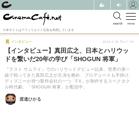
search
menu
※本サイトはアフィリエイト広告を利用しています
2024.2.29 Thu 7:45
インタビュー
【インタビュー】真田広之、日本とハリウッ
ドを繋いだ20年の学び「SHOGUN 将軍」
『ラスト サムライ』でのハリウッドデビュー以来、世界の第一
線で戦ってきた真田広之が主演を務め、プロデュースも手掛け、
ディズニーが持つ製作会社の一つ「FX」が制作するスペクタク
ル時代劇、「SHOGUN 将軍」が配信中。
渡邉ひかる
渡邉ひかる