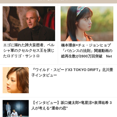
エゴに溺れた誇大妄想者、ペル
橋本環奈×チェ・ジョンヒョプ
シャ軍のクセルクセス王を演じ
「バカンスの法則」関連動画の
たロドリゴ・サントロ
総再生数が2800万回突破 Net
flixでも反響
『ワイルド・スピードX3 TOKYO DRIFT』北川景
子インタビュー
【インタビュー】坂口健太郎×竜星涼×泉澤祐希 3
人が考える“運命の恋”