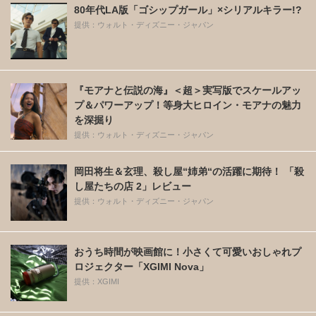
80年代LA版「ゴシップガール」×シリアルキラー!?
提供：ウォルト・ディズニー・ジャパン
『モアナと伝説の海』＜超＞実写版でスケールアッ
プ＆パワーアップ！等身大ヒロイン・モアナの魅力
を深掘り
提供：ウォルト・ディズニー・ジャパン
岡田将生＆玄理、殺し屋“姉弟“の活躍に期待！ 「殺
し屋たちの店 2」レビュー
提供：ウォルト・ディズニー・ジャパン
おうち時間が映画館に！小さくて可愛いおしゃれプ
ロジェクター「XGIMI Nova」
提供：XGIMI