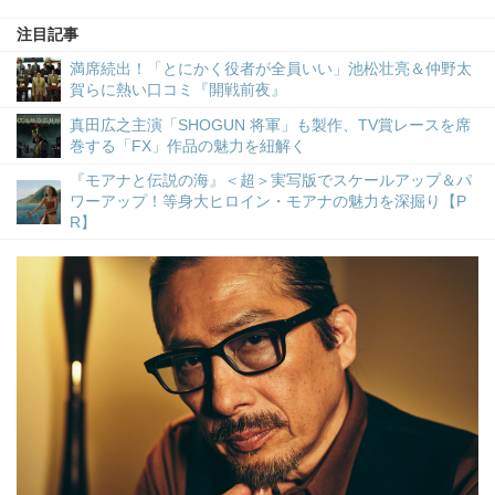
注目記事
満席続出！「とにかく役者が全員いい」池松壮亮＆仲野太
賀らに熱い口コミ『開戦前夜』
真田広之主演「SHOGUN 将軍」も製作、TV賞レースを席
巻する「FX」作品の魅力を紐解く
『モアナと伝説の海』＜超＞実写版でスケールアップ＆パ
ワーアップ！等身大ヒロイン・モアナの魅力を深掘り【P
R】