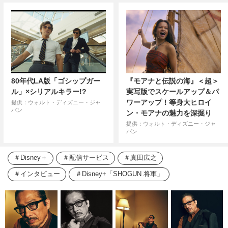
80年代LA版「ゴシップガー
『モアナと伝説の海』＜超＞
ル」×シリアルキラー!?
実写版でスケールアップ＆パ
ワーアップ！等身大ヒロイ
提供：ウォルト・ディズニー・ジャ
パン
ン・モアナの魅力を深掘り
提供：ウォルト・ディズニー・ジャ
パン
Disney＋
配信サービス
真田広之
インタビュー
Disney+「SHOGUN 将軍」