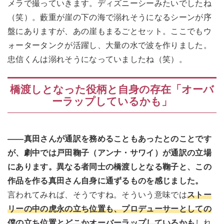
メラで撮っていきます。ディズニーシーみたいでしたね
（笑）。藪重が崖の下の海で溺れそうになるシーンが序
盤にありますが、あの崖もまるごとセット。ここでもウ
ォータータンクが活躍し、大量の水で波を作りました。
忠信くんは溺れそうになっていましたね（笑）。
橋渡しとなった役柄と自身の存在「オーバ
ーラップしているかも」
――真田さんが通訳を務めることもあったとのことです
が、劇中では戸田鞠子（アンナ・サワイ）が通訳の立場
にあります。異なる者同士の橋渡しとなる鞠子と、この
作品を作る真田さん自身に通ずるものを感じました。
言われてみれば、そうですね。そういう意味では
ストー
リーの中の虎永の立ち位置も、プロデューサーとしての
僕の立ち位置とどこかオーバーラップしているかも
しれ