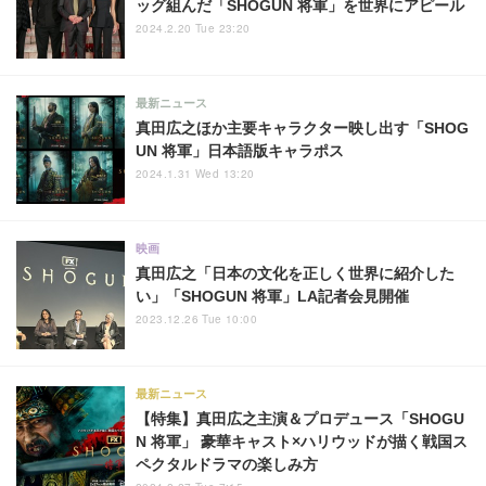
ッグ組んだ「SHOGUN 将軍」を世界にアピール
2024.2.20 Tue 23:20
最新ニュース
真田広之ほか主要キャラクター映し出す「SHOG
UN 将軍」日本語版キャラポス
2024.1.31 Wed 13:20
映画
真田広之「日本の文化を正しく世界に紹介した
い」「SHOGUN 将軍」LA記者会見開催
2023.12.26 Tue 10:00
最新ニュース
【特集】真田広之主演＆プロデュース「SHOGU
N 将軍」 豪華キャスト×ハリウッドが描く戦国ス
ペクタルドラマの楽しみ方