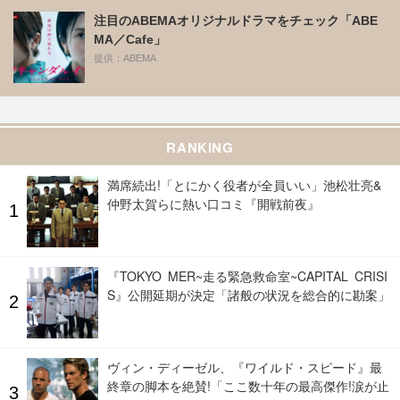
注目のABEMAオリジナルドラマをチェック「ABE
MA／Cafe」
提供：ABEMA
RANKING
満席続出!「とにかく役者が全員いい」池松壮亮&
仲野太賀らに熱い口コミ『開戦前夜』
『TOKYO MER~走る緊急救命室~CAPITAL CRISI
S』公開延期が決定「諸般の状況を総合的に勘案」
ヴィン・ディーゼル、『ワイルド・スピード』最
終章の脚本を絶賛!「ここ数十年の最高傑作!涙が止