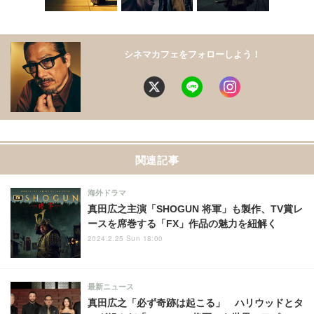
シネマカフェをフォローしよう！
関連記事
海外ドラマ
真田広之主演「SHOGUN 将軍」も製作、TV賞レ
ースを席巻する「FX」作品の魅力を紐解く
2024.2.25 Sun 18:00
最新ニュース
真田広之「必ず奇跡は起こる」 ハリウッドとタ