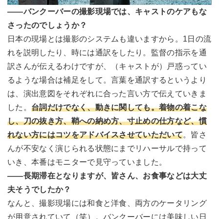
――バンクーバーの撮影現場では、キャストのケアもな
さったのでしょうか？
日本の現場とは撮影のシステムも違いますから。1日の流
れを説明したり、時には通訳をしたり。監督の指示を通
訳さんが伝えるわけですが、（キャストが）戸惑ってい
るような場合は補足をして。言葉を通訳するというより
は、演出意図をそれぞれに合った言い方で伝えていきま
した。
台詞だけでなく、動きに関しても。着物の着こな
し、刀の抜き方、鞘への納め方、寸止めの仕方など、慣
れない方にはコツをアドバイスさせていただいて
。皆さ
んが不安なく演じられる状態にまでリハーサルで持って
いき、本番はモニターで見守っていました。
――長期滞在となりますが、皆さん、お食事などは大丈
夫そうでしたか？
なんと、撮影現場には和食と洋食、両方のケータリング
が用意されていて（笑）。バンクーバーには美味しい日