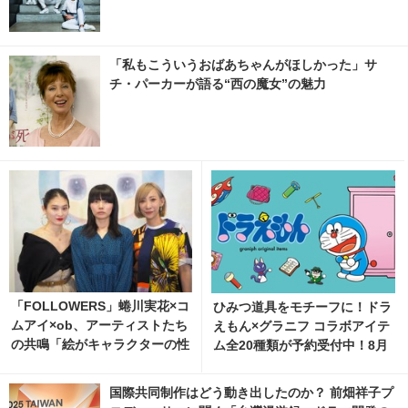
「私もこういうおばあちゃんがほしかった」サ
チ・パーカーが語る“西の魔女”の魅力
「FOLLOWERS」蜷川実花×コ
ひみつ道具をモチーフに！ドラ
ムアイ×ob、アーティストたち
えもん×グラニフ コラボアイテ
の共鳴「絵がキャラクターの性
ム全20種類が予約受付中！8月
格も変えた」
11日より発売
国際共同制作はどう動き出したのか？ 前畑祥子プ