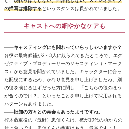
し、
現代っぽくしない、西洋化しない、ステレオタイプ
の描写は排除する
というスタンスは貫かれていました。
キャストへの細やかなケアも
――キャスティングにも関わっていらっしゃいますか？
各役の最終候補が2～3人に絞られてきたところで、エグ
ゼクティブ・プロデューサーのジャスティン（・マーク
ス）から意見を聞かれていました。キャラクターに合っ
た配役にするため、かなり意見を申し上げましたね。別
の役を演じるはずだった方に関し、「こちらの役のほう
が合うのでは？」といったことを申し上げて採用される
パターンもありました。
――旧知の方々との再会もあったようですね。
樫木藪重役の（浅野）忠信くんは、彼が10代の頃からの
付き合いです。忠信くんの薮重はもう、最高ですよ！