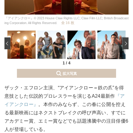
『アイアンクロー』© 2023 House Claw Rights LLC; Claw Film LLC; British Broadcast
全 16 枚
ing Corporation. All Rights Reserved.
‹
1
/
4
拡大写真
ザック・エフロン主演、“アイアンクロー＝鉄の爪”を得
意技とした伝説的プロレスラーを演じるA24最新作
『ア
イアンクロー』
。本作のみならず、この春に公開を控え
る最新映画にはネクストブレイクの呼び声高い、すでに
アカデミー賞、エミー賞などでも話題沸騰中の注目俳優6
人が登場している。