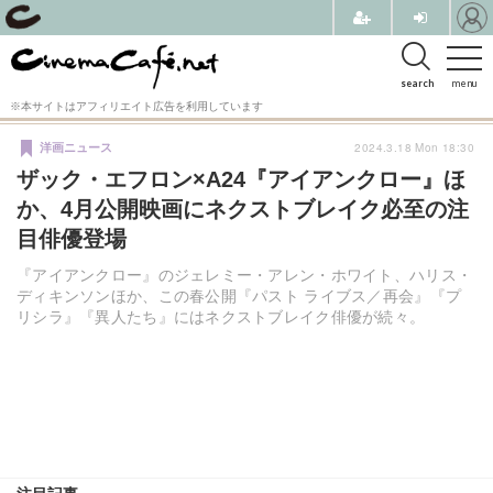
search
menu
※本サイトはアフィリエイト広告を利用しています
2024.3.18 Mon 18:30
洋画ニュース
ザック・エフロン×A24『アイアンクロー』ほ
か、4月公開映画にネクストブレイク必至の注
目俳優登場
『アイアンクロー』のジェレミー・アレン・ホワイト、ハリス・
ディキンソンほか、この春公開『パスト ライブス／再会』『プ
リシラ』『異人たち』にはネクストブレイク俳優が続々。