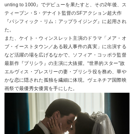
unting to 1000』でデビューを果たすと、その2年後、ス
ティーブン・S・デナイト監督のSFアクション超大作
『パシフィック・リム：アップライジング』に起用され
た。
また、ケイト・ウィンスレット主演のドラマ「メア・オ
ブ・イーストタウン／ある殺人事件の真実」に出演する
など活躍の場を広げるなかで、ソフィア・コッポラ監督
最新作『プリシラ』の主演に大抜擢。“世界的スター”故
エルヴィス・プレスリーの妻・プリシラ役を務め、華や
かな恋に隠された孤独を繊細に体現。ヴェネチア国際映
画祭で最優秀女優賞を手にした。