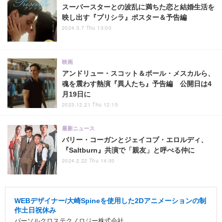
スーパースターとの波乱に満ちた恋と結婚生活を
映し出す『プリシラ』ポスター＆予告編
2024.3.7 Thu 13:00
映画
アンドリュー・スコット＆ポール・メスカルら、
魂を震わす熱演『異人たち』予告編 公開日は4
月19日に
2023.12.21 Thu 12:15
最新ニュース
バリー・コーガンとジェイコブ・エロルディ、
『Saltburn』共演で「親友」と呼べる仲に
2024.2.22 Thu 14:00
WEBデザイナー/大崎Spineを使用した2Dアニメーションの制
作土日祝休み
パーソルクロステクノロジー株式会社