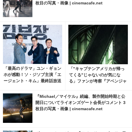
枚目の写真・画像 | cinemacafe.net
「最高のドラマ」ユン・ギョン
「"キャプテンアメリカが帰っ
ホが感動！ソ・ジソブ主演「エ
てくる"じゃないのが気にな
ージェント・キム」最終話放送
る」ファンが考察『アベンジャ
記念パーティーの裏側の映像解
ーズ／ドゥームズデイ』最新映
禁
像
『Michael／マイケル』続編、製作開始時期と公
開日についてライオンズゲート会長がコメント 3
枚目の写真・画像 | cinemacafe.net