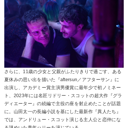
さらに、11歳の少女と父親がふたりきりで過ごす、ある
夏休みの思い出を描いた『aftersun／アフターサン』に
出演し、アカデミー賞主演男優賞に最年少で初ノミネー
ト、2023年には名匠リドリー・スコットの超大作『グラ
ディエーター』の続編で主役の座を射止めたことが話題
に。山田太一の長編小説を基にした最新作『異人たち』
では、アンドリュー・スコット演じる主人公と恋仲にな
る謎めいた青年ハリーを演じている。