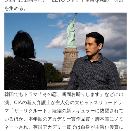
ン部門に出品された『LETO レト』で主演を務め、話題
を集める。
韓国でもドラマ「その恋、断固お断りします」などに出
演、CIAの新人弁護士が主人公の大ヒットスリラードラ
マ「ザ・リクルート」続編の新レギュラーに抜擢されて
いるほか、本年度のアカデミー賞作品賞・脚本賞にノミ
ネートされ、英国アカデミー賞では自身が主演俳優賞に