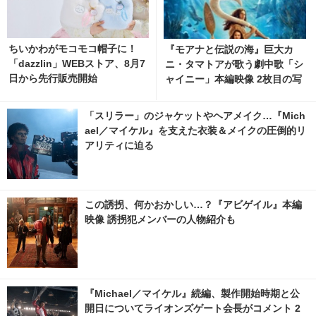
ちいかわがモコモコ帽子に！
『モアナと伝説の海』巨大カ
「dazzlin」WEBストア、8月7
ニ・タマトアが歌う劇中歌「シ
日から先行販売開始
ャイニー」本編映像 2枚目の写
真・画像 | cinemacafe.net
「スリラー」のジャケットやヘアメイク…『Mich
ael／マイケル』を支えた衣装＆メイクの圧倒的リ
アリティに迫る
この誘拐、何かおかしい…？『アビゲイル』本編
映像 誘拐犯メンバーの人物紹介も
『Michael／マイケル』続編、製作開始時期と公
開日についてライオンズゲート会長がコメント 2