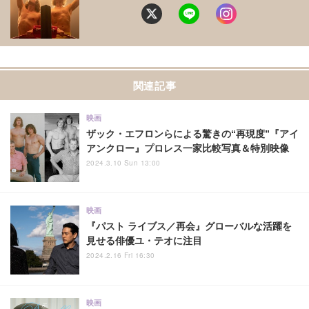
関連記事
映画
ザック・エフロンらによる驚きの“再現度”『アイ
アンクロー』プロレス一家比較写真＆特別映像
2024.3.10 Sun 13:00
映画
『パスト ライブス／再会』グローバルな活躍を
見せる俳優ユ・テオに注目
2024.2.16 Fri 16:30
映画