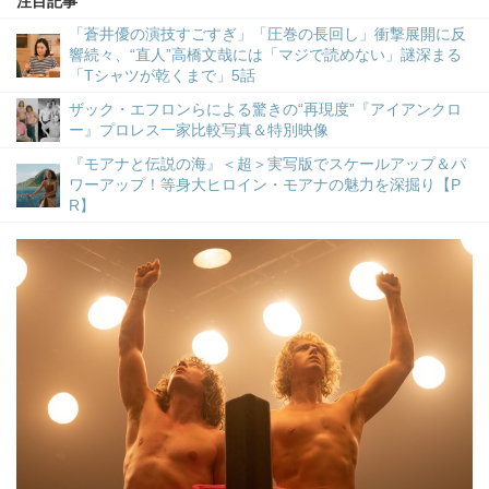
注目記事
「蒼井優の演技すごすぎ」「圧巻の長回し」衝撃展開に反
響続々、“直人”高橋文哉には「マジで読めない」謎深まる
「Tシャツが乾くまで」5話
ザック・エフロンらによる驚きの“再現度”『アイアンクロ
ー』プロレス一家比較写真＆特別映像
『モアナと伝説の海』＜超＞実写版でスケールアップ＆パ
ワーアップ！等身大ヒロイン・モアナの魅力を深掘り【P
R】