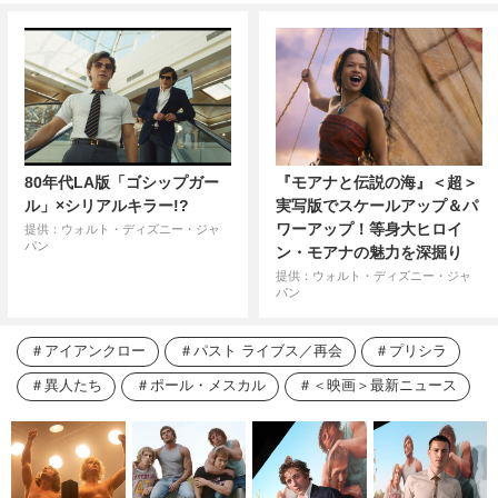
80年代LA版「ゴシップガー
『モアナと伝説の海』＜超＞
ル」×シリアルキラー!?
実写版でスケールアップ＆パ
ワーアップ！等身大ヒロイ
提供：ウォルト・ディズニー・ジャ
パン
ン・モアナの魅力を深掘り
提供：ウォルト・ディズニー・ジャ
パン
アイアンクロー
パスト ライブス／再会
プリシラ
異人たち
ポール・メスカル
＜映画＞最新ニュース