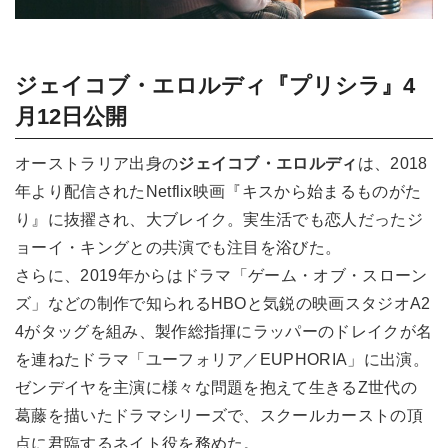
ジェイコブ・エロルディ『プリシラ』4
月12日公開
オーストラリア出身の
ジェイコブ・エロルディ
は、2018
年より配信されたNetflix映画『キスから始まるものがた
り』に抜擢され、大ブレイク。実生活でも恋人だったジ
ョーイ・キングとの共演でも注目を浴びた。
さらに、2019年からはドラマ「ゲーム・オブ・スローン
ズ」などの制作で知られるHBOと気鋭の映画スタジオA2
4がタッグを組み、製作総指揮にラッパーのドレイクが名
を連ねたドラマ「ユーフォリア／EUPHORIA」に出演。
ゼンデイヤを主演に様々な問題を抱えて生きるZ世代の
葛藤を描いたドラマシリーズで、スクールカーストの頂
点に君臨するネイト役を務めた。