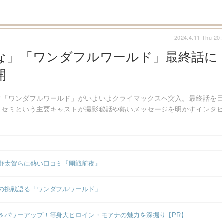
2024.4.11 Thu 20
な」「ワンダフルワールド」最終話に
開
マ「ワンダフルワールド」がいよいよクライマックスへ突入。最終話を
・セミという主要キャストが撮影秘話や熱いメッセージを明かすインタ
野太賀らに熱い口コミ『開戦前夜』
の挑戦語る「ワンダフルワールド」
＆パワーアップ！等身大ヒロイン・モアナの魅力を深掘り【PR】