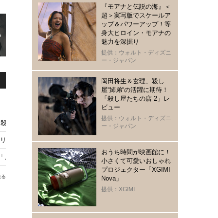
『モアナと伝説の海』＜
超＞実写版でスケールア
ップ＆パワーアップ！等
身大ヒロイン・モアナの
魅力を深掘り
提供：ウォルト・ディズニ
ー・ジャパン
岡田将生＆玄理、殺し
屋“姉弟“の活躍に期待！
「殺し屋たちの店 2」レ
ビュー
提供：ウォルト・ディズニ
殺し屋たちの店 2」 イ・ドンウクらと撮影秘話明かす
ー・ジャパン
シリアルキラー!? ライアン・マーフィー製作総指揮「いくつもの鋭い破片」1
おうち時間が映画館に！
メイド・イン・コリア 2」9月9日配信開始
小さくて可愛いおしゃれ
プロジェクター「XGIMI
送る
Nova」
提供：XGIMI