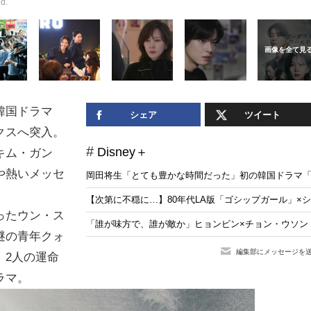
d.
韓国ドラマ
シェア
ツイート
クスへ突入。
Disney＋
キム・ガン
や熱いメッセ
岡田将生「とても豊かな時間だった」初の韓国ドラマ「
【次第に不穏に…】80年代LA版「ゴシップガール」×
ったウン・ス
「誰が味方で、誰が敵か」ヒョンビン×チョン・ウソン「
謎の青年クォ
編集部にメッセージを
、2人の運命
ラマ。