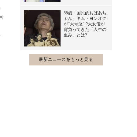
・
回
シ
く
う
ま