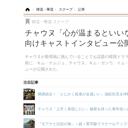
ホーム
›
韓流・華流
›
スクープ
›
記事
韓流・華流
スクープ
チャウヌ「心が温まるといい
向けキャストインタビュー公
チャウヌが新境地に挑んでいることでも話題の韓国ドラ
前に、キム・ナムジュ、チャウヌ、キム・ガンウ、イム
ューが公開された。
注目記事
満席続出！「とにかく役者が全員いい」池松壮亮＆仲
チャウヌ「上手く表現したい」秘密を持った青年役へ
『モアナと伝説の海』＜超＞実写版でスケールアップ