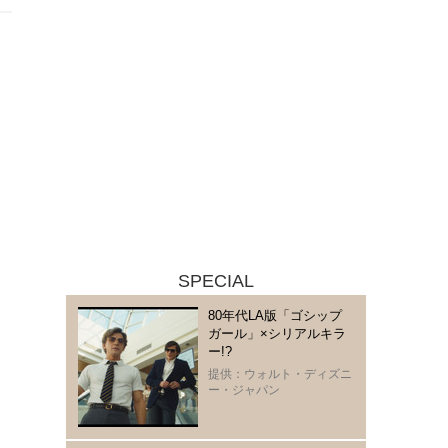
SPECIAL
80年代LA版「ゴシップ
ガール」×シリアルキラ
ー!?
提供：ウォルト・ディズニ
ー・ジャパン