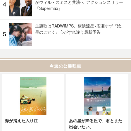
がウィル・スミスと共演へ アクションスリラー
『Supermax』
主題歌はRADWIMPS、横浜流星×広瀬すず『汝、
星のごとく』心がすれ違う最新予告
今週の公開映画
鯨が消えた入り江
あの星が降る丘で、君とまた
出会いたい。