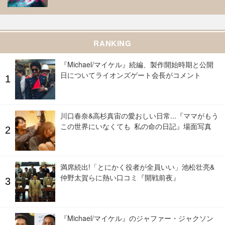
RANKING
『Michael/マイケル』続編、製作開始時期と公開
日についてライオンズゲート会長がコメント
川口春奈&高杉真宙の愛おしい日常...『ママがもう
この世界にいなくても 私の命の日記』場面写真
満席続出!「とにかく役者が全員いい」池松壮亮&
仲野太賀らに熱い口コミ『開戦前夜』
『Michael/マイケル』のジャファー・ジャクソン