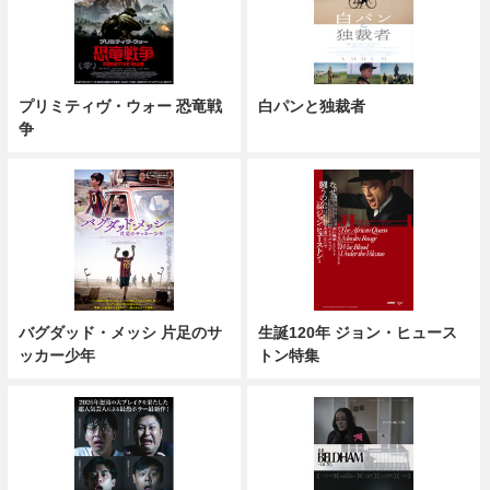
プリミティヴ・ウォー 恐竜戦
白パンと独裁者
争
バグダッド・メッシ 片足のサ
生誕120年 ジョン・ヒュース
ッカー少年
トン特集