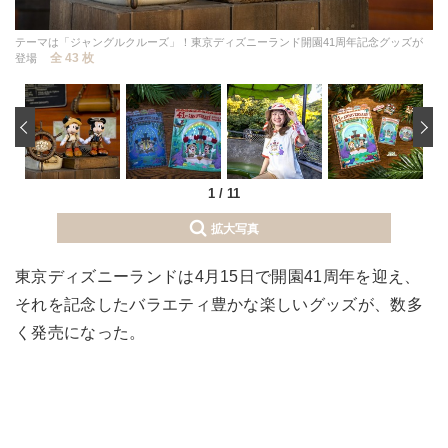
テーマは「ジャングルクルーズ」！東京ディズニーランド開園41周年記念グッズが
全 43 枚
登場
‹
1
/
11
拡大写真
東京ディズニーランドは4月15日で開園41周年を迎え、
それを記念したバラエティ豊かな楽しいグッズが、数多
く発売になった。