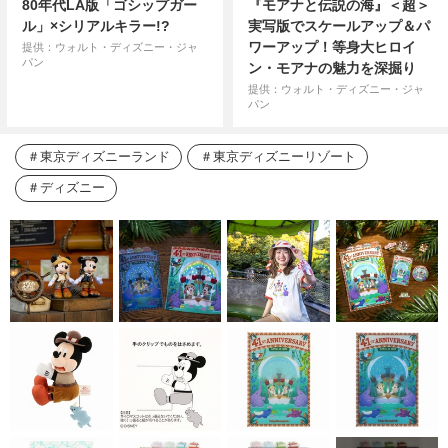
80年代LA版「ゴシップガー
『モアナと伝説の海』＜超＞
ル」×シリアルキラー!?
実写版でスケールアップ＆パ
ワーアップ！等身大ヒロイ
提供：ウォルト・ディズニー・ジャ
パン
ン・モアナの魅力を深掘り
提供：ウォルト・ディズニー・ジャ
パン
東京ディズニーランド
東京ディズニーリゾート
ディズニー