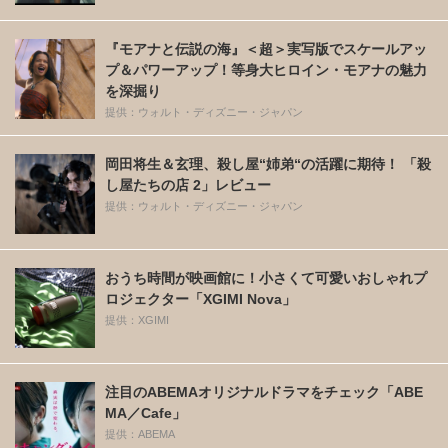
『モアナと伝説の海』＜超＞実写版でスケールアッ
プ＆パワーアップ！等身大ヒロイン・モアナの魅力
を深掘り
提供：ウォルト・ディズニー・ジャパン
岡田将生＆玄理、殺し屋“姉弟“の活躍に期待！ 「殺
し屋たちの店 2」レビュー
提供：ウォルト・ディズニー・ジャパン
おうち時間が映画館に！小さくて可愛いおしゃれプ
ロジェクター「XGIMI Nova」
提供：XGIMI
注目のABEMAオリジナルドラマをチェック「ABE
MA／Cafe」
提供：ABEMA