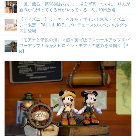
「風、薫る」第96回あらすじ・場面写真 ついに、りんが
新潟から帰ってくる日がやってくる…8月10日放送
【ディズニー】リーナ・ベルをデザイン！東京ディズニー
シー限定「PAUL & JOE」プロデュースのスペシャルグッ
ズ新登場
『モアナと伝説の海』＜超＞実写版でスケールアップ＆パ
ワーアップ！等身大ヒロイン・モアナの魅力を深掘り【P
R】