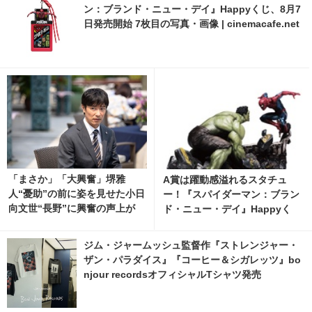
ン：ブランド・ニュー・デイ』Happyくじ、8月7
日発売開始 7枚目の写真・画像 | cinemacafe.net
「まさか」「大興奮」堺雅
A賞は躍動感溢れるスタチュ
人“憂助”の前に姿を見せた小日
ー！『スパイダーマン：ブラン
向文世“長野”に興奮の声上が
ド・ニュー・デイ』Happyく
る…「VIVANT」第12話
じ、8月7日発売開始 2枚目の写
真・画像 | cinemacafe.net
ジム・ジャームッシュ監督作『ストレンジャー・
ザン・パラダイス』『コーヒー＆シガレッツ』bo
njour recordsオフィシャルTシャツ発売