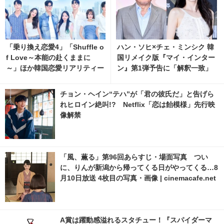
「乗り換え恋愛4」「Shuffle o
ハン・ソヒ×チェ・ミンシク 韓
f Love～本能の赴くままに
国リメイク版『マイ・インター
～」ほか韓国恋愛リアリティー
ン』第1弾予告に「解釈一致」
ショー全話無料配信
「ワクワクする」の声
チョン・ヘイン“テハ”が「君の彼氏だ」と告げら
れヒロイン絶叫!? Netflix「恋は飴模様」先行映
像解禁
「風、薫る」第96回あらすじ・場面写真 つい
に、りんが新潟から帰ってくる日がやってくる…8
月10日放送 4枚目の写真・画像 | cinemacafe.net
A賞は躍動感溢れるスタチュー！『スパイダーマ