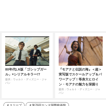
80年代LA版「ゴシップガー
『モアナと伝説の海』＜超＞
ル」×シリアルキラー!?
実写版でスケールアップ＆パ
ワーアップ！等身大ヒロイ
提供：ウォルト・ディズニー・ジャ
パン
ン・モアナの魅力を深掘り
提供：ウォルト・ディズニー・ジャ
パン
スリープ
第76回カンヌ国際映画祭