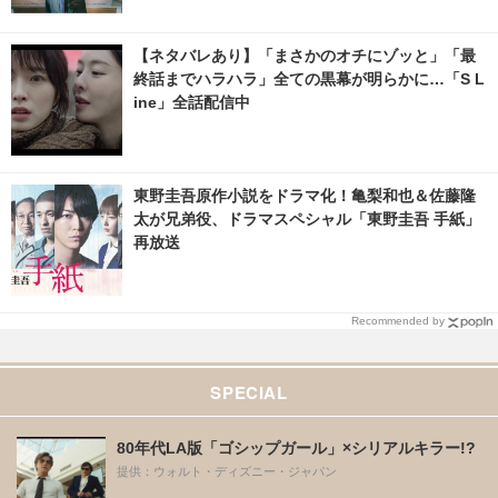
【ネタバレあり】「まさかのオチにゾッと」「最
終話までハラハラ」全ての黒幕が明らかに…「S L
ine」全話配信中
東野圭吾原作小説をドラマ化！亀梨和也＆佐藤隆
太が兄弟役、ドラマスペシャル「東野圭吾 手紙」
再放送
Recommended by
SPECIAL
80年代LA版「ゴシップガール」×シリアルキラー!?
提供：ウォルト・ディズニー・ジャパン