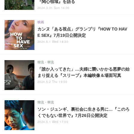
『関心領域』を語る
2024.3.31 Sun 14:00
映画
カンヌ「ある視点」グランプリ『HOW TO HAV
E SEX』7月19日公開決定
2024.5.1 Wed 18:30
韓流・華流
「誰か入ってきた」…夫婦に襲いかかる悪夢の始
まり捉える『スリープ』本編映像＆場面写真
2024.5.2 Thu 19:00
韓流・華流
ソン・ジュンギ、裏社会に生きる男に…『このろ
くでもない世界で』7月26日公開決定
2024.5.1 Wed 17:00