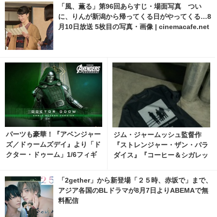
「風、薫る」第96回あらすじ・場面写真 つい
に、りんが新潟から帰ってくる日がやってくる…8
月10日放送 5枚目の写真・画像 | cinemacafe.net
パーツも豪華！『アベンジャー
ジム・ジャームッシュ監督作
ズ／ドゥームズデイ』より「ド
『ストレンジャー・ザン・パラ
クター・ドゥーム」1/6フィギ
ダイス』『コーヒー＆シガレッ
ュアが登場
ツ』bonjour recordsオフィシ
ャルTシャツ発売 2枚目の写
「2gether」から新登場「２５時、赤坂で」まで、
真・画像 | cinemacafe.net
アジア各国のBLドラマが8月7日よりABEMAで無
料配信