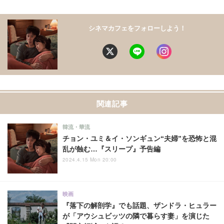
シネマカフェをフォローしよう！
関連記事
韓流・華流
チョン・ユミ＆イ・ソンギュン“夫婦”を恐怖と混
乱が蝕む…『スリープ』予告編
2024.4.15 Mon 20:00
映画
『落下の解剖学』でも話題、ザンドラ・ヒュラー
が「アウシュビッツの隣で暮らす妻」を演じた