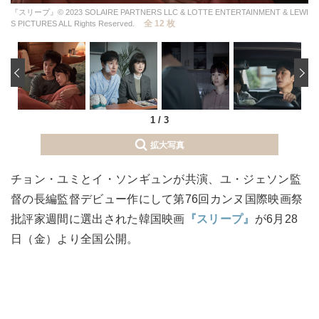
『スリープ』© 2023 SOLAIRE PARTNERS LLC & LOTTE ENTERTAINMENT & LEWI
全 12 枚
S PICTURES ALL Rights Reserved.
‹
1
/
3
拡大写真
チョン・ユミとイ・ソンギュンが共演、ユ・ジェソン監
督の長編監督デビュー作にして第76回カンヌ国際映画祭
批評家週間に選出された韓国映画
『スリープ』
が6月28
日（金）より全国公開。