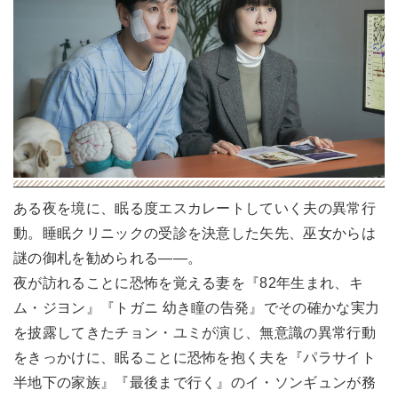
ある夜を境に、眠る度エスカレートしていく夫の異常行
動。睡眠クリニックの受診を決意した矢先、巫女からは
謎の御札を勧められる――。
夜が訪れることに恐怖を覚える妻を『82年生まれ、キ
ム・ジヨン』『トガニ 幼き瞳の告発』でその確かな実力
を披露してきたチョン・ユミが演じ、無意識の異常行動
をきっかけに、眠ることに恐怖を抱く夫を『パラサイト
半地下の家族』『最後まで行く』のイ・ソンギュンが務