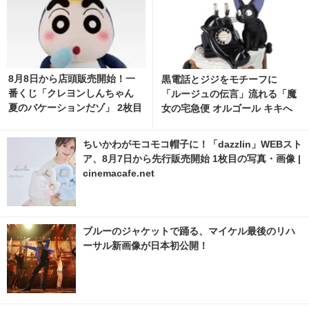
8月8日から店頭販売開始！一
黒電話とジジをモチーフに
番くじ「クレヨンしんちゃん
「ルージュの伝言」流れる「魔
夏のバケーションだゾ」 2枚目
女の宅急便 オルゴール キキへ
の写真・画像 | cinemacafe.ne
の伝言」発売 3枚目の写真・画
t
像 | cinemacafe.net
ちいかわがモコモコ帽子に！「dazzlin」WEBスト
ア、8月7日から先行販売開始 1枚目の写真・画像 |
cinemacafe.net
ブルーのジャケットで踊る、マイケル最後のリハ
ーサル新画像が日本初公開！