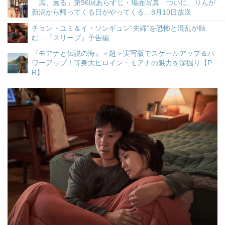
「風、薫る」第96回あらすじ・場面写真 ついに、りんが
新潟から帰ってくる日がやってくる…8月10日放送
チョン・ユミ＆イ・ソンギュン“夫婦”を恐怖と混乱が蝕
む…『スリープ』予告編
『モアナと伝説の海』＜超＞実写版でスケールアップ＆パ
ワーアップ！等身大ヒロイン・モアナの魅力を深掘り【P
R】