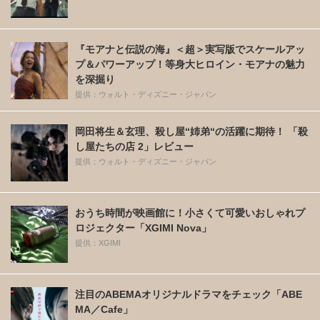
『モアナと伝説の海』＜超＞実写版でスケールアッ
プ＆パワーアップ！等身大ヒロイン・モアナの魅力
を深掘り
提供：ウォルト・ディズニー・ジャパン
岡田将生＆玄理、殺し屋“姉弟“の活躍に期待！ 「殺
し屋たちの店 2」レビュー
提供：ウォルト・ディズニー・ジャパン
おうち時間が映画館に！小さくて可愛いおしゃれプ
ロジェクター「XGIMI Nova」
提供：XGIMI
注目のABEMAオリジナルドラマをチェック「ABE
MA／Cafe」