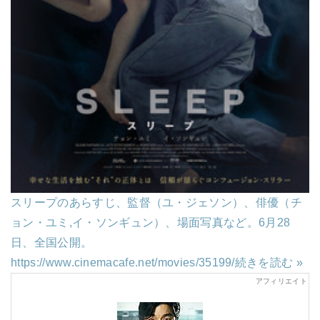
スリープのあらすじ、監督（ユ・ジェソン）、俳優（チ
ョン・ユミ,イ・ソンギュン）、場面写真など。6月28
日、全国公開。
https://www.cinemacafe.net/movies/35199/
続きを読む »