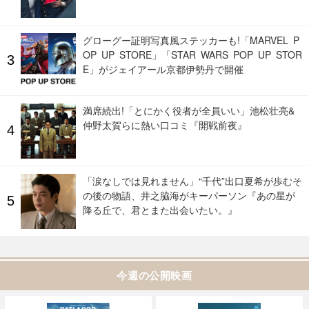
グローグー証明写真風ステッカーも!「MARVEL P
OP UP STORE」「STAR WARS POP UP STOR
E」がジェイアール京都伊勢丹で開催
満席続出!「とにかく役者が全員いい」池松壮亮&
仲野太賀らに熱い口コミ『開戦前夜』
「涙なしでは見れません」“千代”出口夏希が歩むそ
の後の物語、井之脇海がキーパーソン『あの星が
降る丘で、君とまた出会いたい。』
今週の公開映画