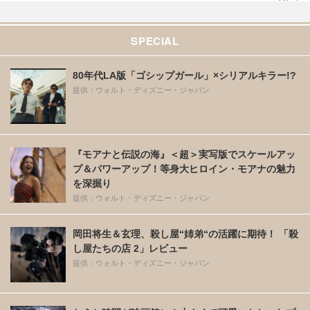
SPECIAL
80年代LA版「ゴシップガール」×シリアルキラー!?
提供：ウォルト・ディズニー・ジャパン
『モアナと伝説の海』＜超＞実写版でスケールアッ
プ＆パワーアップ！等身大ヒロイン・モアナの魅力
を深掘り
提供：ウォルト・ディズニー・ジャパン
岡田将生＆玄理、殺し屋“姉弟“の活躍に期待！ 「殺
し屋たちの店 2」レビュー
提供：ウォルト・ディズニー・ジャパン