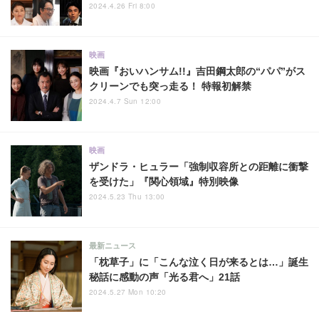
2024.4.26 Fri 8:00
映画
映画『おいハンサム!!』吉田鋼太郎の“パパ”がス
クリーンでも突っ走る！ 特報初解禁
2024.4.7 Sun 12:00
映画
ザンドラ・ヒュラー「強制収容所との距離に衝撃
を受けた」『関心領域』特別映像
2024.5.23 Thu 13:00
最新ニュース
「枕草子」に「こんな泣く日が来るとは…」誕生
秘話に感動の声「光る君へ」21話
2024.5.27 Mon 10:20