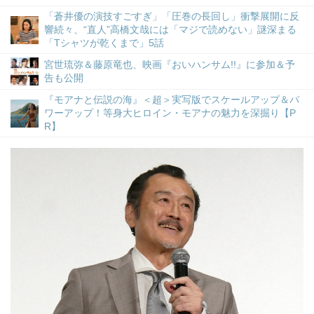
「蒼井優の演技すごすぎ」「圧巻の長回し」衝撃展開に反
響続々、“直人”高橋文哉には「マジで読めない」謎深まる
「Tシャツが乾くまで」5話
宮世琉弥＆藤原竜也、映画『おいハンサム!!』に参加＆予
告も公開
『モアナと伝説の海』＜超＞実写版でスケールアップ＆パ
ワーアップ！等身大ヒロイン・モアナの魅力を深掘り【P
R】