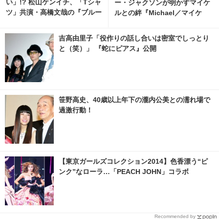
い」!? 松山ケンイチ、「Tシャ
ー・ジャクソンが明かすマイケ
ツ」共演・高橋文哉の『ブルー
ルとの絆『Michael／マイケ
ロック』鑑賞報告に反響続々
ル』伝説の地でワールドプレミ
ア
吉高由里子「役作りの話し合いは密室でしっとり
と（笑）」 『蛇にピアス』公開
笹野高史、40歳以上年下の瀧内公美との濡れ場で
過激行動！
【東京ガールズコレクション2014】色香漂う“ピ
ンク”なローラ…「PEACH JOHN」コラボ
Recommended by