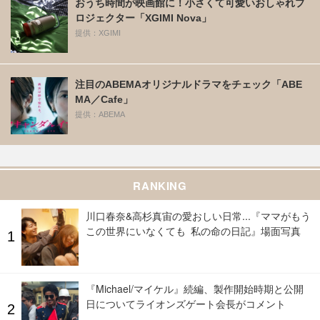
おうち時間が映画館に！小さくて可愛いおしゃれプ
ロジェクター「XGIMI Nova」
提供：XGIMI
注目のABEMAオリジナルドラマをチェック「ABE
MA／Cafe」
提供：ABEMA
RANKING
川口春奈&高杉真宙の愛おしい日常...『ママがもう
この世界にいなくても 私の命の日記』場面写真
『Michael/マイケル』続編、製作開始時期と公開
日についてライオンズゲート会長がコメント