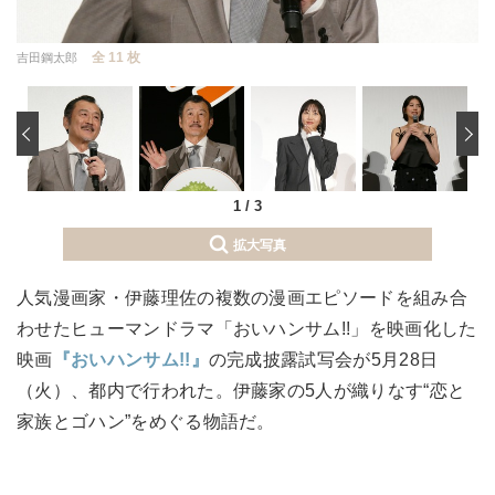
全 11 枚
吉田鋼太郎
‹
1
/
3
拡大写真
人気漫画家・伊藤理佐の複数の漫画エピソードを組み合
わせたヒューマンドラマ「おいハンサム!!」を映画化した
映画
『おいハンサム!!』
の完成披露試写会が5月28日
（火）、都内で行われた。伊藤家の5人が織りなす“恋と
家族とゴハン”をめぐる物語だ。