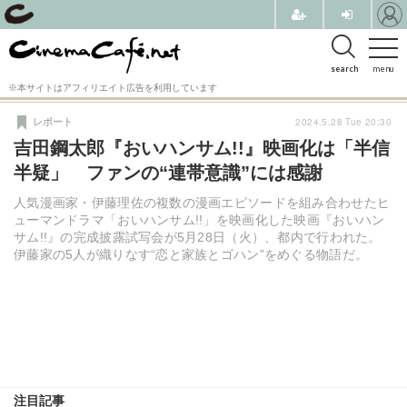
search
menu
※本サイトはアフィリエイト広告を利用しています
2024.5.28 Tue 20:30
レポート
吉田鋼太郎『おいハンサム!!』映画化は「半信
半疑」 ファンの“連帯意識”には感謝
人気漫画家・伊藤理佐の複数の漫画エピソードを組み合わせたヒ
ューマンドラマ「おいハンサム!!」を映画化した映画『おいハン
サム!!』の完成披露試写会が5月28日（火）、都内で行われた。
伊藤家の5人が織りなす“恋と家族とゴハン”をめぐる物語だ。
注目記事