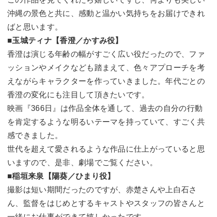
沖縄の景色と共に、感動と温かい気持ちをお届けできれ
ばと思います。
■玉城ティナ【香澄／かすみ役】
香澄は演じる年齢の幅がすごく広い役だったので、ファ
ッションやメイクなども踏まえて、色々アプローチを考
えながらキャラクターを作っていきました。年代ごとの
香澄の変化にも注目して頂きたいです。
映画『366日』は作品全体を通して、過去の自分の行動
を肯定するような明るいテーマを持っていて、すごく共
感できました。
世代を超えて愛されるような作品に仕上がっていると思
いますので、是非、劇場でご覧ください。
■稲垣来泉【陽葵／ひまり役】
撮影は短い期間だったのですが、赤楚さんや上白石さ
ん、監督をはじめとするキャストやスタッフの皆さんと
一緒にお仕事ができて嬉しかったです。