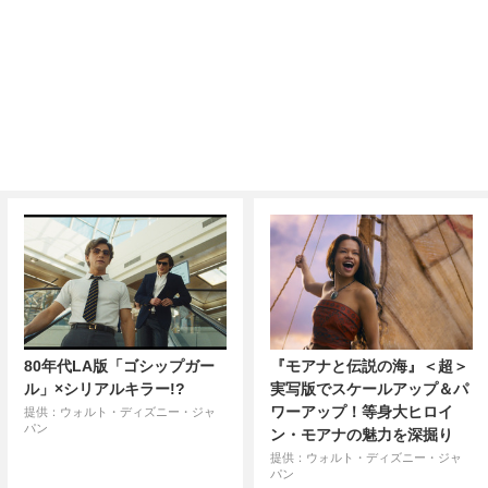
80年代LA版「ゴシップガー
『モアナと伝説の海』＜超＞
ル」×シリアルキラー!?
実写版でスケールアップ＆パ
ワーアップ！等身大ヒロイ
提供：ウォルト・ディズニー・ジャ
パン
ン・モアナの魅力を深掘り
提供：ウォルト・ディズニー・ジャ
パン