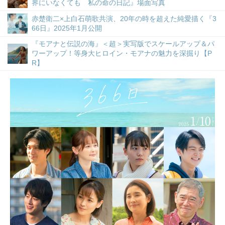
界にいなくても 私の命の日記』場面写真
赤楚衛二×上白石萌歌共演、20年の時を超えた純愛描く『3
66日』2025年1月公開
『モアナと伝説の海』＜超＞実写版でスケールアップ＆パ
ワーアップ！等身大ヒロイン・モアナの魅力を深掘り【P
R】