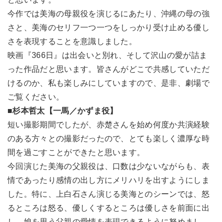
今作では美海の母親役を演じるにあたり、沖縄の母の強
さと、美海のセリフ一つ一つをしっかり受け止める優し
さを表現することを意識しました。
映画『366日』は出会いと別れ、そして沢山の愛が詰ま
った作品だと思います。皆さんがどこで共感していただ
けるのか、私も楽しみにしていますので、是非、劇場で
ご覧ください。
■杉本哲太【一馬／かずま役】
短い撮影期間でしたが、赤楚さんを始め何度か共演経験
のある方々との撮影だったので、とても楽しく濃厚な時
間を過ごすことができたと思います。
今回演じた美海の父親役は、口数は少ないながらも、表
情であったり感情の出し方にメリハリを出すようにしま
した。特に、上白石さん演じる美海とのシーンでは、怒
るところは怒る、優しくするところは優しさを前面に出
し、娘を思う父親の愛情を表現できるように努めまし