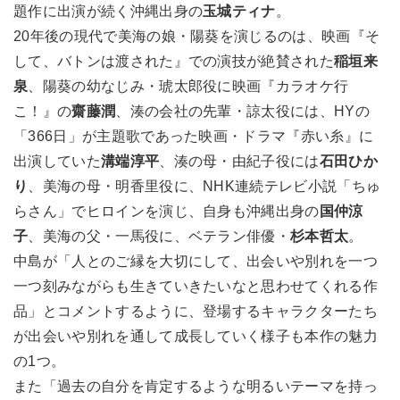
題作に出演が続く沖縄出身の
玉城ティナ
。
20年後の現代で美海の娘・陽葵を演じるのは、映画『そ
して、バトンは渡された』での演技が絶賛された
稲垣来
泉
、陽葵の幼なじみ・琥太郎役に映画『カラオケ行
こ！』の
齋藤潤
、湊の会社の先輩・諒太役には、HYの
「366日」が主題歌であった映画・ドラマ『赤い糸』に
出演していた
溝端淳平
、湊の母・由紀子役には
石田ひか
り
、美海の母・明香里役に、NHK連続テレビ小説「ちゅ
らさん」でヒロインを演じ、自身も沖縄出身の
国仲涼
子
、美海の父・一馬役に、ベテラン俳優・
杉本哲太
。
中島が「人とのご縁を大切にして、出会いや別れを一つ
一つ刻みながらも生きていきたいなと思わせてくれる作
品」とコメントするように、登場するキャラクターたち
が出会いや別れを通して成長していく様子も本作の魅力
の1つ。
また「過去の自分を肯定するような明るいテーマを持っ