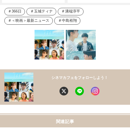
366日
玉城ティナ
溝端淳平
＜映画＞最新ニュース
中島裕翔
シネマカフェをフォローしよう！
関連記事