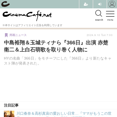
search
menu
※本サイトはアフィリエイト広告を利用しています
2024.9.10 Tue 7:00
邦画ニュース
中島裕翔＆玉城ティナら『366日』出演 赤楚
衛二＆上白石萌歌を取り巻く人物に
HYの名曲「366日」をモチーフにした『366日』より新たなキャ
スト陣が発表された。
注目記事
川口春奈＆高杉真宙の愛おしい日常…『ママがもうこの世