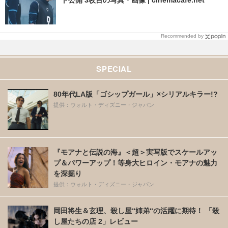
Recommended by
SPECIAL
80年代LA版「ゴシップガール」×シリアルキラー!?
提供：ウォルト・ディズニー・ジャパン
『モアナと伝説の海』＜超＞実写版でスケールアッ
プ＆パワーアップ！等身大ヒロイン・モアナの魅力
を深掘り
提供：ウォルト・ディズニー・ジャパン
岡田将生＆玄理、殺し屋“姉弟“の活躍に期待！ 「殺
し屋たちの店 2」レビュー