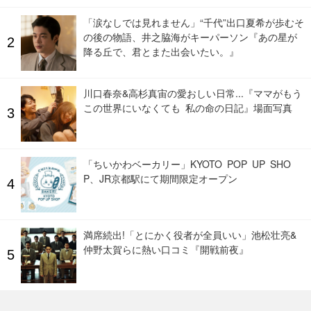
「涙なしでは見れません」“千代”出口夏希が歩むそ
の後の物語、井之脇海がキーパーソン『あの星が
降る丘で、君とまた出会いたい。』
川口春奈&高杉真宙の愛おしい日常...『ママがもう
この世界にいなくても 私の命の日記』場面写真
「ちいかわベーカリー」KYOTO POP UP SHO
P、JR京都駅にて期間限定オープン
満席続出!「とにかく役者が全員いい」池松壮亮&
仲野太賀らに熱い口コミ『開戦前夜』