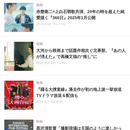
映画
赤楚衛二×上白石萌歌共演、20年の時を超えた純
愛描く『366日』2025年1月公開
2024.8.22 Thu 7:00
映画
大河から映画まで話題作相次ぐ北香那、『あの人
が消えた』で高橋文哉の“推し”に
2024.9.8 Sun 12:00
映画
『踊る大捜査線』過去作が初の地上波一挙放送
TVドラマ放送＆配信も
2024.9.7 Sat 8:00
映画
黒沢清監督「撮影現場は天国のように楽しかっ