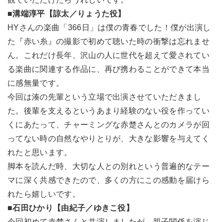
■溝端淳平【諒太／りょうた役】
HYさんの楽曲「366日」は僕の青春でした！僕が出演し
た『赤い糸』の撮影で初めて聴いた時の衝撃は忘れませ
ん。これだけ長年、沢山の人に世代を超えて愛されてい
る楽曲に関連する作品に、再び携わることができて本当
に感無量です。
今回は湊の先輩という立場で出演させていただきまし
た。後輩を支えるというあまり経験のない役を作ってい
くにあたって、チャーミングな赤楚さんとのカメラが回
ってない時の自然なやりとりが、大きな影響を与えてく
れたと思います。
脚本を読んだ時、大切な人との別れという普遍的なテー
マに深く共感できたので、多くの方にこの感動を届けら
れたら嬉しいです。
■石田ひかり【由紀子／ゆきこ役】
今回初めて赤楚さんと共演しましたが、親子関係を演じ