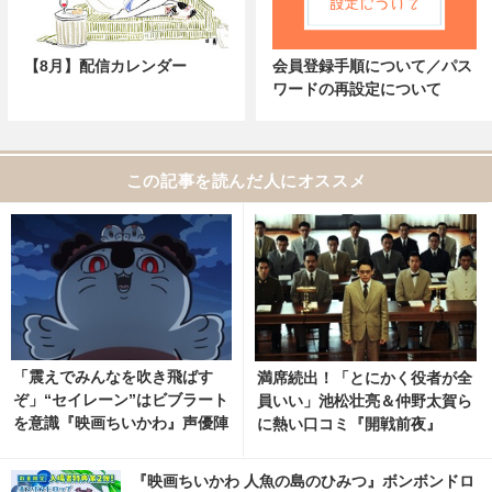
【8月】配信カレンダー
会員登録手順について／パス
ワードの再設定について
この記事を読んだ人にオススメ
「震えでみんなを吹き飛ばす
満席続出！「とにかく役者が全
ぞ」“セイレーン”はビブラート
員いい」池松壮亮＆仲野太賀ら
を意識『映画ちいかわ』声優陣
に熱い口コミ『開戦前夜』
インタビュー公開
『映画ちいかわ 人魚の島のひみつ』ボンボンドロ