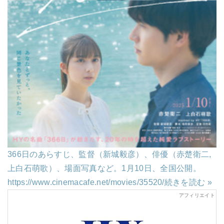
366日のあらすじ、監督（新城毅彦）、俳優（赤楚衛二,
上白石萌歌）、場面写真など。1月10日、全国公開。
https://www.cinemacafe.net/movies/35520/
続きを読む »