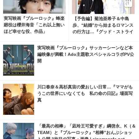
実写映画『ブルーロック』蜂楽
【予告編】菊池亜希子＆中島
廻役は櫻井海音「これ以上無い
歩、“結婚”から始まるロマンス
ほど幸せな役、作品」
の行方は…『グッド・ストライ
プス』
実写映画『ブルーロック』サッカーシーンなど本
編映像が満載！Ado主題歌スペシャルコラボPV公
開
川口春奈＆高杉真宙の愛おしい日常…『ママがも
うこの世界にいなくても 私の命の日記』場面写
真
「最高の相棒」「凪玲王可愛すぎ」綱啓永、K（＆
TEAM）と『ブルーロック』“相棒”おんぶショッ
ト公開 3枚目の写真・画像 | cinemacafe.net