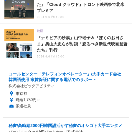
た」『Cloud クラウド』トロント映画祭で北米
プレミア
2024.9.6 Fri 19:30
映画
『ナミビアの砂漠』山中瑶子＆『ぼくのお日さ
ま』奥山大史らが対談「恐るべき新世代映画監督
たち」刊行
2024.9.6 Fri 15:00
コールセンター「テレフォンオペレーター」/大手カード会社
韓国語使用 家賃保証に関する電話でのサポート
株式会社ビッグアビリティ
東京都
時給1,750円～
派遣社員
秘書/高時給2000円韓国語活かす秘書のオシゴト大手エンタメ
パーソルエクセルHRパートナーズ株式会社