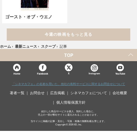
ゴースト・オブ・ウエノ
今週の映画をもっと見る
ホーム
›
最新ニュース
›
スクープ
›
記事
TOP
X
Home
Facebook
Instagram
YouTube
「シネマカフェ」の名称を用いた、他社の有料サービスに関するお問合せについて
著者一覧
お問合せ
広告掲載
シネマカフェについて
会社概要
個人情報保護方針
紹介した商品/サービスを購入、契約した場合に、
売上の一部が弊社サイトに還元されることがあります。
当サイトに掲載の記事・見出し・写真・画像の無断転載を禁じます。
Copyright © 2026 IID, Inc.