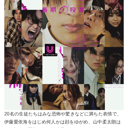
20名の生徒たちはみな恐怖や驚きなどに満ちた表情で、
伊藤愛依海をはじめ何人かは顔をゆがめ、山中柔太朗は