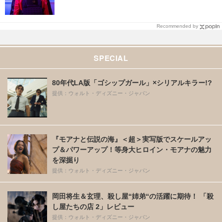
Recommended by
SPECIAL
80年代LA版「ゴシップガール」×シリアルキラー!?
提供：ウォルト・ディズニー・ジャパン
『モアナと伝説の海』＜超＞実写版でスケールアッ
プ＆パワーアップ！等身大ヒロイン・モアナの魅力
を深掘り
提供：ウォルト・ディズニー・ジャパン
岡田将生＆玄理、殺し屋“姉弟“の活躍に期待！ 「殺
し屋たちの店 2」レビュー
提供：ウォルト・ディズニー・ジャパン