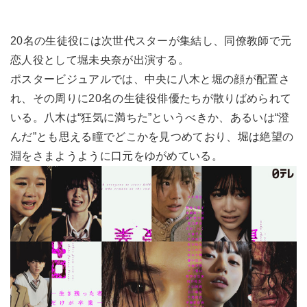
20名の生徒役には次世代スターが集結し、同僚教師で元
恋人役として堀未央奈が出演する。
ポスタービジュアルでは、中央に八木と堀の顔が配置さ
れ、その周りに20名の生徒役俳優たちが散りばめられて
いる。八木は“狂気に満ちた”というべきか、あるいは“澄
んだ”とも思える瞳でどこかを見つめており、堀は絶望の
淵をさまようように口元をゆがめている。