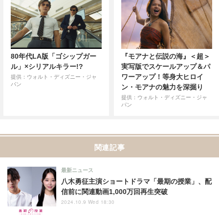
80年代LA版「ゴシップガー
『モアナと伝説の海』＜超＞
ル」×シリアルキラー!?
実写版でスケールアップ＆パ
ワーアップ！等身大ヒロイ
提供：ウォルト・ディズニー・ジャ
パン
ン・モアナの魅力を深掘り
提供：ウォルト・ディズニー・ジャ
パン
関連記事
最新ニュース
八木勇征主演ショートドラマ「最期の授業」、配
信前に関連動画1,000万回再生突破
2024.10.9 Wed 18:30