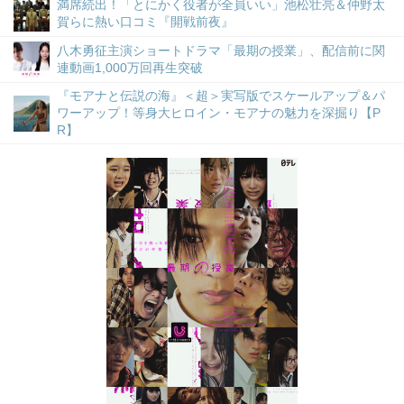
満席続出！「とにかく役者が全員いい」池松壮亮＆仲野太
賀らに熱い口コミ『開戦前夜』
八木勇征主演ショートドラマ「最期の授業」、配信前に関
連動画1,000万回再生突破
『モアナと伝説の海』＜超＞実写版でスケールアップ＆パ
ワーアップ！等身大ヒロイン・モアナの魅力を深掘り【P
R】