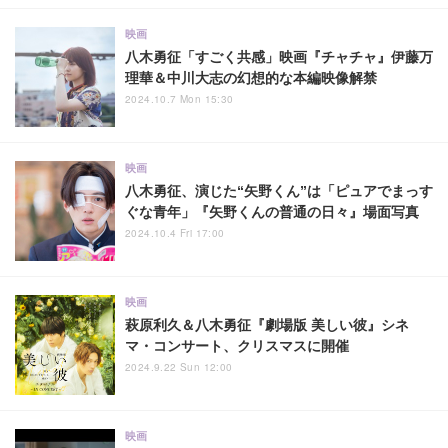
映画
八木勇征「すごく共感」映画『チャチャ』伊藤万
理華＆中川大志の幻想的な本編映像解禁
2024.10.7 Mon 15:30
映画
八木勇征、演じた“矢野くん”は「ピュアでまっす
ぐな青年」『矢野くんの普通の日々』場面写真
2024.10.4 Fri 17:00
映画
萩原利久＆八木勇征『劇場版 美しい彼』シネ
マ・コンサート、クリスマスに開催
2024.9.22 Sun 12:00
映画