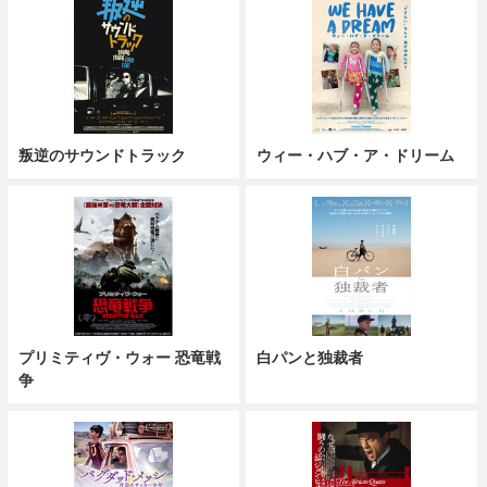
叛逆のサウンドトラック
ウィー・ハブ・ア・ドリーム
プリミティヴ・ウォー 恐竜戦
白パンと独裁者
争