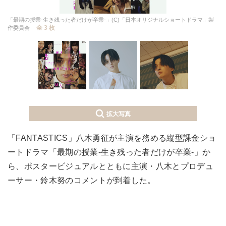
「最期の授業-生き残った者だけが卒業-」(C)「日本オリジナルショートドラマ」製
全 3 枚
作委員会
拡大写真
「FANTASTICS」八木勇征が主演を務める縦型課金ショ
ートドラマ「最期の授業-生き残った者だけが卒業-」か
ら、ポスタービジュアルとともに主演・八木とプロデュ
ーサー・鈴木努のコメントが到着した。