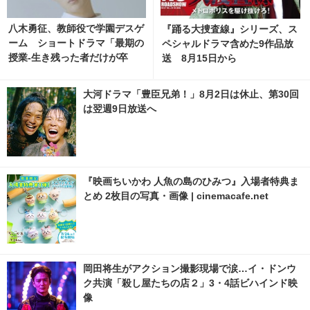
八木勇征、教師役で学園デスゲ
『踊る大捜査線』シリーズ、ス
ーム ショートドラマ「最期の
ペシャルドラマ含めた9作品放
授業-生き残った者だけが卒
送 8月15日から
業-」
大河ドラマ「豊臣兄弟！」8月2日は休止、第30回
は翌週9日放送へ
『映画ちいかわ 人魚の島のひみつ』入場者特典ま
とめ 2枚目の写真・画像 | cinemacafe.net
岡田将生がアクション撮影現場で涙…イ・ドンウ
ク共演「殺し屋たちの店２」3・4話ビハインド映
像