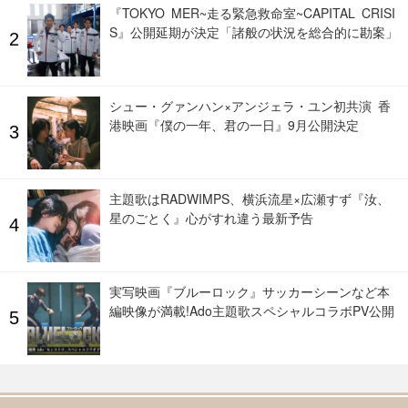
『TOKYO MER~走る緊急救命室~CAPITAL CRISI
S』公開延期が決定「諸般の状況を総合的に勘案」
シュー・グァンハン×アンジェラ・ユン初共演 香
港映画『僕の一年、君の一日』9月公開決定
主題歌はRADWIMPS、横浜流星×広瀬すず『汝、
星のごとく』心がすれ違う最新予告
実写映画『ブルーロック』サッカーシーンなど本
編映像が満載!Ado主題歌スペシャルコラボPV公開