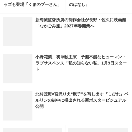
ッズも登場「くまのプーさん」
のはなし』
カフェが東京・大阪で期間限定
オープン
新海誠監督所属の制作会社が長野・佐久に映画館
「なかごみ座」2027年春開業へ
小野花梨、初単独主演 予測不能なヒューマン・
ラブサスペンス「私の知らない私」1月9日スター
ト
北村匠海×宮沢りえ“親子”を写し出す『しびれ』ベ
ルリンの街中に掲出される新ポスタービジュアル
公開