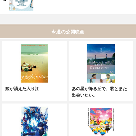
今週の公開映画
鯨が消えた入り江
あの星が降る丘で、君とまた
出会いたい。