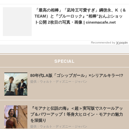
「最高の相棒」「凪玲王可愛すぎ」綱啓永、K（＆
TEAM）と『ブルーロック』“相棒”おんぶショッ
ト公開 2枚目の写真・画像 | cinemacafe.net
Recommended by
SPECIAL
80年代LA版「ゴシップガール」×シリアルキラー!?
提供：ウォルト・ディズニー・ジャパン
『モアナと伝説の海』＜超＞実写版でスケールアッ
プ＆パワーアップ！等身大ヒロイン・モアナの魅力
を深掘り
提供：ウォルト・ディズニー・ジャパン