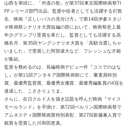
山西を筆頭に、「外道の歌」が第37回東京国際映画祭TI
FFシリーズ部門出品、監督や役者としても活躍する灯敦
生、映画『正しいバスの見分け方』で第14回伊参スタジ
オ映画祭シナリオ大賞短編の部において、映画祭史上最
年少グランプリ受賞を果たし、監督としても活躍する高
橋名月、第35回ヤングシナリオ大賞を「高額当選しちゃ
いました」で受賞した阿部凌大など、フレッシュな才能
が集結。
監督を務めるのは、長編映画デビュー作『ココでのはな
し』が第11回アンタキア国際映画祭にて、審査員特別
賞、最優秀監督賞、最優秀女優賞、最優秀編集賞の4冠を
達成した、こささりょうま。
さらに、在日クルド人を描き話題を呼んだ映画『マイス
モールランド』を手掛け、第72回ベルリン国際映画祭で
アムネスティ国際映画賞特別表彰、第27回新藤兼人賞で
銀賞を受賞した川和田恵真。