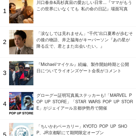
川口春奈&高杉真宙の愛おしい日常...『ママがもう
この世界にいなくても 私の命の日記』場面写真
「涙なしでは見れません」“千代”出口夏希が歩むそ
の後の物語、井之脇海がキーパーソン『あの星が
降る丘で、君とまた出会いたい。』
『Michael/マイケル』続編、製作開始時期と公開
日についてライオンズゲート会長がコメント
グローグー証明写真風ステッカーも!「MARVEL P
OP UP STORE」「STAR WARS POP UP STOR
E」がジェイアール京都伊勢丹で開催
「ちいかわベーカリー」KYOTO POP UP SHO
P、JR京都駅にて期間限定オープン