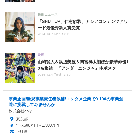
最新ニュース
「SHUT UP」仁村紗和、アジアコンテンツアワ
ード最優秀新人賞受賞
2024.10.7 Mon 19:15
映画
山崎賢人＆浜辺美波＆間宮祥太朗ほか豪華俳優1
3名集結！『アンダーニンジャ』本ポスター
2024.12.4 Wed 12:30
事業企画/新規事業責任者候補/エンタメ企業で0 100の事業創
造に挑戦してみませんか
株式会社coly
東京都
年収600万円～1,500万円
正社員