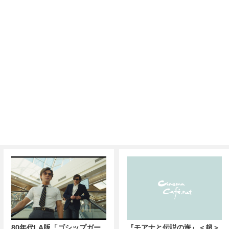
80年代LA版「ゴシップガー
『モアナと伝説の海』＜超＞