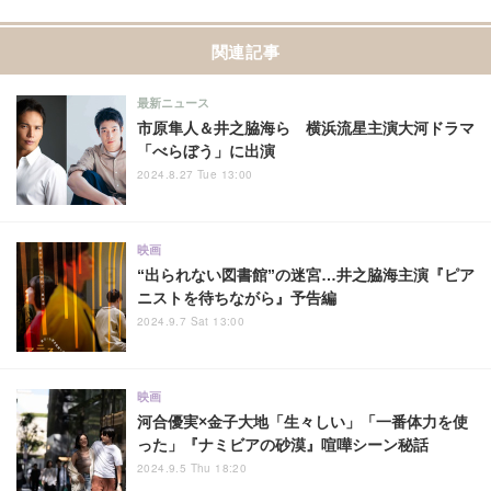
関連記事
最新ニュース
市原隼人＆井之脇海ら 横浜流星主演大河ドラマ
「べらぼう」に出演
2024.8.27 Tue 13:00
映画
“出られない図書館”の迷宮…井之脇海主演『ピア
ニストを待ちながら』予告編
2024.9.7 Sat 13:00
映画
河合優実×金子大地「生々しい」「一番体力を使
った」『ナミビアの砂漠』喧嘩シーン秘話
2024.9.5 Thu 18:20