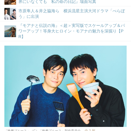
界にいなくても 私の命の日記』場面写真
市原隼人＆井之脇海ら 横浜流星主演大河ドラマ「べらぼ
う」に出演
『モアナと伝説の海』＜超＞実写版でスケールアップ＆パ
ワーアップ！等身大ヒロイン・モアナの魅力を深掘り【P
R】
全 3 枚
「晩餐ブルース」（C）「晩餐ブルース」製作委員会