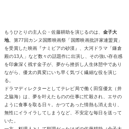
もうひとりの主人公・佐藤耕助を演じるのは、
金子大
地
。第77回カンヌ国際映画祭「国際映画批評家連盟賞」
を受賞した映画『ナミビアの砂漠』、大河ドラマ「鎌倉
殿の13人」など数々の話題作に出演し、その強い存在感
を印象深く残す金子が、夢から挫折し人生休憩中であり
ながら、優太の異変にいち早く気づく繊細な役を演じ
る。
ドラマディレクターとしてテレビ局で働く田窪優太（井
之脇海）は、夢を叶えたものの仕事に忙殺され、エサの
ように食事を取る日々。かつてあった情熱も消え去り、
無性にイライラしてしまうなど、不安定な毎日を送って
いた。
一方、料理人として順調だったはずの佐藤耕助（金子大