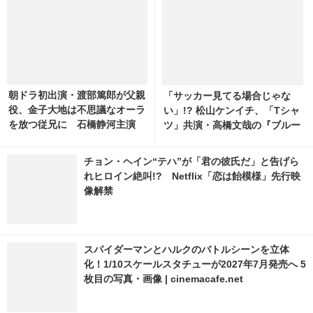
朝ドラ初出演・渡部篤郎が父親
「サッカー見てる場合じゃな
役、金子大地は不思議なオーラ
い」!? 松山ケンイチ、「Tシャ
を放つ従兄に 石橋静河主演
ツ」共演・高橋文哉の『ブルー
「ブラッサム」新キャスト
ロック』鑑賞報告に反響続々 1
枚目の写真・画像 | cinemacaf
チョン・ヘイン“テハ”が「君の彼氏だ」と告げら
e.net
れヒロイン絶叫!? Netflix「恋は飴模様」先行映
像解禁
スパイダーマンとハルクのバトルシーンを立体
化！1/10スケールスタチューが2027年7月発売へ 5
枚目の写真・画像 | cinemacafe.net