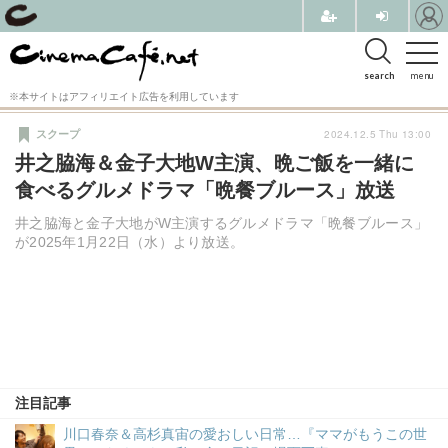
search
menu
※本サイトはアフィリエイト広告を利用しています
2024.12.5 Thu 13:00
スクープ
井之脇海＆金子大地W主演、晩ご飯を一緒に
食べるグルメドラマ「晩餐ブルース」放送
井之脇海と金子大地がW主演するグルメドラマ「晩餐ブルース」
が2025年1月22日（水）より放送。
注目記事
川口春奈＆高杉真宙の愛おしい日常…『ママがもうこの世