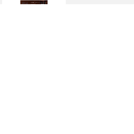
ゴースト・オブ・ウエノ
今週の映画をもっと見る
ホーム
›
最新ニュース
›
スクープ
›
記事
TOP
X
Home
Facebook
Instagram
YouTube
「シネマカフェ」の名称を用いた、他社の有料サービスに関するお問合せについて
著者一覧
お問合せ
広告掲載
シネマカフェについて
会社概要
個人情報保護方針