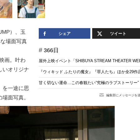
JUMP）、玉
シェア
ツイート
たな場面写真
366日
映画。叶わ
屋外上映イベント「SHIBUYA STREAM THEATER 
しいオリジナ
『ウィキッド ふたりの魔女』『罪人たち』ほか全29作品！ 屋外
甘く切ない運命…この春観たい“究極のラブストーリー”
）を一途に思
編集部にメッセージを
の場面写真。