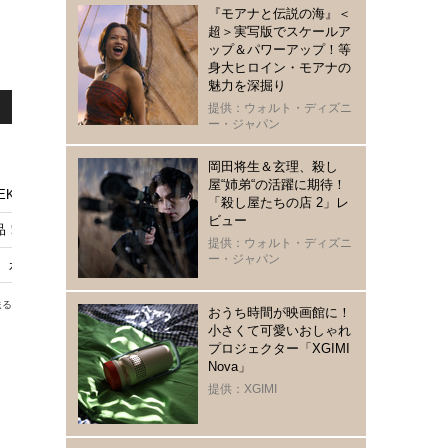
『モアナと伝説の海』＜
超＞実写版でスケールア
ップ＆パワーアップ！等
身大ヒロイン・モアナの
魅力を深掘り
提供：ウォルト・ディズニ
ー・ジャパン
岡田将生＆玄理、殺し
屋“姉弟“の活躍に期待！
WEEK 2026」本日から！ 人気映画全29作品を上映
「殺し屋たちの店 2」レ
ビュー
上映イベント「SHIBUYA STREAM THEATER WEEK 2026」4月2
提供：ウォルト・ディズニ
ー・ジャパン
 永瀬廉×吉川愛の映画『鬼の花嫁』など3選
送る
おうち時間が映画館に！
小さくて可愛いおしゃれ
プロジェクター「XGIMI
Nova」
提供：XGIMI