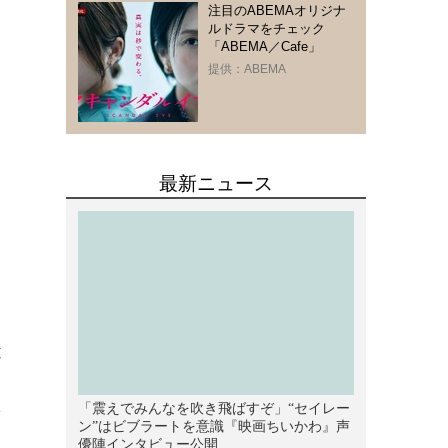
注目のABEMAオリジナ
ルドラマをチェック
「ABEMA／Cafe」
提供：ABEMA
途
を