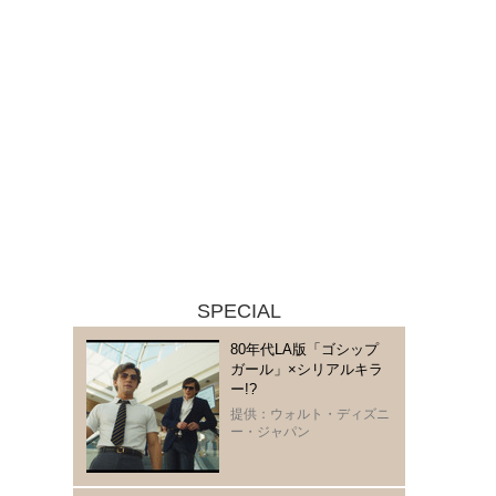
SPECIAL
80年代LA版「ゴシップ
ガール」×シリアルキラ
ー!?
提供：ウォルト・ディズニ
ー・ジャパン