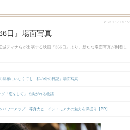
2025.1.17 Fri 15
66日』場面写真
P）、玉城ティナらが出演する映画『366日』より、新たな場面写真が到着し
の世界にいなくても 私の命の日記』場面写真
ング「恋をして」で紡がれる物語
＆パワーアップ！等身大ヒロイン・モアナの魅力を深掘り【PR】