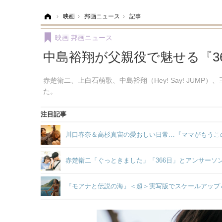
ホーム
›
映画
›
邦画ニュース
›
記事
映画
邦画ニュース
中島裕翔が父親役で魅せる『3
赤楚衛二、上白石萌歌、中島裕翔（Hey! Say! JUM
た。
注目記事
川口春奈＆高杉真宙の愛おしい日常…『ママがもうこ
赤楚衛二「ぐっときました」「366日」とアンサーソ
『モアナと伝説の海』＜超＞実写版でスケールアップ