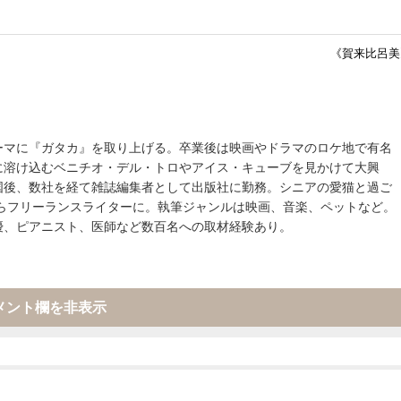
《賀来比呂美
ーマに『ガタカ』を取り上げる。卒業後は映画やドラマのロケ地で有名
に溶け込むベニチオ・デル・トロやアイス・キューブを見かけて大興
国後、数社を経て雑誌編集者として出版社に勤務。シニアの愛猫と過ご
からフリーランスライターに。執筆ジャンルは映画、音楽、ペットなど。
優、ピアニスト、医師など数百名への取材経験あり。
メント欄を非表示