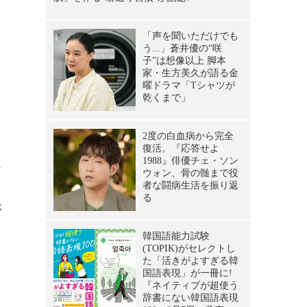
ち
ジ
が
こ
＆
ら