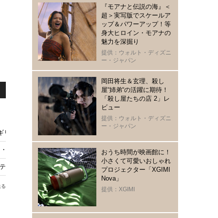
『モアナと伝説の海』＜
超＞実写版でスケールア
ップ＆パワーアップ！等
身大ヒロイン・モアナの
魅力を深掘り
提供：ウォルト・ディズニ
ー・ジャパン
岡田将生＆玄理、殺し
屋“姉弟“の活躍に期待！
「殺し屋たちの店 2」レ
ビュー
提供：ウォルト・ディズニ
ー・ジャパン
ギリシャで撮影中リリー・コリンズからメッセージ到着
ー・コリンズがオードリー・ヘプバーン役
おうち時間が映画館に！
小さくて可愛いおしゃれ
テム、riendaから登場 パーカー・バッグなど全4型
プロジェクター「XGIMI
Nova」
送る
提供：XGIMI