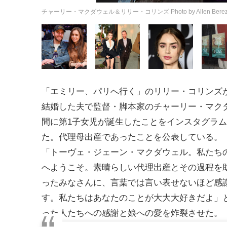
チャーリー・マクダウェル＆リリー・コリンズ Photo by Allen Berezovsk
「エミリー、パリへ行く」のリリー・コリンズが、
結婚した夫で監督・脚本家のチャーリー・マク
間に第1子女児が誕生したことをインスタグラ
た。代理母出産であったことを公表している。
「トーヴェ・ジェーン・マクダウェル。私たち
へようこそ。素晴らしい代理出産とその過程を
ったみなさんに、言葉では言い表せないほど感
す。私たちはあなたのことが大大大好きだよ」
った人たちへの感謝と娘への愛を炸裂させた。