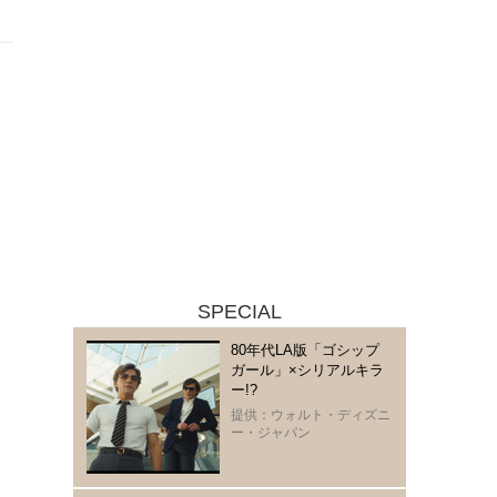
SPECIAL
80年代LA版「ゴシップ
ガール」×シリアルキラ
ー!?
提供：ウォルト・ディズニ
ー・ジャパン