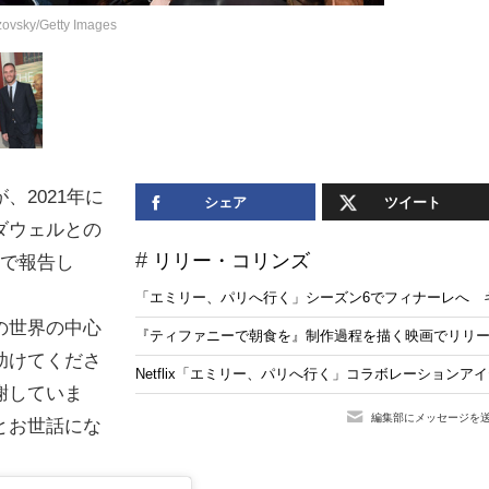
y/Getty Images
2021年に
シェア
ツイート
ダウェルとの
リリー・コリンズ
ムで報告し
「エミリー、パリへ行く」シーズン6でフィナーレへ 
の世界の中心
『ティファニーで朝食を』制作過程を描く映画でリリ
助けてくださ
Netflix「エミリー、パリへ行く」コラボレーションアイ
謝していま
編集部にメッセージを
とお世話にな