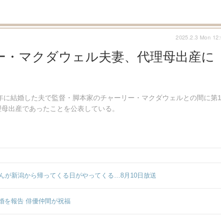
2025.2.3 Mon 12
ー・マクダウェル夫妻、代理母出産に
1年に結婚した夫で監督・脚本家のチャーリー・マクダウェルとの間に第
理母出産であったことを公表している。
んが新潟から帰ってくる日がやってくる…8月10日放送
婚を報告 俳優仲間が祝福