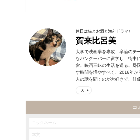
休日は猫とお酒と海外ドラマ♪
賀来比呂美
大学で映画学を専攻、卒論のテ
なバンクーバーに留学し、街中
奮。映画三昧の生活を送る。帰
す時間を増やすべく、2016年
人の話を聞くのが大好きで、俳
X
コ