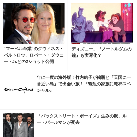
“マーベル卒業”のグウィネス・
ディズニー、『ノートルダムの
パルトロウ、ロバート・ダウニ
鐘』も実写化？
ー・Jr.との2ショット公開
年に一度の海外版！竹内結子が鶴瓶と「天国に一
番近い島」で出会い旅！『鶴瓶の家族に乾杯スペ
シャル』
「バックストリート・ボーイズ」生みの親、ル
ー・パールマンが死去