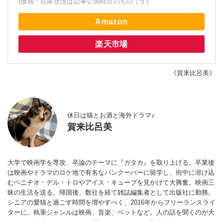
(価格・在庫状況は記事公開時点のものです)
Amazon
楽天市場
《賀来比呂美》
休日は猫とお酒と海外ドラマ♪
賀来比呂美
大学で映画学を専攻、卒論のテーマに『ガタカ』を取り上げる。卒業後
は映画やドラマのロケ地で有名なバンクーバーに留学し、街中に溶け込
むベニチオ・デル・トロやアイス・キューブを見かけて大興奮。映画三
昧の生活を送る。帰国後、数社を経て雑誌編集者として出版社に勤務。
シニアの愛猫と過ごす時間を増やすべく、2016年からフリーランスライ
ターに。執筆ジャンルは映画、音楽、ペットなど。人の話を聞くのが大
好きで、俳優、ピアニスト、医師など数百名への取材経験あり。