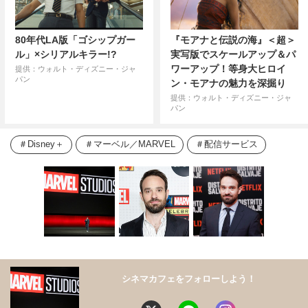
80年代LA版「ゴシップガー
『モアナと伝説の海』＜超＞
ル」×シリアルキラー!?
実写版でスケールアップ＆パ
ワーアップ！等身大ヒロイ
提供：ウォルト・ディズニー・ジャ
パン
ン・モアナの魅力を深掘り
提供：ウォルト・ディズニー・ジャ
パン
Disney＋
マーベル／MARVEL
配信サービス
シネマカフェをフォローしよう！