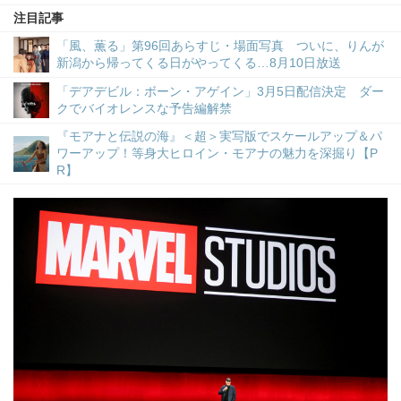
注目記事
「風、薫る」第96回あらすじ・場面写真 ついに、りんが
新潟から帰ってくる日がやってくる…8月10日放送
「デアデビル：ボーン・アゲイン」3月5日配信決定 ダー
クでバイオレンスな予告編解禁
『モアナと伝説の海』＜超＞実写版でスケールアップ＆パ
ワーアップ！等身大ヒロイン・モアナの魅力を深掘り【P
R】