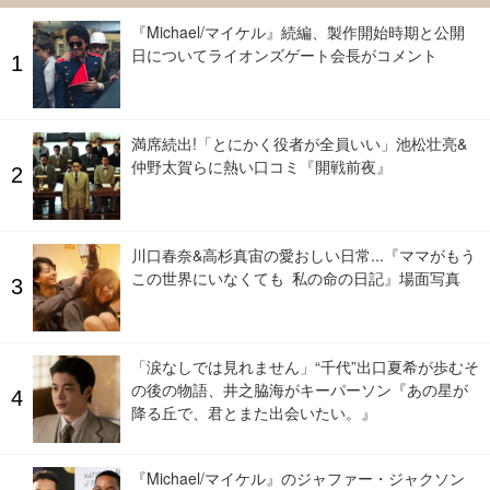
『Michael/マイケル』続編、製作開始時期と公開
日についてライオンズゲート会長がコメント
満席続出!「とにかく役者が全員いい」池松壮亮&
仲野太賀らに熱い口コミ『開戦前夜』
川口春奈&高杉真宙の愛おしい日常...『ママがもう
この世界にいなくても 私の命の日記』場面写真
「涙なしでは見れません」“千代”出口夏希が歩むそ
の後の物語、井之脇海がキーパーソン『あの星が
降る丘で、君とまた出会いたい。』
『Michael/マイケル』のジャファー・ジャクソン