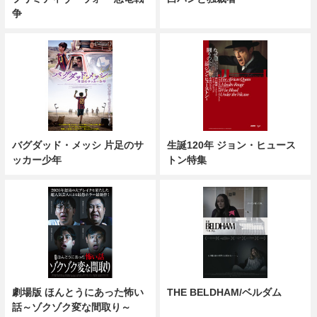
争
バグダッド・メッシ 片足のサ
生誕120年 ジョン・ヒュース
ッカー少年
トン特集
劇場版 ほんとうにあった怖い
THE BELDHAM/ベルダム
話～ゾクゾク変な間取り～