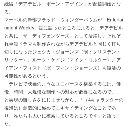
続編「デアデビル：ボーン・アゲイン」が配信開始とな
る。
マーベルの幹部ブラッド・ウィンダーバウムが「Entertai
nment Weekly」誌に語ったところによると、デアデビル
と共に「ザ・ディフェンダーズ」として活躍し、それぞ
れ単独ドラマも制作されながらデアデビルと同じく打ち
切りになったジェシカ・ジョーンズ（演：クリステン・
リッター）、ルーク・ケイジ（マイク・コルター）、ア
イアン・フィスト（演：フィン・ジョーンズ）も復活の
可能性があるという。
「テレビで映画のようなユニバースを構築するには、俳
優、時間、大規模な制作への対応が必要になるので…」
と実現の難しさをにじませながら、「（4キャラクターの
復帰は）創造的に極めてエキサイティングなことであ
り、私たちも大いに模索しているところです」と語っ
た。