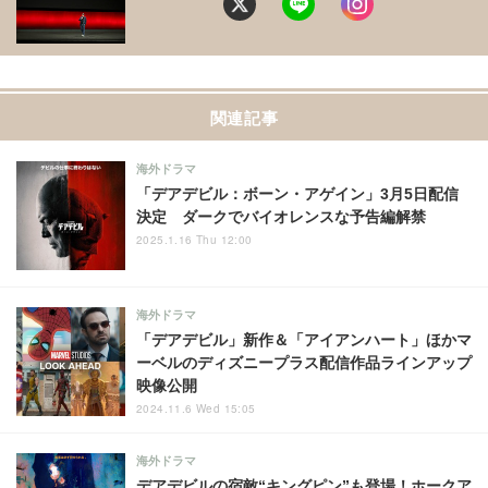
関連記事
海外ドラマ
「デアデビル：ボーン・アゲイン」3月5日配信
決定 ダークでバイオレンスな予告編解禁
2025.1.16 Thu 12:00
海外ドラマ
「デアデビル」新作＆「アイアンハート」ほかマ
ーベルのディズニープラス配信作品ラインアップ
映像公開
2024.11.6 Wed 15:05
海外ドラマ
デアデビルの宿敵“キングピン”も登場！ホークア