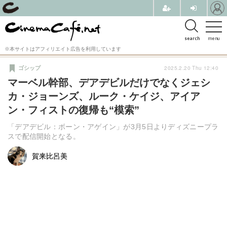
search
menu
※本サイトはアフィリエイト広告を利用しています
2025.2.20 Thu 12:40
ゴシップ
マーベル幹部、デアデビルだけでなくジェシ
カ・ジョーンズ、ルーク・ケイジ、アイア
ン・フィストの復帰も“模索”
「デアデビル：ボーン・アゲイン」が3月5日よりディズニープラ
スで配信開始となる。
賀来比呂美
賀来比呂美