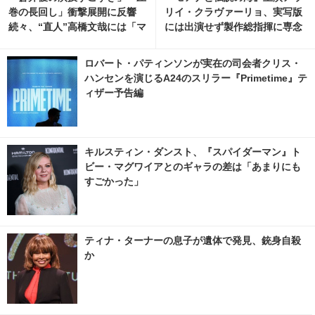
巻の長回し」衝撃展開に反響
リイ・クラヴァーリョ、実写版
続々、“直人”高橋文哉には「マ
には出演せず製作総指揮に専念
ジで読めない」謎深まる「Tシ
「バトンを渡す」
ャツが乾くまで」5話
ロバート・パティンソンが実在の司会者クリス・
ハンセンを演じるA24のスリラー『Primetime』テ
ィザー予告編
キルスティン・ダンスト、『スパイダーマン』ト
ビー・マグワイアとのギャラの差は「あまりにも
すごかった」
ティナ・ターナーの息子が遺体で発見、銃身自殺
か