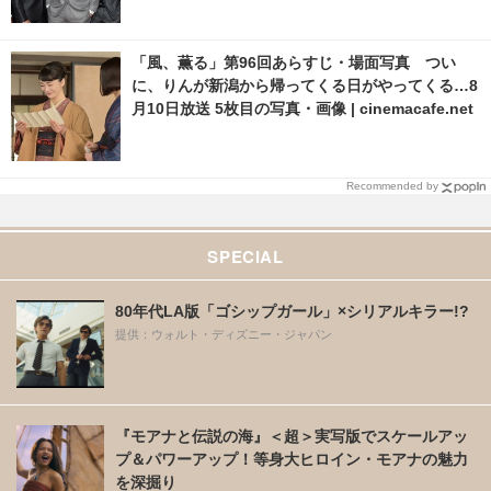
「風、薫る」第96回あらすじ・場面写真 つい
に、りんが新潟から帰ってくる日がやってくる…8
月10日放送 5枚目の写真・画像 | cinemacafe.net
Recommended by
SPECIAL
80年代LA版「ゴシップガール」×シリアルキラー!?
提供：ウォルト・ディズニー・ジャパン
『モアナと伝説の海』＜超＞実写版でスケールアッ
プ＆パワーアップ！等身大ヒロイン・モアナの魅力
を深掘り