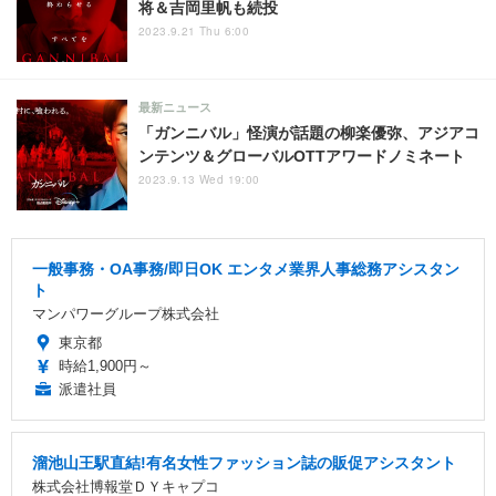
将＆吉岡里帆も続投
2023.9.21 Thu 6:00
最新ニュース
「ガンニバル」怪演が話題の柳楽優弥、アジアコ
ンテンツ＆グローバルOTTアワードノミネート
2023.9.13 Wed 19:00
一般事務・OA事務/即日OK エンタメ業界人事総務アシスタン
ト
マンパワーグループ株式会社
東京都
時給1,900円～
派遣社員
溜池山王駅直結!有名女性ファッション誌の販促アシスタント
株式会社博報堂ＤＹキャプコ