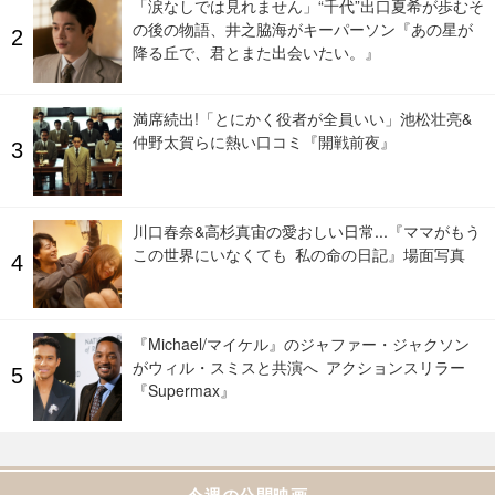
「涙なしでは見れません」“千代”出口夏希が歩むそ
の後の物語、井之脇海がキーパーソン『あの星が
降る丘で、君とまた出会いたい。』
満席続出!「とにかく役者が全員いい」池松壮亮&
仲野太賀らに熱い口コミ『開戦前夜』
川口春奈&高杉真宙の愛おしい日常...『ママがもう
この世界にいなくても 私の命の日記』場面写真
『Michael/マイケル』のジャファー・ジャクソン
がウィル・スミスと共演へ アクションスリラー
『Supermax』