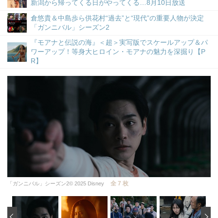
新潟から帰ってくる日がやってくる…8月10日放送
倉悠貴＆中島歩ら供花村“過去”と“現代”の重要人物が決定
「ガンニバル」シーズン2
『モアナと伝説の海』＜超＞実写版でスケールアップ＆パ
ワーアップ！等身大ヒロイン・モアナの魅力を深掘り【P
R】
全 7 枚
「ガンニバル」シーズン2© 2025 Disney
‹