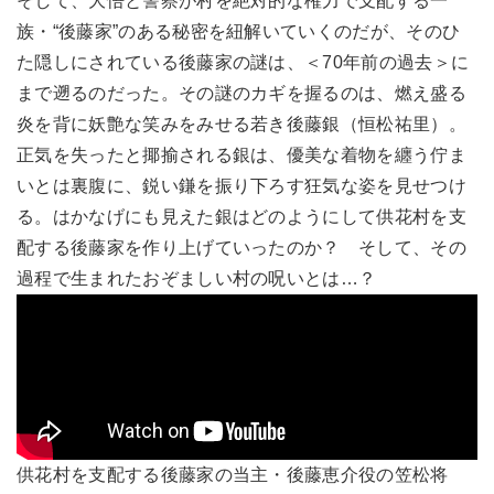
そして、大悟と警察が村を絶対的な権力で支配する一
族・“後藤家”のある秘密を紐解いていくのだが、そのひ
た隠しにされている後藤家の謎は、＜70年前の過去＞に
まで遡るのだった。その謎のカギを握るのは、燃え盛る
炎を背に妖艶な笑みをみせる若き後藤銀（恒松祐里）。
正気を失ったと揶揄される銀は、優美な着物を纏う佇ま
いとは裏腹に、鋭い鎌を振り下ろす狂気な姿を見せつけ
る。はかなげにも見えた銀はどのようにして供花村を支
配する後藤家を作り上げていったのか？ そして、その
過程で生まれたおぞましい村の呪いとは…？
供花村を支配する後藤家の当主・後藤恵介役の笠松将