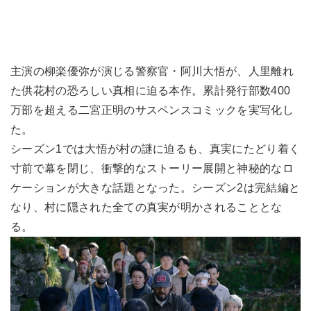
主演の柳楽優弥が演じる警察官・阿川大悟が、人里離れ
た供花村の恐ろしい真相に迫る本作。累計発行部数400
万部を超える二宮正明のサスペンスコミックを実写化し
た。
シーズン1では大悟が村の謎に迫るも、真実にたどり着く
寸前で幕を閉じ、衝撃的なストーリー展開と神秘的なロ
ケーションが大きな話題となった。シーズン2は完結編と
なり、村に隠された全ての真実が明かされることとな
る。