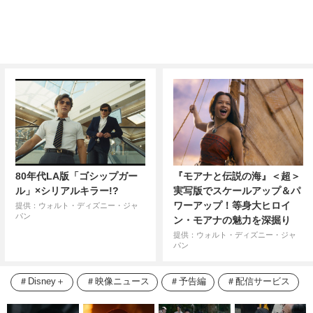
80年代LA版「ゴシップガー
『モアナと伝説の海』＜超＞
ル」×シリアルキラー!?
実写版でスケールアップ＆パ
ワーアップ！等身大ヒロイ
提供：ウォルト・ディズニー・ジャ
パン
ン・モアナの魅力を深掘り
提供：ウォルト・ディズニー・ジャ
パン
Disney＋
映像ニュース
予告編
配信サービス