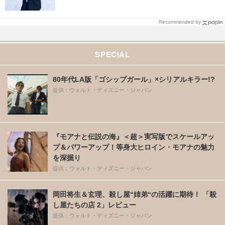
Recommended by
SPECIAL
80年代LA版「ゴシップガール」×シリアルキラー!?
提供：ウォルト・ディズニー・ジャパン
『モアナと伝説の海』＜超＞実写版でスケールアッ
プ＆パワーアップ！等身大ヒロイン・モアナの魅力
を深掘り
提供：ウォルト・ディズニー・ジャパン
岡田将生＆玄理、殺し屋“姉弟“の活躍に期待！ 「殺
し屋たちの店 2」レビュー
提供：ウォルト・ディズニー・ジャパン