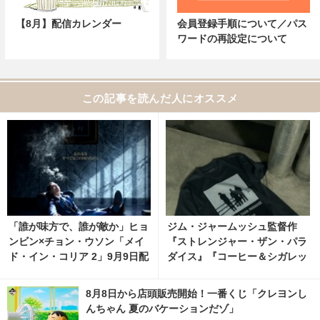
【8月】配信カレンダー
会員登録手順について／パス
ワードの再設定について
この記事を読んだ人にオススメ
「誰が味方で、誰が敵か」ヒョ
ジム・ジャームッシュ監督作
ンビン×チョン・ウソン「メイ
『ストレンジャー・ザン・パラ
ド・イン・コリア 2」9月9日配
ダイス』『コーヒー＆シガレッ
信開始
ツ』bonjour recordsオフィシ
ャルTシャツ発売 2枚目の写
8月8日から店頭販売開始！一番くじ「クレヨンし
真・画像 | cinemacafe.net
んちゃん 夏のバケーションだゾ」