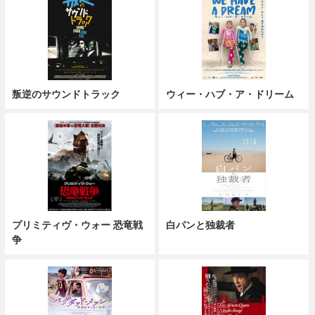
叛逆のサウンドトラック
ウィー・ハブ・ア・ドリーム
プリミティヴ・ウォー 恐竜戦
白パンと独裁者
争