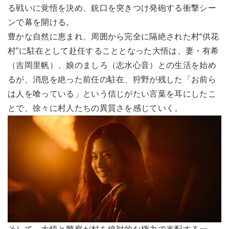
る戦いに覚悟を決め、銃口を突きつけ発砲する衝撃シー
ンで幕を開ける。
豊かな自然に恵まれ、周囲から完全に隔絶された村“供花
村”に駐在として赴任することとなった大悟は、妻・有希
（吉岡里帆）、娘のましろ（志水心音）との生活を始め
るが、消息を絶った前任の駐在、狩野が残した「お前ら
は人を喰っている」という信じがたい言葉を耳にしたこ
とで、徐々に村人たちの異質さを感じていく。