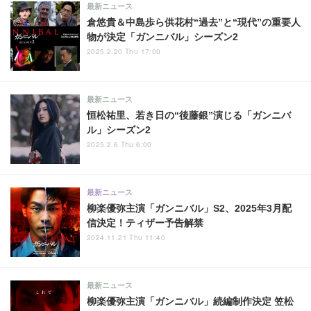
最新ニュース
倉悠貴＆中島歩ら供花村“過去”と“現代”の重要人
物が決定「ガンニバル」シーズン2
2025.2.20 Thu 17:00
最新ニュース
恒松祐里、若き日の“後藤銀”演じる「ガンニバ
ル」シーズン2
2025.2.6 Thu 6:00
最新ニュース
柳楽優弥主演「ガンニバル」S2、2025年3月配
信決定！ティザー予告解禁
2024.11.21 Thu 11:40
最新ニュース
柳楽優弥主演「ガンニバル」続編制作決定 笠松