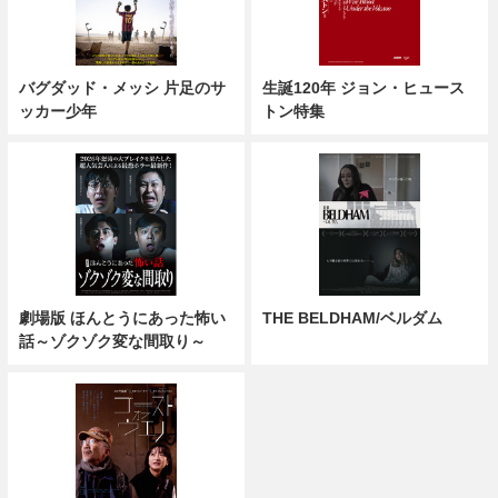
バグダッド・メッシ 片足のサ
生誕120年 ジョン・ヒュース
ッカー少年
トン特集
劇場版 ほんとうにあった怖い
THE BELDHAM/ベルダム
話～ゾクゾク変な間取り～