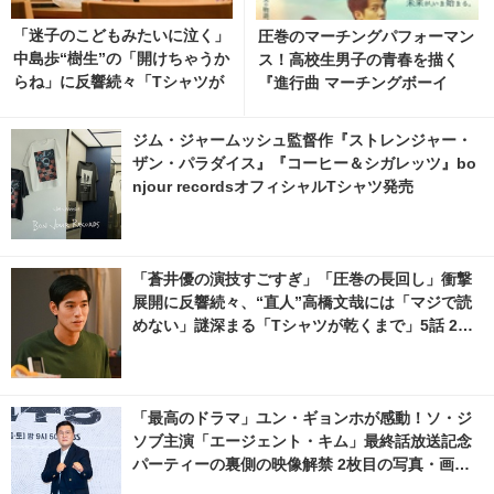
「迷子のこどもみたいに泣く」
圧巻のマーチングパフォーマン
中島歩“樹生”の「開けちゃうか
ス！高校生男子の青春を描く
らね」に反響続々「Tシャツが
『進行曲 マーチングボーイ
乾くまで」3話
ズ』日本版予告編 2枚目の写
真・画像 | cinemacafe.net
ジム・ジャームッシュ監督作『ストレンジャー・
ザン・パラダイス』『コーヒー＆シガレッツ』bo
njour recordsオフィシャルTシャツ発売
「蒼井優の演技すごすぎ」「圧巻の長回し」衝撃
展開に反響続々、“直人”高橋文哉には「マジで読
めない」謎深まる「Tシャツが乾くまで」5話 2枚
目の写真・画像 | cinemacafe.net
「最高のドラマ」ユン・ギョンホが感動！ソ・ジ
ソブ主演「エージェント・キム」最終話放送記念
パーティーの裏側の映像解禁 2枚目の写真・画像 |
cinemacafe.net