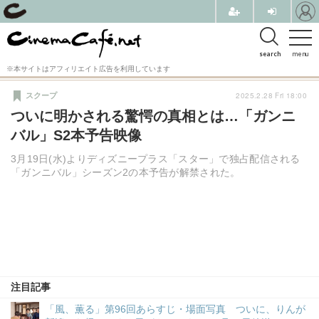
search
menu
※本サイトはアフィリエイト広告を利用しています
2025.2.28 Fri 18:00
スクープ
ついに明かされる驚愕の真相とは…「ガンニ
バル」S2本予告映像
3月19日(水)よりディズニープラス「スター」で独占配信される
「ガンニバル」シーズン2の本予告が解禁された。
注目記事
「風、薫る」第96回あらすじ・場面写真 ついに、りんが