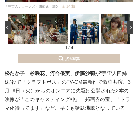
全 14 枚
「宇宙人ジョーンズ・四姉妹」篇B
‹
1
/
4
拡大写真
松たか子、杉咲花、河合優実、伊藤沙莉
が“宇宙人四姉
妹”役で「クラフトボス」のTV-CM最新作で豪華共演。3
月18日（火）からのオンエアに先駆け公開された2本の
映像が「このキャスティング神」「邦画界の宝」「ドラ
マ化待ってます」など、早くも話題沸騰となっている。