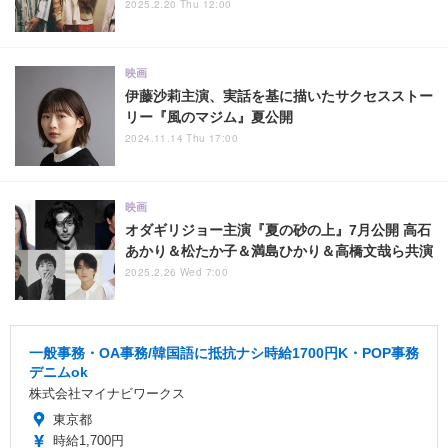
2025.2.20 Thu 12:00
映画
伊藤沙莉主演、実話を基に描いたサクセスストー
リー『風のマジム』夏公開
2024.11.14 Thu 17:00
映画
オダギリジョー主演『夏の砂の上』7月公開 高石
あかり＆松たか子＆満島ひかり＆高橋文哉ら共演
2025.2.26 Wed 7:00
一般事務・OA事務/韓国語に抵抗ナシ時給1700円K・POP事務
デニムok
株式会社マイナビワークス
東京都
時給1,700円