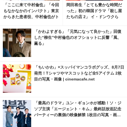
「ここに来て中村倫也」「今回
岡田将生「とても豊かな時間だ
もなかなかのインパクト」東京
った」初の韓国ドラマ「殺し屋
からきた患者役、中村倫也がト
たちの店 2」 イ・ドンウクら
レンド入り「風、薫る」
と撮影秘話明かす
「かわよすぎる」「元気になって良かった」回復
した“柳生”中村倫也のオフショットに反響「風、
薫る」
「ちいかわ」×スッパイマンコラボグッズ、8月7日
発売！Tシャツやマスコットなど全5アイテム 2枚
目の写真・画像 | cinemacafe.net
「最高のドラマ」ユン・ギョンホが感動！ソ・ジ
ソブ主演「エージェント・キム」最終話放送記念
パーティーの裏側の映像解禁 1枚目の写真・画像 |
cinemacafe.net