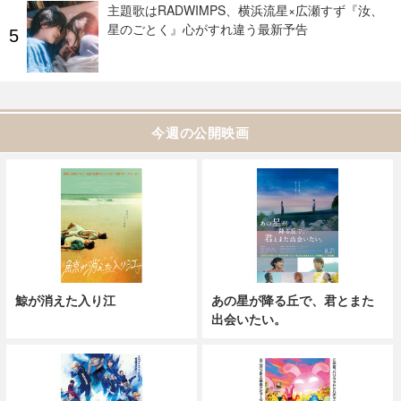
主題歌はRADWIMPS、横浜流星×広瀬すず『汝、
星のごとく』心がすれ違う最新予告
今週の公開映画
鯨が消えた入り江
あの星が降る丘で、君とまた
出会いたい。