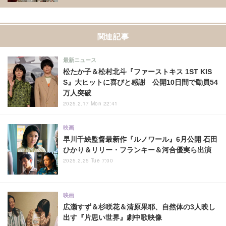
関連記事
最新ニュース
松たか子＆松村北斗『ファーストキス 1ST KIS
S』大ヒットに喜びと感謝 公開10日間で動員54
万人突破
2025.2.17 Mon 22:41
映画
早川千絵監督最新作『ルノワール』6月公開 石田
ひかり＆リリー・フランキー＆河合優実ら出演
2025.2.25 Tue 7:00
映画
広瀬すず＆杉咲花＆清原果耶、自然体の3人映し
出す『片思い世界』劇中歌映像