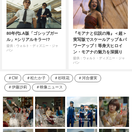
80年代LA版「ゴシップガー
『モアナと伝説の海』＜超＞
ル」×シリアルキラー!?
実写版でスケールアップ＆パ
ワーアップ！等身大ヒロイ
提供：ウォルト・ディズニー・ジャ
パン
ン・モアナの魅力を深掘り
提供：ウォルト・ディズニー・ジャ
パン
CM
松たか子
杉咲花
河合優実
伊藤沙莉
映像ニュース