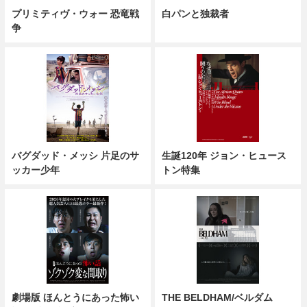
プリミティヴ・ウォー 恐竜戦
白パンと独裁者
争
バグダッド・メッシ 片足のサ
生誕120年 ジョン・ヒュース
ッカー少年
トン特集
劇場版 ほんとうにあった怖い
THE BELDHAM/ベルダム