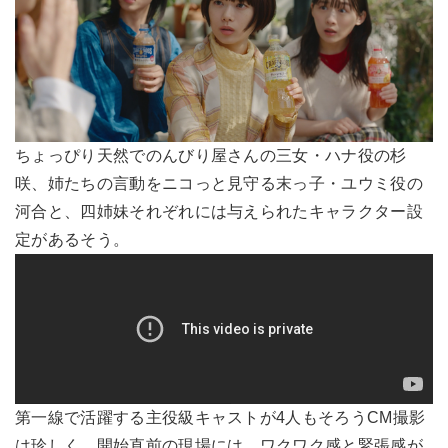
ちょっぴり天然でのんびり屋さんの三女・ハナ役の杉
咲、姉たちの言動をニコっと見守る末っ子・ユウミ役の
河合と、四姉妹それぞれには与えられたキャラクター設
定があるそう。
第一線で活躍する主役級キャストが4人もそろうCM撮影
は珍しく、開始直前の現場には、ワクワク感と緊張感が