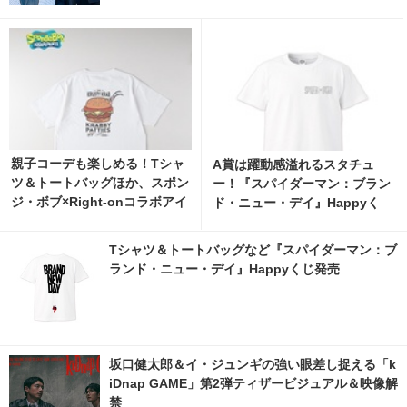
親子コーデも楽しめる！Tシャ
A賞は躍動感溢れるスタチュ
ツ＆トートバッグほか、スポン
ー！『スパイダーマン：ブラン
ジ・ボブ×Right-onコラボアイ
ド・ニュー・デイ』Happyく
テムが発売中 2枚目の写真・画
じ、8月7日発売開始 5枚目の写
像 | cinemacafe.net
真・画像 | cinemacafe.net
Tシャツ＆トートバッグなど『スパイダーマン：ブ
ランド・ニュー・デイ』Happyくじ発売
坂口健太郎＆イ・ジュンギの強い眼差し捉える「k
iDnap GAME」第2弾ティザービジュアル＆映像解
禁