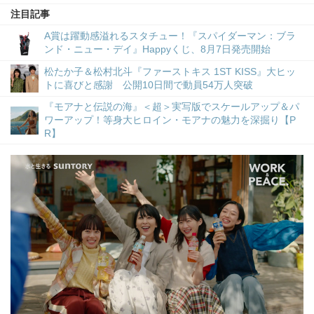
注目記事
A賞は躍動感溢れるスタチュー！『スパイダーマン：ブラ
ンド・ニュー・デイ』Happyくじ、8月7日発売開始
松たか子＆松村北斗『ファーストキス 1ST KISS』大ヒッ
トに喜びと感謝 公開10日間で動員54万人突破
『モアナと伝説の海』＜超＞実写版でスケールアップ＆パ
ワーアップ！等身大ヒロイン・モアナの魅力を深掘り【P
R】