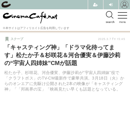
search
menu
※本サイトはアフィリエイト広告を利用しています
2025.3.7 Fri 15:45
スクープ
「キャスティング神」「ドラマ化待ってま
す」松たか子＆杉咲花＆河合優実＆伊藤沙莉
の“宇宙人四姉妹”CMが話題
松たか子、杉咲花、河合優実、伊藤沙莉が“宇宙人四姉妹”役で
「クラフトボス」のTV-CM最新作で豪華共演。3月18日（火）か
らのオンエアに先駆け公開された2本の映像が「キャスティング
神」「「邦画界の宝」「映画見たい早くも話題となっている。