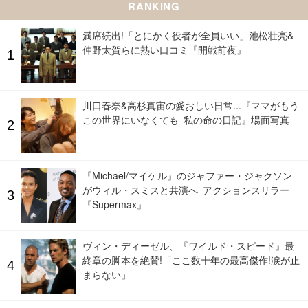
RANKING
満席続出!「とにかく役者が全員いい」池松壮亮&
仲野太賀らに熱い口コミ『開戦前夜』
川口春奈&高杉真宙の愛おしい日常...『ママがもう
この世界にいなくても 私の命の日記』場面写真
『Michael/マイケル』のジャファー・ジャクソン
がウィル・スミスと共演へ アクションスリラー
『Supermax』
ヴィン・ディーゼル、『ワイルド・スピード』最
終章の脚本を絶賛!「ここ数十年の最高傑作!涙が止
まらない」