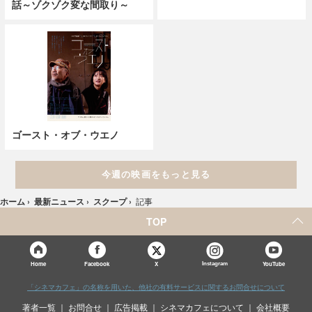
話～ゾクゾク変な間取り～
ゴースト・オブ・ウエノ
今週の映画をもっと見る
ホーム
›
最新ニュース
›
スクープ
›
記事
TOP
X
Home
Facebook
Instagram
YouTube
「シネマカフェ」の名称を用いた、他社の有料サービスに関するお問合せについて
著者一覧
お問合せ
広告掲載
シネマカフェについて
会社概要