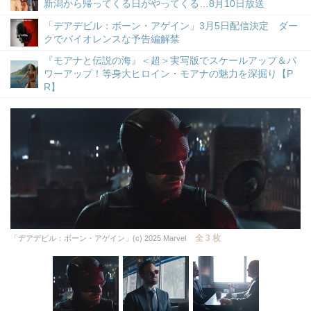
新潟から帰ってくる日がやってくる…8月10日放送
「デアデビル：ボーン・アゲイン」3月5日配信決定 ダー
クでバイオレンスな予告編解禁
『モアナと伝説の海』＜超＞実写版でスケールアップ＆パ
ワーアップ！等身大ヒロイン・モアナの魅力を深掘り【P
R】
全 3 枚
「デアデビル：ボーン・アゲイン」(c) 2025 Marvel