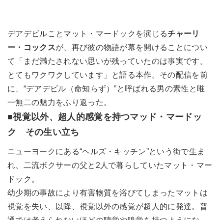
デアデビルことマット・マードックを演じる
チャーリ
ー・コックス
が、再び彼の物語が幕を開けることについ
て「まだ満たされない思いが残っていたのは事実です。
とてもワクワクしています」と語る本作。その配信を前
に、“デアデビル（命知らず）”と呼ばれる男の素性と唯
一無二の魅力をふり返った。
■視覚以外、超人的感覚を持つマッド・マードッ
ク その生い立ち
ニューヨークにある“ヘルズ・キッチン”という街で生ま
れ、二流ボクサーの父と2人で暮らしていたマット・マー
ドック。
幼少期の事故により有害物質を浴びてしまったマットは
視覚を失い、以降、視覚以外の感覚が超人的に発達。普