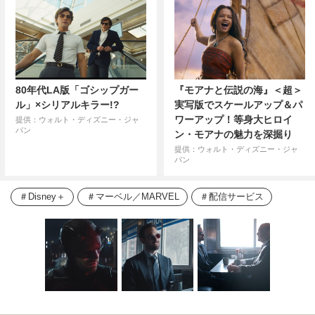
80年代LA版「ゴシップガー
『モアナと伝説の海』＜超＞
ル」×シリアルキラー!?
実写版でスケールアップ＆パ
ワーアップ！等身大ヒロイ
提供：ウォルト・ディズニー・ジャ
パン
ン・モアナの魅力を深掘り
提供：ウォルト・ディズニー・ジャ
パン
Disney＋
マーベル／MARVEL
配信サービス