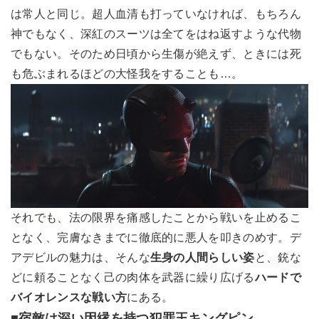
は常人と同じ。超人血清も打っていなければ、もちろん
神でもなく、深紅のスーツは全てをはね返すような代物
でもない。そのため日頃から生傷が絶えず、ときには死
も危ぶまれるほどの大怪我をすることも…。
それでも、法の限界を痛感したことから戦いを止めるこ
となく、完膚なきまでに徹底的に悪人を叩きのめす。デ
アデビルの魅力は、そんな
生身の人間らしい姿
と、銃な
どに頼ることなく己の肉体を武器に繰り広げる
ハードで
バイオレンスな戦い方
にある。
■宿敵は深い因縁を持つ犯罪王キングピン