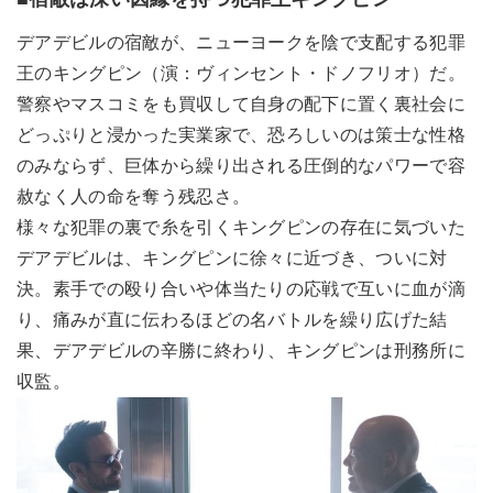
デアデビルの宿敵が、ニューヨークを陰で支配する犯罪
王のキングピン（演：ヴィンセント・ドノフリオ）だ。
警察やマスコミをも買収して自身の配下に置く裏社会に
どっぷりと浸かった実業家で、恐ろしいのは策士な性格
のみならず、巨体から繰り出される圧倒的なパワーで容
赦なく人の命を奪う残忍さ。
様々な犯罪の裏で糸を引くキングピンの存在に気づいた
デアデビルは、キングピンに徐々に近づき、ついに対
決。素手での殴り合いや体当たりの応戦で互いに血が滴
り、痛みが直に伝わるほどの名バトルを繰り広げた結
果、デアデビルの辛勝に終わり、キングピンは刑務所に
収監。