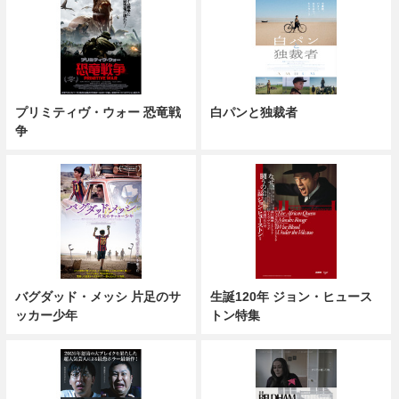
プリミティヴ・ウォー 恐竜戦
白パンと独裁者
争
バグダッド・メッシ 片足のサ
生誕120年 ジョン・ヒュース
ッカー少年
トン特集