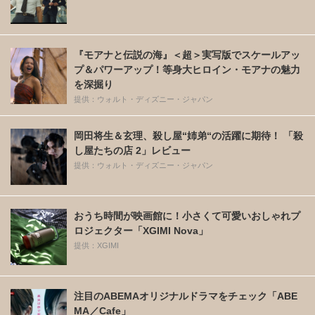
『モアナと伝説の海』＜超＞実写版でスケールアッ
プ＆パワーアップ！等身大ヒロイン・モアナの魅力
を深掘り
提供：ウォルト・ディズニー・ジャパン
岡田将生＆玄理、殺し屋“姉弟“の活躍に期待！ 「殺
し屋たちの店 2」レビュー
提供：ウォルト・ディズニー・ジャパン
おうち時間が映画館に！小さくて可愛いおしゃれプ
ロジェクター「XGIMI Nova」
提供：XGIMI
注目のABEMAオリジナルドラマをチェック「ABE
MA／Cafe」