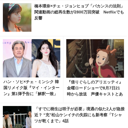
橋本環奈×チェ・ジョンヒョプ「バカンスの法則」
関連動画の総再生数が2800万回突破 Netflixでも
反響
ハン・ソヒ×チェ・ミンシク 韓
『借りぐらしのアリエッティ』
国リメイク版『マイ・インター
金曜ロードショーで8月7日21
ン』第1弾予告に「解釈一致」
時から放送 声優キャストとあ
「ワクワクする」の声
らすじをチェック！
「すでに樹生は咲子が必要」境遇の似た2人が急接
近？ “充”松山ケンイチの失踪にも新考察「Tシャ
ツが乾くまで」4話