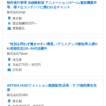
制作進行管理 未経験歓迎 アニメーション/ゲーム/遊技機案件
等、様々なコンテンツに携われるチャンス
株式会社白組
東京都
固定報酬26万円～
業務委託
「性別を問わず働きやすい環境」/アニメグッズ梱包/即入寮O
K/長期安定/20~30代活躍中
株式会社Tetote
埼玉県
月給27万円～34万円
正社員
ARTIDA OUD/ファッション雑貨販売/店長・サブ/福利厚生充
実
株式会社EGBA
東京都