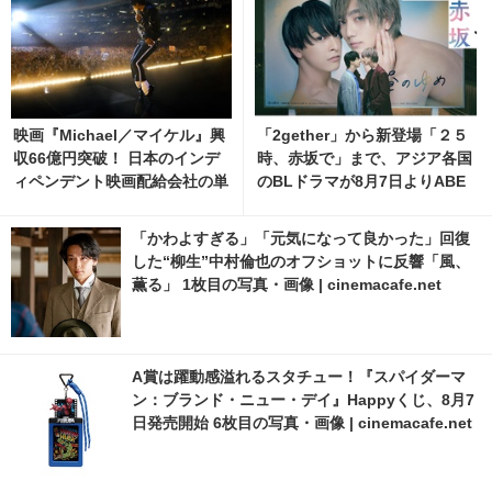
映画『Michael／マイケル』興
「2gether」から新登場「２５
収66億円突破！ 日本のインデ
時、赤坂で」まで、アジア各国
ィペンデント映画配給会社の単
のBLドラマが8月7日よりABE
独配給作品として歴代No.1に
MAで無料配信
「かわよすぎる」「元気になって良かった」回復
した“柳生”中村倫也のオフショットに反響「風、
薫る」 1枚目の写真・画像 | cinemacafe.net
A賞は躍動感溢れるスタチュー！『スパイダーマ
ン：ブランド・ニュー・デイ』Happyくじ、8月7
日発売開始 6枚目の写真・画像 | cinemacafe.net