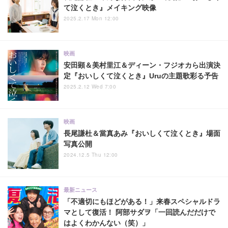
て泣くとき』メイキング映像
2025.2.17 Mon 12:00
映画
安田顕＆美村里江＆ディーン・フジオカら出演決
定『おいしくて泣くとき』Uruの主題歌彩る予告
2025.2.12 Wed 7:00
映画
長尾謙杜＆當真あみ『おいしくて泣くとき』場面
写真公開
2024.12.5 Thu 12:00
最新ニュース
「不適切にもほどがある！」来春スペシャルドラ
マとして復活！ 阿部サダヲ「一回読んだだけで
はよくわかんない（笑）」