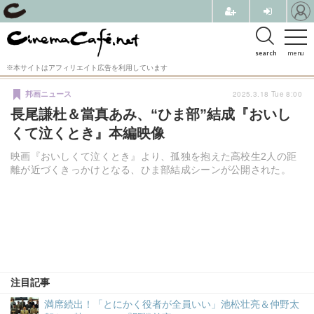
search
menu
※本サイトはアフィリエイト広告を利用しています
2025.3.18 Tue 8:00
邦画ニュース
長尾謙杜＆當真あみ、“ひま部”結成『おいし
くて泣くとき』本編映像
映画『おいしくて泣くとき』より、孤独を抱えた高校生2人の距
離が近づくきっかけとなる、ひま部結成シーンが公開された。
注目記事
満席続出！「とにかく役者が全員いい」池松壮亮＆仲野太