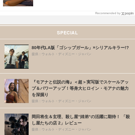
Recommended by
SPECIAL
80年代LA版「ゴシップガール」×シリアルキラー!?
提供：ウォルト・ディズニー・ジャパン
『モアナと伝説の海』＜超＞実写版でスケールアッ
プ＆パワーアップ！等身大ヒロイン・モアナの魅力
を深掘り
提供：ウォルト・ディズニー・ジャパン
岡田将生＆玄理、殺し屋“姉弟“の活躍に期待！ 「殺
し屋たちの店 2」レビュー
提供：ウォルト・ディズニー・ジャパン