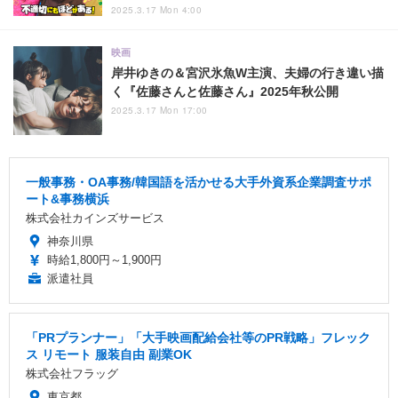
2025.3.17 Mon 4:00
映画
岸井ゆきの＆宮沢氷魚W主演、夫婦の行き違い描
く『佐藤さんと佐藤さん』2025年秋公開
2025.3.17 Mon 17:00
一般事務・OA事務/韓国語を活かせる大手外資系企業調査サポ
ート&事務横浜
株式会社カインズサービス
神奈川県
時給1,800円～1,900円
派遣社員
「PRプランナー」「大手映画配給会社等のPR戦略」フレック
ス リモート 服装自由 副業OK
株式会社フラッグ
東京都