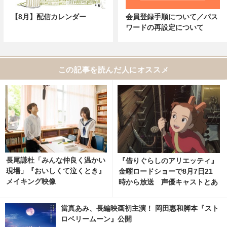
【8月】配信カレンダー
会員登録手順について／パス
ワードの再設定について
この記事を読んだ人にオススメ
長尾謙杜「みんな仲良く温かい
『借りぐらしのアリエッティ』
現場」『おいしくて泣くとき』
金曜ロードショーで8月7日21
メイキング映像
時から放送 声優キャストとあ
らすじをチェック！
當真あみ、長編映画初主演！ 岡田惠和脚本『スト
ロベリームーン』公開