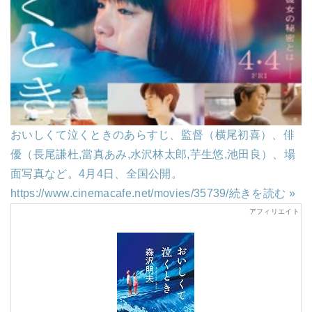
おいしくて泣くときのあらすじ、監督（横尾初喜）、俳
優（長尾謙杜,當真あみ,水沢林太郎,芋生悠,池田良）、場
面写真など。4月4日、全国公開。
https://www.cinemacafe.net/movies/35739/
続きを読む »