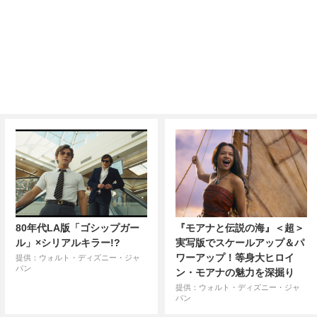
80年代LA版「ゴシップガー
『モアナと伝説の海』＜超＞
ル」×シリアルキラー!?
実写版でスケールアップ＆パ
ワーアップ！等身大ヒロイ
提供：ウォルト・ディズニー・ジャ
パン
ン・モアナの魅力を深掘り
提供：ウォルト・ディズニー・ジャ
パン