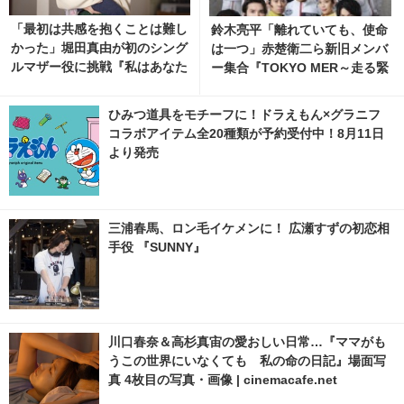
「最初は共感を抱くことは難し
鈴木亮平「離れていても、使命
かった」堀田真由が初のシング
は一つ」赤楚衛二ら新旧メンバ
ルマザー役に挑戦『私はあなた
ー集合『TOKYO MER～走る緊
を知らない、』場面カット
急救命室～CAPITAL CRISIS』
絆ビジュアル
ひみつ道具をモチーフに！ドラえもん×グラニフ
コラボアイテム全20種類が予約受付中！8月11日
より発売
三浦春馬、ロン毛イケメンに！ 広瀬すずの初恋相
手役 『SUNNY』
川口春奈＆高杉真宙の愛おしい日常…『ママがも
うこの世界にいなくても 私の命の日記』場面写
真 4枚目の写真・画像 | cinemacafe.net