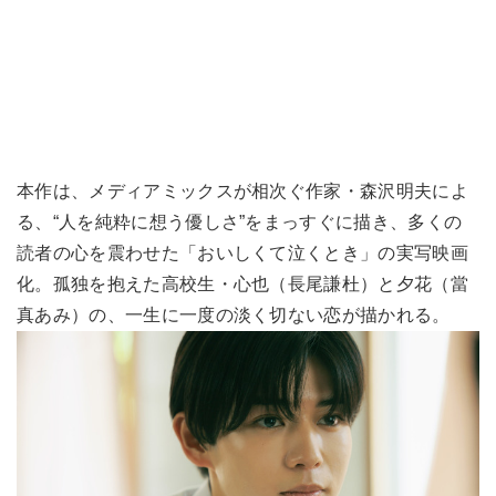
本作は、メディアミックスが相次ぐ作家・森沢明夫によ
る、“人を純粋に想う優しさ”をまっすぐに描き、多くの
読者の心を震わせた「おいしくて泣くとき」の実写映画
化。孤独を抱えた高校生・心也（長尾謙杜）と夕花（當
真あみ）の、一生に一度の淡く切ない恋が描かれる。