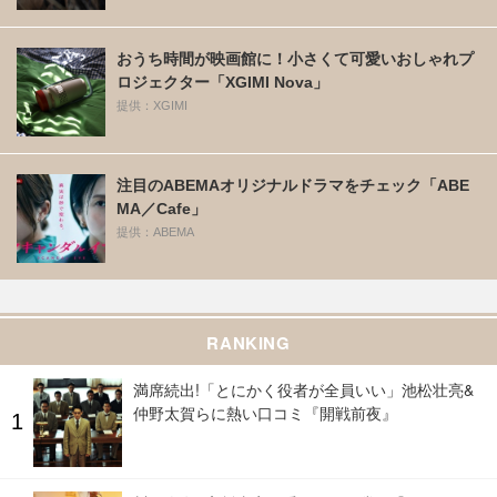
おうち時間が映画館に！小さくて可愛いおしゃれプ
ロジェクター「XGIMI Nova」
提供：XGIMI
注目のABEMAオリジナルドラマをチェック「ABE
MA／Cafe」
提供：ABEMA
RANKING
満席続出!「とにかく役者が全員いい」池松壮亮&
仲野太賀らに熱い口コミ『開戦前夜』