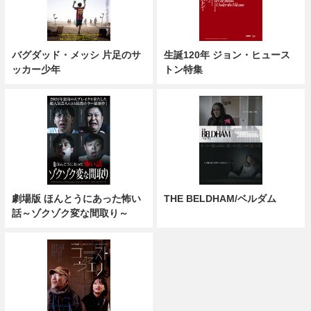
バグダッド・メッシ 片足のサ
生誕120年 ジョン・ヒュース
ッカー少年
トン特集
劇場版 ほんとうにあった怖い
THE BELDHAM/ベルダム
話～ゾクゾク変な間取り～