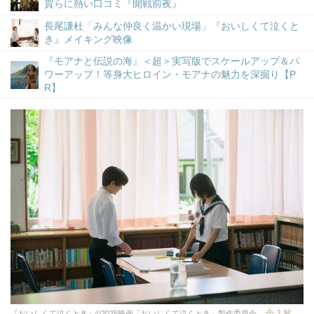
賀らに熱い口コミ『開戦前夜』
長尾謙杜「みんな仲良く温かい現場」『おいしくて泣くと
き』メイキング映像
『モアナと伝説の海』＜超＞実写版でスケールアップ＆パ
ワーアップ！等身大ヒロイン・モアナの魅力を深掘り【P
R】
全 3 枚
『おいしくて泣くとき』©2025映画「おいしくて泣くとき」製作委員会