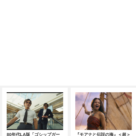
80年代LA版「ゴシップガー
『モアナと伝説の海』＜超＞