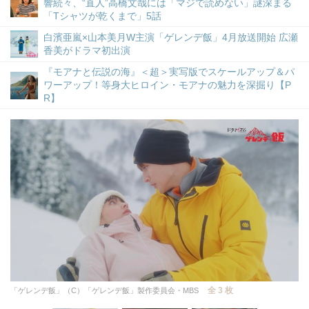
響続々、“直人”高橋文哉には「マジで読めない」謎深まる
「Tシャツが乾くまで」5話
白濱亜嵐×山本美月W主演「ゲレンデ飯」4月放送開始 広瀬
香美がドラマ初出演
『モアナと伝説の海』＜超＞実写版でスケールアップ＆パ
ワーアップ！等身大ヒロイン・モアナの魅力を深掘り【P
R】
全 3 枚
「ゲレンデ飯」（C）「ゲレンデ飯」製作委員会・MBS