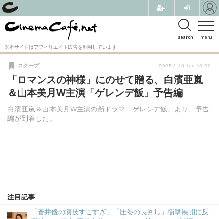
search
menu
※本サイトはアフィリエイト広告を利用しています
2025.3.18 Tue 18:20
スクープ
「ロマンスの神様」にのせて贈る、白濱亜嵐
＆山本美月W主演「ゲレンデ飯」予告編
白濱亜嵐＆山本美月W主演の新ドラマ「ゲレンデ飯」より、予告
編が到着した。
注目記事
「蒼井優の演技すごすぎ」「圧巻の長回し」衝撃展開に反