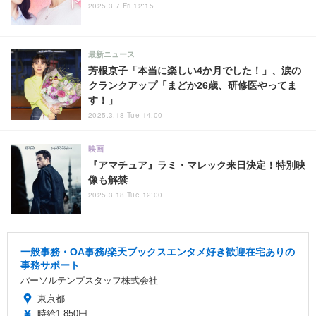
2025.3.7 Fri 12:15
最新ニュース
芳根京子「本当に楽しい4か月でした！」、涙の
クランクアップ「まどか26歳、研修医やってま
す！」
2025.3.18 Tue 14:00
映画
『アマチュア』ラミ・マレック来日決定！特別映
像も解禁
2025.3.18 Tue 12:00
一般事務・OA事務/楽天ブックスエンタメ好き歓迎在宅ありの
事務サポート
パーソルテンプスタッフ株式会社
東京都
時給1,850円