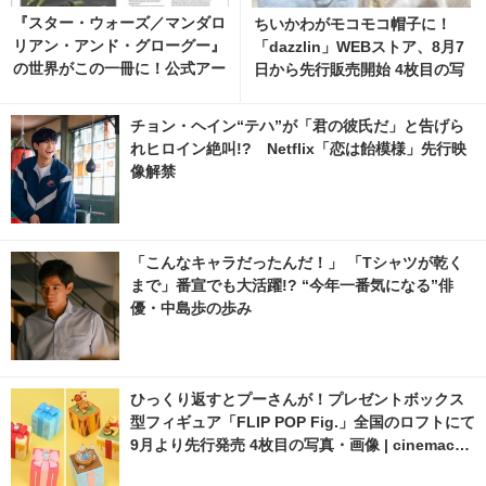
『スター・ウォーズ／マンダロ
ちいかわがモコモコ帽子に！
リアン・アンド・グローグー』
「dazzlin」WEBストア、8月7
の世界がこの一冊に！公式アー
日から先行販売開始 4枚目の写
トブック、12月9日発売決定 2
真・画像 | cinemacafe.net
枚目の写真・画像 | cinemacaf
チョン・ヘイン“テハ”が「君の彼氏だ」と告げら
e.net
れヒロイン絶叫!? Netflix「恋は飴模様」先行映
像解禁
「こんなキャラだったんだ！」 「Tシャツが乾く
まで」番宣でも大活躍!? “今年一番気になる”俳
優・中島歩の歩み
ひっくり返すとプーさんが！プレゼントボックス
型フィギュア「FLIP POP Fig.」全国のロフトにて
9月より先行発売 4枚目の写真・画像 | cinemacaf
e.net