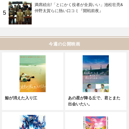
満席続出!「とにかく役者が全員いい」池松壮亮&
仲野太賀らに熱い口コミ『開戦前夜』
今週の公開映画
鯨が消えた入り江
あの星が降る丘で、君とまた
出会いたい。