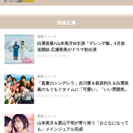
関連記事
最新ニュース
白濱亜嵐×山本美月W主演「ゲレンデ飯」4月放
送開始 広瀬香美がドラマ初出演
2025.3.13 Thu 7:00
最新ニュース
「真夏のシンデレラ」吉川愛＆萩原利久＆白濱亜
嵐のもぐもぐタイムに「可愛い」「いい雰囲気」
2023.9.14 Thu 16:30
最新ニュース
山本美月＆栗山千明が寄り添う「おとなになって
も」メインジュアル完成