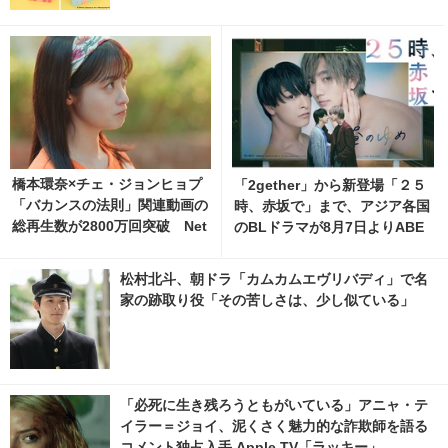
橋本環奈×チェ・ジョンヒョプ
「2gether」から新登場「２５
「バカンスの法則」関連動画の
時、赤坂で」まで、アジア各国
総再生数が2800万回突破 Net
のBLドラマが8月7日よりABE
flixでも反響
MAで無料配信
松村北斗、朝ドラ「カムカムエヴリバディ」で名
家の跡取り役「その苦しさは、少し似ている」
「必死に生き残ろうともがいている」アニャ・テ
イラー＝ジョイ、泥くさく魅力的な詐欺師を語る
コメント独占入手 Apple TV「ラッキー」