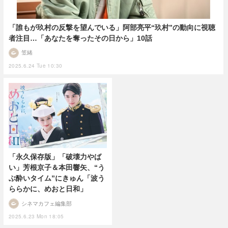
「誰もが玖村の反撃を望んでいる」阿部亮平“玖村”の動向に視聴
者注目…「あなたを奪ったその日から」10話
笠緒
2025.6.24 Tue 10:30
「永久保存版」「破壊力やば
い」芳根京子＆本田響矢、“う
ぶ酔いタイム”にきゅん「波う
ららかに、めおと日和」
シネマカフェ編集部
2025.6.23 Mon 18:05