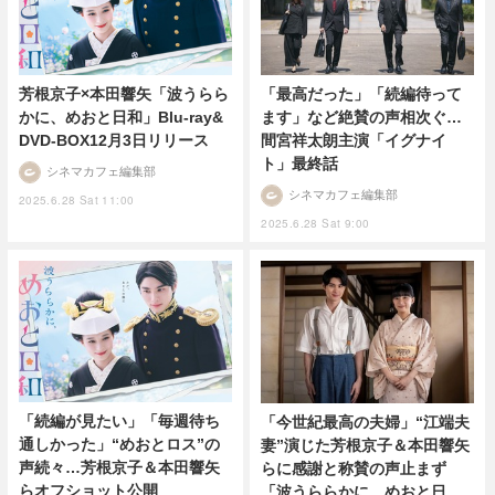
芳根京子×本田響矢「波うらら
「最高だった」「続編待って
かに、めおと日和」Blu-ray&
ます」など絶賛の声相次ぐ…
DVD-BOX12月3日リリース
間宮祥太朗主演「イグナイ
ト」最終話
シネマカフェ編集部
シネマカフェ編集部
2025.6.28 Sat 11:00
2025.6.28 Sat 9:00
「続編が見たい」「毎週待ち
「今世紀最高の夫婦」“江端夫
通しかった」“めおとロス”の
妻”演じた芳根京子＆本田響矢
声続々…芳根京子＆本田響矢
らに感謝と称賛の声止まず
らオフショット公開
「波うららかに、めおと日