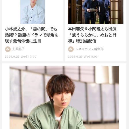
小林虎之介、「恋の闇」でも
本田響矢＆小関裕太ら出演
活躍!? 話題のドラマで頭角を
「波うららかに、めおと日
現す最旬俳優に注目
和」特別編配信
上原礼子
シネマカフェ編集部
2025.6.25 Wed 17:00
2025.6.25 Wed 8:00