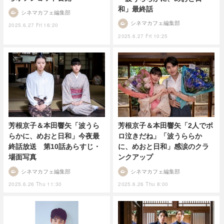
和」最終話
シネマカフェ編集部
シネマカフェ編集部
2025.6.27 Fri 16:20
2025.6.27 Fri 10:25
芳根京子＆本田響矢「波うら
芳根京子＆本田響矢「2人でボ
らかに、めおと日和」今夜最
ロ泣きだね」「波うららか
終話放送 第10話あらすじ・
に、めおと日和」感涙のクラ
場面写真
ンクアップ
シネマカフェ編集部
シネマカフェ編集部
2025.6.26 Thu 11:30
2025.6.26 Thu 8:00