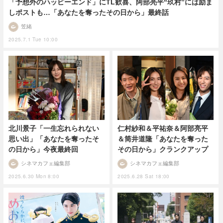
「予想外のハッピーエンド」にTL歓喜、阿部亮平“玖村”には励ま
しポストも…「あなたを奪ったその日から」最終話
笠緒
2025.7.1 Tue 10:00
北川景子「一生忘れられない
仁村紗和＆平祐奈＆阿部亮平
思い出」「あなたを奪ったそ
＆筒井道隆「あなたを奪った
の日から」今夜最終回
その日から」クランクアップ
シネマカフェ編集部
シネマカフェ編集部
2025.6.30 Mon 8:00
2025.6.28 Sat 18:00