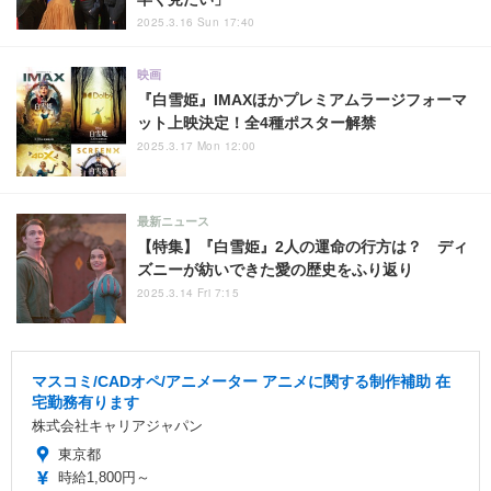
2025.3.16 Sun 17:40
映画
『白雪姫』IMAXほかプレミアムラージフォーマ
ット上映決定！全4種ポスター解禁
2025.3.17 Mon 12:00
最新ニュース
【特集】『白雪姫』2人の運命の行方は？ ディ
ズニーが紡いできた愛の歴史をふり返り
2025.3.14 Fri 7:15
マスコミ/CADオペ/アニメーター アニメに関する制作補助 在
宅勤務有ります
株式会社キャリアジャパン
東京都
時給1,800円～