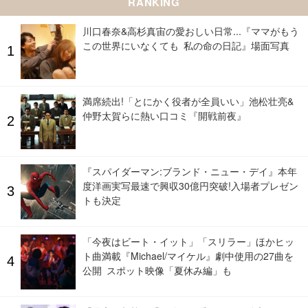
RANKING
川口春奈&高杉真宙の愛おしい日常...『ママがもう
この世界にいなくても 私の命の日記』場面写真
満席続出!「とにかく役者が全員いい」池松壮亮&
仲野太賀らに熱い口コミ『開戦前夜』
『スパイダーマン:ブランド・ニュー・デイ』本年
度洋画実写最速で興収30億円突破!入場者プレゼン
トも決定
「今夜はビート・イット」「スリラー」ほかヒッ
ト曲満載『Michael/マイケル』劇中使用の27曲を
公開 スポット映像「夏休み編」も