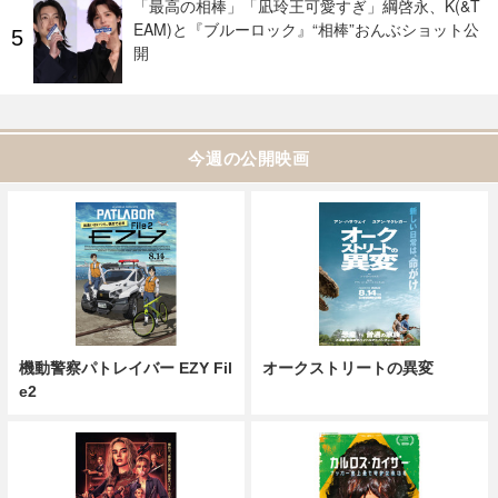
「最高の相棒」「凪玲王可愛すぎ」綱啓永、K(&T
EAM)と『ブルーロック』“相棒”おんぶショット公
開
今週の公開映画
機動警察パトレイバー EZY Fil
オークストリートの異変
e2