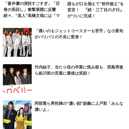
「蒼井優の演技すごすぎ」「圧
誰もが口を揃えて“前作超え”を
巻の長回し」衝撃展開に反響
宣言！ 『続・三丁目の夕日』
続々、“直人”高橋文哉には「マ
がついに完成！
ジで読めない」謎深まる「Tシ
ャツが乾くまで」5話
「痛いのもジェットコースターも苦手」な小栗旬
がバリバリの不良に変身！
竹内結子、当たり役の卒業に恨み節も、西島秀俊
ら姫川班の言葉に最後は笑顔！
阿部寛ら男性陣の“濃い顔”談義に上戸彩「みんな
濃いよ」