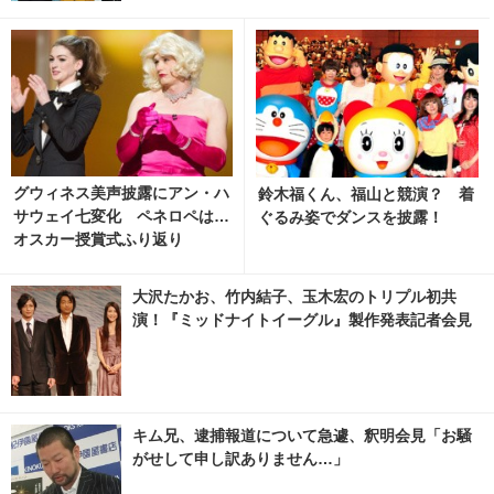
グウィネス美声披露にアン・ハ
鈴木福くん、福山と競演？ 着
サウェイ七変化 ペネロペは…
ぐるみ姿でダンスを披露！
オスカー授賞式ふり返り
大沢たかお、竹内結子、玉木宏のトリプル初共
演！『ミッドナイトイーグル』製作発表記者会見
キム兄、逮捕報道について急遽、釈明会見「お騒
がせして申し訳ありません…」