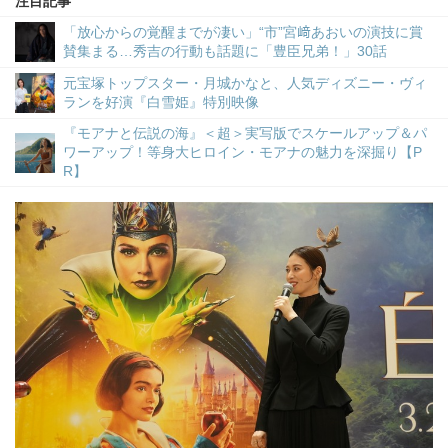
注目記事
「放心からの覚醒までが凄い」“市”宮﨑あおいの演技に賞
賛集まる…秀吉の行動も話題に「豊臣兄弟！」30話
元宝塚トップスター・月城かなと、人気ディズニー・ヴィ
ランを好演『白雪姫』特別映像
『モアナと伝説の海』＜超＞実写版でスケールアップ＆パ
ワーアップ！等身大ヒロイン・モアナの魅力を深掘り【P
R】