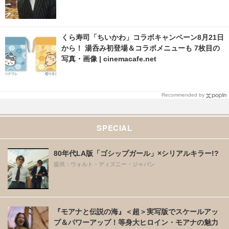
くら寿司「ちいかわ」コラボキャンペーン8月21日
から！ 湯呑み初登場＆コラボメニューも 7枚目の
写真・画像 | cinemacafe.net
Recommended by
SPECIAL
80年代LA版「ゴシップガール」×シリアルキラー!?
提供：ウォルト・ディズニー・ジャパン
『モアナと伝説の海』＜超＞実写版でスケールアッ
プ＆パワーアップ！等身大ヒロイン・モアナの魅力