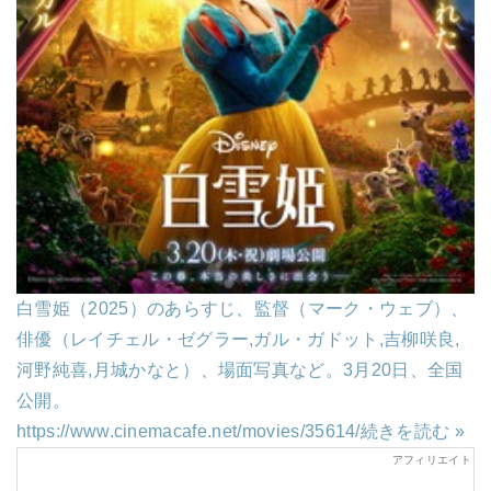
白雪姫（2025）のあらすじ、監督（マーク・ウェブ）、
俳優（レイチェル・ゼグラー,ガル・ガドット,吉柳咲良,
河野純喜,月城かなと）、場面写真など。3月20日、全国
公開。
https://www.cinemacafe.net/movies/35614/
続きを読む »