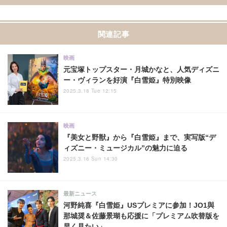
関連記事
映画
元宝塚トップスター・月城かなと、人気ディズニ
ー・ヴィランを好演『白雪姫』特別映像
2025.3.18 Tue 12:15
映画
『美女と野獣』から『白雪姫』まで、実写版“デ
ィズニー・ミュージカル”の魅力に迫る
2025.3.16 Sun 14:30
最新ニュース
河野純喜『白雪姫』USプレミアに参加！JO1與
那城奨＆佐藤景瑚も応援に「プレミアム吹替版を
早く見たい」