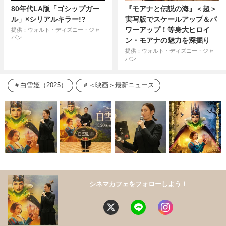
80年代LA版「ゴシップガー
『モアナと伝説の海』＜超＞
ル」×シリアルキラー!?
実写版でスケールアップ＆パ
ワーアップ！等身大ヒロイ
提供：ウォルト・ディズニー・ジャ
パン
ン・モアナの魅力を深掘り
提供：ウォルト・ディズニー・ジャ
パン
白雪姫（2025）
＜映画＞最新ニュース
シネマカフェをフォローしよう！