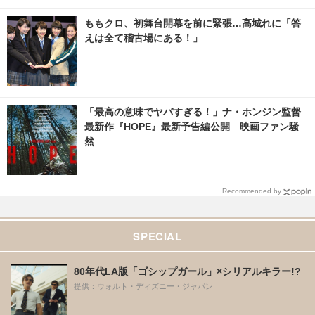
ももクロ、初舞台開幕を前に緊張…高城れに「答
えは全て稽古場にある！」
「最高の意味でヤバすぎる！」ナ・ホンジン監督
最新作『HOPE』最新予告編公開 映画ファン騒
然
Recommended by
SPECIAL
80年代LA版「ゴシップガール」×シリアルキラー!?
提供：ウォルト・ディズニー・ジャパン