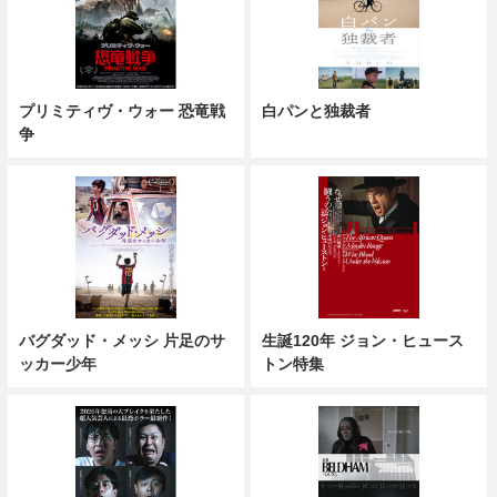
プリミティヴ・ウォー 恐竜戦
白パンと独裁者
争
バグダッド・メッシ 片足のサ
生誕120年 ジョン・ヒュース
ッカー少年
トン特集