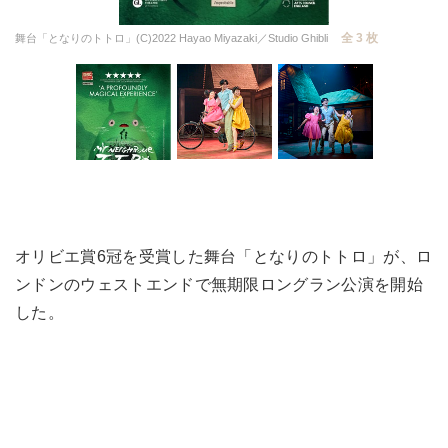
全 3 枚
舞台「となりのトトロ」(C)2022 Hayao Miyazaki／Studio Ghibli
オリビエ賞6冠を受賞した舞台「となりのトトロ」が、ロ
ンドンのウェストエンドで無期限ロングラン公演を開始
した。