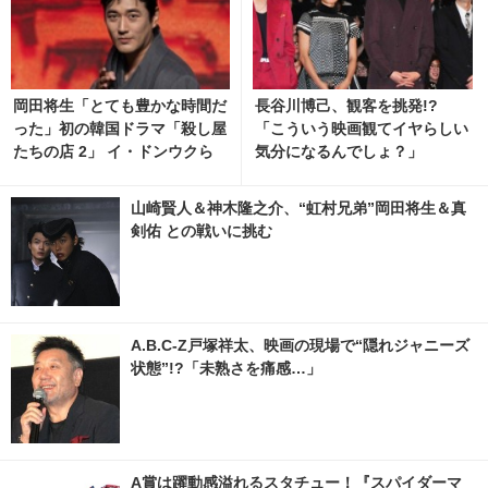
岡田将生「とても豊かな時間だ
長谷川博己、観客を挑発!?
った」初の韓国ドラマ「殺し屋
「こういう映画観てイヤらしい
たちの店 2」 イ・ドンウクら
気分になるんでしょ？」
と撮影秘話明かす 7枚目の写
真・画像 | cinemacafe.net
山崎賢人＆神木隆之介、“虹村兄弟”岡田将生＆真
剣佑 との戦いに挑む
A.B.C-Z戸塚祥太、映画の現場で“隠れジャニーズ
状態”!?「未熟さを痛感…」
A賞は躍動感溢れるスタチュー！『スパイダーマ