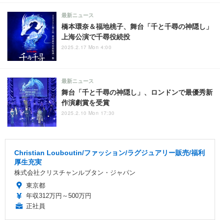
最新ニュース
橋本環奈＆福地桃子、舞台「千と千尋の神隠し」
上海公演で千尋役続投
2025.2.17 Mon 4:00
最新ニュース
舞台「千と千尋の神隠し」、ロンドンで最優秀新
作演劇賞を受賞
2025.2.10 Mon 17:30
Christian Louboutin/ファッション/ラグジュアリー販売/福利
厚生充実
株式会社クリスチャンルブタン・ジャパン
東京都
年収312万円～500万円
正社員