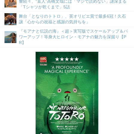
響続々、“直人”高橋文哉には「マジで読めない」謎深まる
「Tシャツが乾くまで」5話
舞台「となりのトトロ」、英オリビエ賞で最多6冠！久石
譲「心からの祝福と感謝の気持ちを」
『モアナと伝説の海』＜超＞実写版でスケールアップ＆パ
ワーアップ！等身大ヒロイン・モアナの魅力を深掘り【P
R】