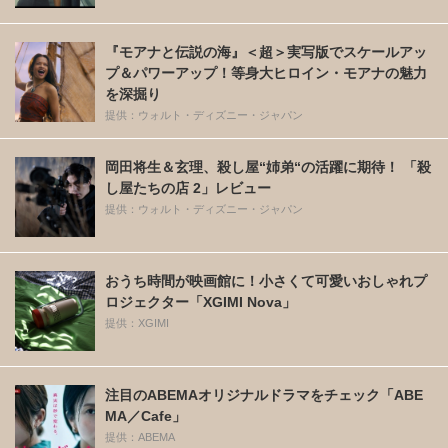
『モアナと伝説の海』＜超＞実写版でスケールアッ
プ＆パワーアップ！等身大ヒロイン・モアナの魅力
を深掘り
提供：ウォルト・ディズニー・ジャパン
岡田将生＆玄理、殺し屋“姉弟“の活躍に期待！ 「殺
し屋たちの店 2」レビュー
提供：ウォルト・ディズニー・ジャパン
おうち時間が映画館に！小さくて可愛いおしゃれプ
ロジェクター「XGIMI Nova」
提供：XGIMI
注目のABEMAオリジナルドラマをチェック「ABE
MA／Cafe」
提供：ABEMA