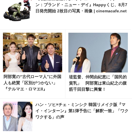
ン：ブランド・ニュー・デイ』Happyくじ、8月7
日発売開始 2枚目の写真・画像 | cinemacafe.net
阿部寛の“古代ローマ人”に外国
堤監督、仲間由紀恵に「国民的
人も絶賛「区別がつかない」
貧乳」 阿部寛は東山紀之の腹
『テルマエ・ロマエII』
筋千回目撃に興奮！
ハン・ソヒ×チェ・ミンシク 韓国リメイク版『マ
イ・インターン』第1弾予告に「解釈一致」「ワク
ワクする」の声