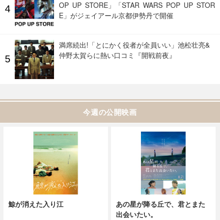
OP UP STORE」「STAR WARS POP UP STOR
E」がジェイアール京都伊勢丹で開催
満席続出!「とにかく役者が全員いい」池松壮亮&
仲野太賀らに熱い口コミ『開戦前夜』
今週の公開映画
鯨が消えた入り江
あの星が降る丘で、君とまた
出会いたい。