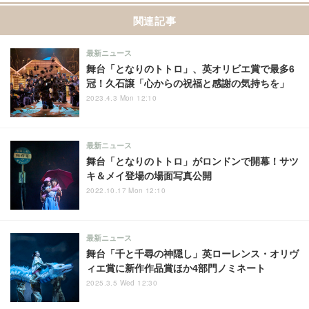
関連記事
最新ニュース
舞台「となりのトトロ」、英オリビエ賞で最多6
冠！久石譲「心からの祝福と感謝の気持ちを」
2023.4.3 Mon 12:10
最新ニュース
舞台「となりのトトロ」がロンドンで開幕！サツ
キ＆メイ登場の場面写真公開
2022.10.17 Mon 12:10
最新ニュース
舞台「千と千尋の神隠し」英ローレンス・オリヴ
ィエ賞に新作作品賞ほか4部門ノミネート
2025.3.5 Wed 12:30