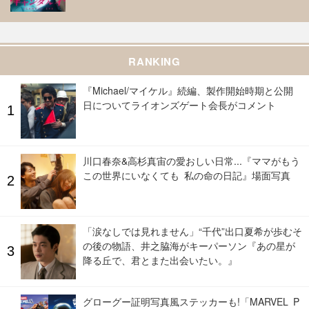
RANKING
『Michael/マイケル』続編、製作開始時期と公開
日についてライオンズゲート会長がコメント
川口春奈&高杉真宙の愛おしい日常...『ママがもう
この世界にいなくても 私の命の日記』場面写真
「涙なしでは見れません」“千代”出口夏希が歩むそ
の後の物語、井之脇海がキーパーソン『あの星が
降る丘で、君とまた出会いたい。』
グローグー証明写真風ステッカーも!「MARVEL P