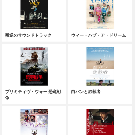
叛逆のサウンドトラック
ウィー・ハブ・ア・ドリーム
プリミティヴ・ウォー 恐竜戦
白パンと独裁者
争