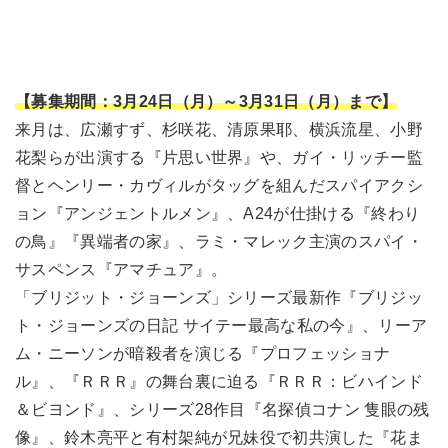
【募集期間：3月24日（月）～3月31日（月）まで】
来月は、広瀬すず、杉咲花、清原果耶、横浜流星、小野
花梨らが出演する『片思い世界』や、ガイ・リッチー監
督とヘンリー・カヴィルがタッグを組んだスパイアクシ
ョン『アンジェントルメン』、A24が仕掛ける『終わり
の鳥』『異端者の家』、ラミ・マレック主演のスパイ・
サスペンス『アマチュア』。
「ブリジット・ジョーンズ」シリーズ最新作『ブリジッ
ト・ジョーンズの日記 サイテー最高な私の今』、リーア
ム・ニーソンが暗殺者を演じる『プロフェッショナ
ル』、『ＲＲＲ』の舞台裏に迫る『ＲＲＲ：ビハインド
＆ビヨンド』、シリーズ28作目『名探偵コナン 隻眼の残
像』、鈴木亮平と有村架純が兄妹役で初共演した『花ま