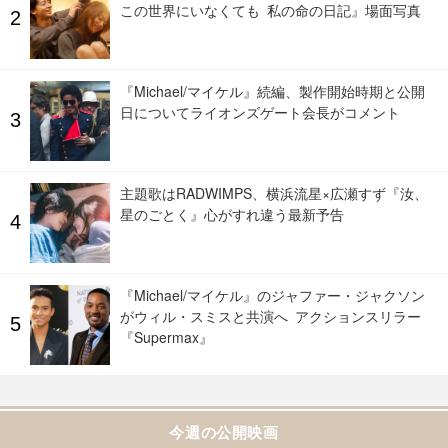
この世界にいなくても 私の命の日記』場面写真
『Michael/マイケル』続編、製作開始時期と公開
日についてライオンズゲート会長がコメント
主題歌はRADWIMPS、横浜流星×広瀬すず『汝、
星のごとく』心がすれ違う最新予告
『Michael/マイケル』のジャファー・ジャクソン
がウィル・スミスと共演へ アクションスリラー
『Supermax』
今週の公開映画