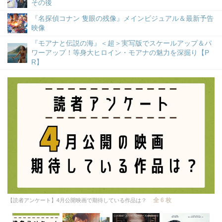
その後
『名探偵コナン 隻眼の残像』メインビジュアル＆最新予告
映像
『モアナと伝説の海』＜超＞実写版でスケールアップ＆パ
ワーアップ！等身大ヒロイン・モアナの魅力を深掘り【P
R】
全 6 枚
【読者アンケート】4月公開映画で期待している作品は？