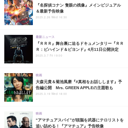
『名探偵コナン 隻眼の残像』メインビジュアル
＆最新予告映像
2025.2.26 Wed 16:30
最新ニュース
『ＲＲＲ』舞台裏に迫るドキュメンタリー『ＲＲ
Ｒ：ビハインド＆ビヨンド』4月11日公開決定
2025.3.7 Fri 19:00
映画
大森元貴＆菊池風磨『#真相をお話しします』予
告編公開 Mrs. GREEN APPLEの主題歌も
2025.3.19 Wed 18:00
映画
“アマチュアスパイ”が頭脳を武器にテロリストを
追い詰める！『アマチュア』予告映像