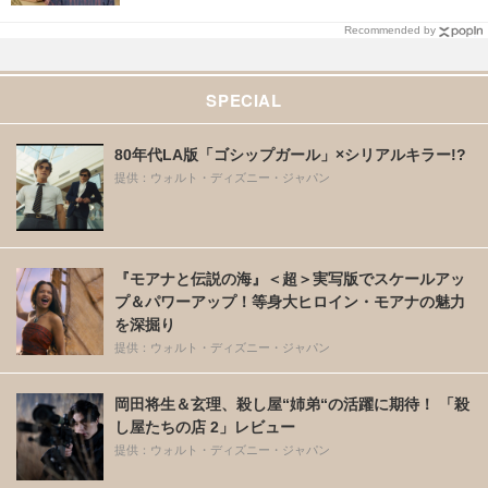
Recommended by
SPECIAL
80年代LA版「ゴシップガール」×シリアルキラー!?
提供：ウォルト・ディズニー・ジャパン
『モアナと伝説の海』＜超＞実写版でスケールアッ
プ＆パワーアップ！等身大ヒロイン・モアナの魅力
を深掘り
提供：ウォルト・ディズニー・ジャパン
岡田将生＆玄理、殺し屋“姉弟“の活躍に期待！ 「殺
し屋たちの店 2」レビュー
提供：ウォルト・ディズニー・ジャパン