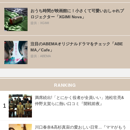
おうち時間が映画館に！小さくて可愛いおしゃれプ
ロジェクター「XGIMI Nova」
提供：XGIMI
注目のABEMAオリジナルドラマをチェック「ABE
MA／Cafe」
提供：ABEMA
RANKING
満席続出!「とにかく役者が全員いい」池松壮亮&
仲野太賀らに熱い口コミ『開戦前夜』
川口春奈&高杉真宙の愛おしい日常...『ママがもう