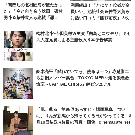
「闇堕ちの北村匠海が観たかっ
満席続出！「とにかく役者が全
た」「今と向き合う映画」磯村
員いい」池松壮亮＆仲野太賀ら
勇斗＆藤井道人も絶賛『悪い
に熱い口コミ『開戦前夜』 3枚
夏』キャラクター予告公開
目の写真・画像 | cinemacafe.
net
松村北斗×今田美桜W主演『白鳥とコウモリ』ミセ
ス大森元貴による主題歌入り本予告解禁
鈴木亮平「離れていても、使命は一つ」赤楚衛二
ら新旧メンバー集合『TOKYO MER～走る緊急救
命室～CAPITAL CRISIS』絆ビジュアル
「風、薫る」第96回あらすじ・場面写真 つい
に、りんが新潟から帰ってくる日がやってくる…8
月10日放送 4枚目の写真・画像 | cinemacafe.net