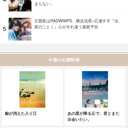
まらない」
主題歌はRADWIMPS、横浜流星×広瀬すず『汝、
星のごとく』心がすれ違う最新予告
今週の公開映画
鯨が消えた入り江
あの星が降る丘で、君とまた
出会いたい。