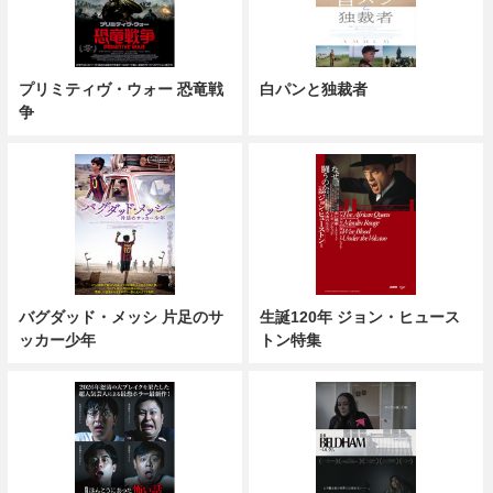
プリミティヴ・ウォー 恐竜戦
白パンと独裁者
争
バグダッド・メッシ 片足のサ
生誕120年 ジョン・ヒュース
ッカー少年
トン特集