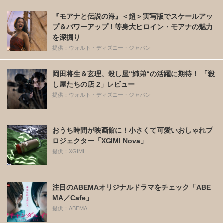
『モアナと伝説の海』＜超＞実写版でスケールアッ
プ＆パワーアップ！等身大ヒロイン・モアナの魅力
を深掘り
提供：ウォルト・ディズニー・ジャパン
岡田将生＆玄理、殺し屋“姉弟“の活躍に期待！ 「殺
し屋たちの店 2」レビュー
提供：ウォルト・ディズニー・ジャパン
おうち時間が映画館に！小さくて可愛いおしゃれプ
ロジェクター「XGIMI Nova」
提供：XGIMI
注目のABEMAオリジナルドラマをチェック「ABE
MA／Cafe」
提供：ABEMA