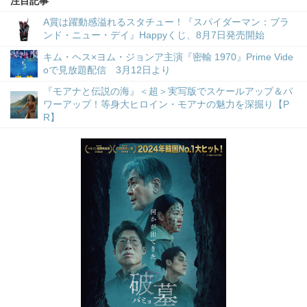
注目記事
A賞は躍動感溢れるスタチュー！『スパイダーマン：ブラ
ンド・ニュー・デイ』Happyくじ、8月7日発売開始
キム・ヘス×ヨム・ジョンア主演『密輸 1970』Prime Vide
oで見放題配信 3月12日より
『モアナと伝説の海』＜超＞実写版でスケールアップ＆パ
ワーアップ！等身大ヒロイン・モアナの魅力を深掘り【P
R】