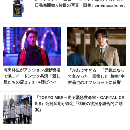
日発売開始 6枚目の写真・画像 | cinemacafe.net
岡田将生がアクション撮影現場
「かわよすぎる」「元気になっ
で涙…イ・ドンウク共演「殺し
て良かった」回復した“柳生”中
屋たちの店２」3・4話ビハイ
村倫也のオフショットに反響
ンド映像
「風、薫る」
『TOKYO MER～走る緊急救命室～CAPITAL CRI
SIS』公開延期が決定「諸般の状況を総合的に勘
案」