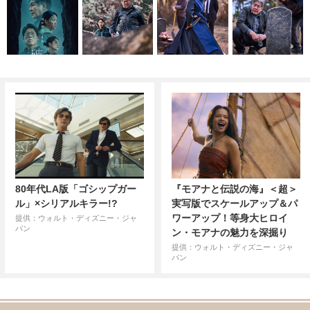
80年代LA版「ゴシップガー
『モアナと伝説の海』＜超＞
ル」×シリアルキラー!?
実写版でスケールアップ＆パ
ワーアップ！等身大ヒロイ
提供：ウォルト・ディズニー・ジャ
パン
ン・モアナの魅力を深掘り
提供：ウォルト・ディズニー・ジャ
パン