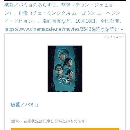
破墓／パミョのあらすじ、監督（チャン・ジェヒョ
ン）、俳優（チェ・ミンシク,キム・ゴウン,ユ・ヘジン,
イ・ドヒョン）、場面写真など。10月18日、全国公開。
https://www.cinemacafe.net/movies/35436/
続きを読む »
破墓／パミョ
(価格・在庫状況は記事公開時点のものです)