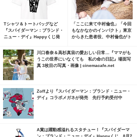
Tシャツ＆トートバッグなど
「ここに来て中村倫也」「今回
『スパイダーマン：ブランド・
もなかなかのインパクト」東京
ニュー・デイ』Happyくじ発
からきた患者役、中村倫也がト
売
レンド入り「風、薫る」
川口春奈＆高杉真宙の愛おしい日常…『ママがも
うこの世界にいなくても 私の命の日記』場面写
真 3枚目の写真・画像 | cinemacafe.net
Zoffより『スパイダーマン：ブランド・ニュー・
デイ』コラボメガネが発売 先行予約受付中
A賞は躍動感溢れるスタチュー！『スパイダーマ
ン：ブランド・ニュー・デイ』Happyくじ、8月7