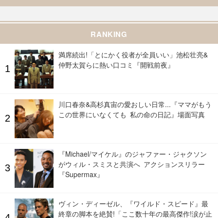
RANKING
満席続出!「とにかく役者が全員いい」池松壮亮&
仲野太賀らに熱い口コミ『開戦前夜』
川口春奈&高杉真宙の愛おしい日常...『ママがもう
この世界にいなくても 私の命の日記』場面写真
『Michael/マイケル』のジャファー・ジャクソン
がウィル・スミスと共演へ アクションスリラー
『Supermax』
ヴィン・ディーゼル、『ワイルド・スピード』最
終章の脚本を絶賛!「ここ数十年の最高傑作!涙が止