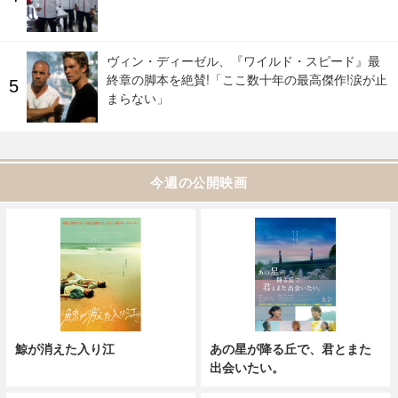
ヴィン・ディーゼル、『ワイルド・スピード』最
終章の脚本を絶賛!「ここ数十年の最高傑作!涙が止
まらない」
今週の公開映画
鯨が消えた入り江
あの星が降る丘で、君とまた
出会いたい。