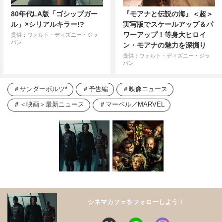
80年代LA版「ゴシップガー
『モアナと伝説の海』＜超＞
ル」×シリアルキラー!?
実写版でスケールアップ＆パ
ワーアップ！等身大ヒロイ
提供：ウォルト・ディズニー・ジャ
パン
ン・モアナの魅力を深掘り
提供：ウォルト・ディズニー・ジャ
パン
サンダーボルツ*
予告編
映像ニュース
＜映画＞最新ニュース
マーベル／MARVEL
シネマカフェをフォローしよう！