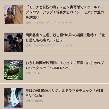
『モアナと伝説の海』＜超＞実写版でスケールアッ
プ＆パワーアップ！等身大ヒロイン・モアナの魅力
を深掘り
提供：ウォルト・ディズニー・ジャパン
岡田将生＆玄理、殺し屋“姉弟“の活躍に期待！ 「殺
し屋たちの店 2」レビュー
提供：ウォルト・ディズニー・ジャパン
おうち時間が映画館に！小さくて可愛いおしゃれプ
ロジェクター「XGIMI Nova」
提供：XGIMI
注目のABEMAオリジナルドラマをチェック「ABE
MA／Cafe」
提供：ABEMA