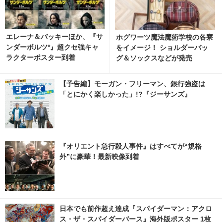
エレーナ＆バッキーほか、『サ
ホグワーツ魔法魔術学校の各寮
ンダーボルツ*』超クセ強キャ
をイメージ！ ショルダーバッ
ラクターポスター到着
グ＆ソックスなどが発売
【予告編】モーガン・フリーマン、銀行強盗は
「とにかく楽しかった」!?『ジーサンズ』
『オリエント急行殺人事件』はすべてが“規格
外”に豪華！最新映像到着
日本でも前作超え達成『スパイダーマン：アクロ
ス・ザ・スパイダーバース』海外版ポスター 1枚