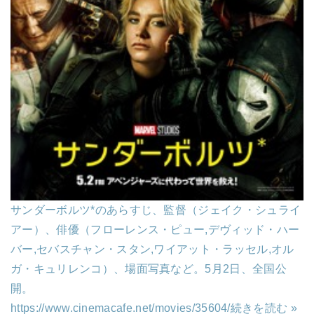
サンダーボルツ*のあらすじ、監督（ジェイク・シュライ
アー）、俳優（フローレンス・ピュー,デヴィッド・ハー
バー,セバスチャン・スタン,ワイアット・ラッセル,オル
ガ・キュリレンコ）、場面写真など。5月2日、全国公
開。
https://www.cinemacafe.net/movies/35604/
続きを読む »