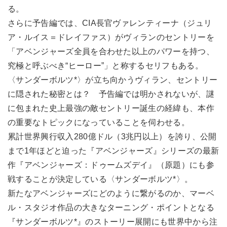
る。
さらに予告編では、CIA長官ヴァレンティーナ（ジュリ
ア・ルイス＝ドレイファス）がヴィランのセントリーを
「アベンジャーズ全員を合わせた以上のパワーを持つ、
究極と呼ぶべき“ヒーロー”」と称するセリフもある。
〈サンダーボルツ*〉が立ち向かうヴィラン、セントリー
に隠された秘密とは？ 予告編では明かされないが、謎
に包まれた史上最強の敵セントリー誕生の経緯も、本作
の重要なトピックになっていることを伺わせる。
累計世界興行収入280億ドル（3兆円以上）を誇り、公開
まで1年ほどと迫った『アベンジャーズ』シリーズの最新
作『アベンジャーズ：ドゥームズデイ』（原題）にも参
戦することが決定している〈サンダーボルツ*〉。
新たなアベンジャーズにどのように繋がるのか、マーベ
ル・スタジオ作品の大きなターニング・ポイントとなる
『サンダーボルツ*』のストーリー展開にも世界中から注