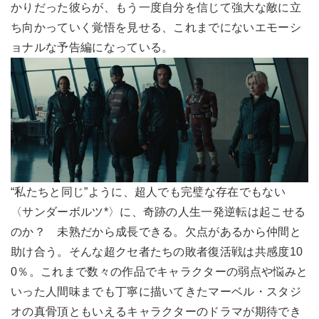
かりだった彼らが、もう一度自分を信じて強大な敵に立
ち向かっていく覚悟を見せる、これまでにないエモーシ
ョナルな予告編になっている。
“私たちと同じ”ように、超人でも完璧な存在でもない
〈サンダーボルツ*〉に、奇跡の人生一発逆転は起こせる
のか？ 未熟だから成長できる。欠点があるから仲間と
助け合う。そんな超クセ者たちの敗者復活戦は共感度10
0％。これまで数々の作品でキャラクターの弱点や悩みと
いった人間味までも丁寧に描いてきたマーベル・スタジ
オの真骨頂ともいえるキャラクターのドラマが期待でき