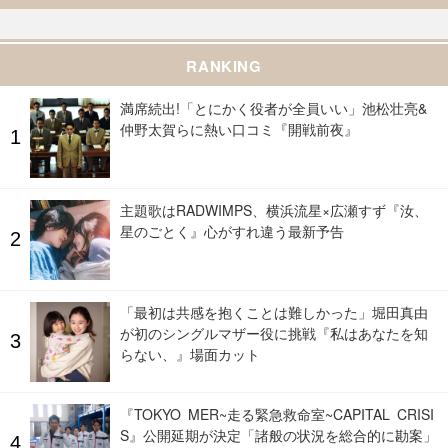
RANKING
満席続出!「とにかく役者が全員いい」池松壮亮&
仲野太賀らに熱い口コミ『開戦前夜』
主題歌はRADWIMPS、横浜流星×広瀬すず『汝、
星のごとく』心がすれ違う最新予告
「最初は共感を抱くことは難しかった」堀田真由
が初のシングルマザー役に挑戦『私はあなたを知
らない、』場面カット
『TOKYO MER~走る緊急救命室~CAPITAL CRISI
S』公開延期が決定「諸般の状況を総合的に勘案」