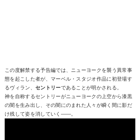
この度解禁する予告編では、ニューヨークを襲う異常事
態を起こした者が、マーベル・スタジオ作品に初登場す
るヴィラン、
セントリー
であることが明かされる。
神を自称するセントリーがニューヨークの上空から漆黒
の闇を生み出し、その闇にのまれた人々が瞬く間に影だ
け残して姿を消していく――。