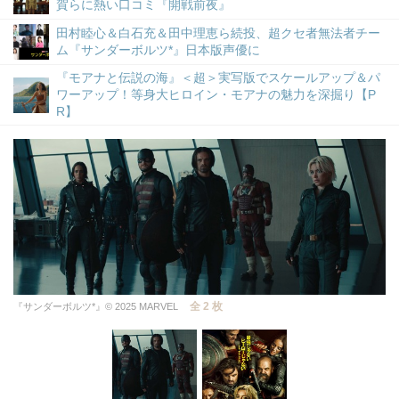
賀らに熱い口コミ『開戦前夜』
田村睦心＆白石充＆田中理恵ら続投、超クセ者無法者チー
ム『サンダーボルツ*』日本版声優に
『モアナと伝説の海』＜超＞実写版でスケールアップ＆パ
ワーアップ！等身大ヒロイン・モアナの魅力を深掘り【P
R】
全 2 枚
『サンダーボルツ*』© 2025 MARVEL