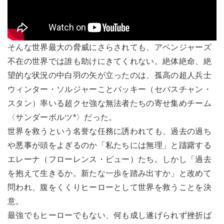
そんな世界最大の脅威にさらされても、アベンジャーズ
不在の世界では誰も助けにきてくれない。絶体絶命、絶
望的な状況の中白羽の矢が立ったのは、孤高の超人兵士
ウィンター・ソルジャーことバッキー（セバスチャン・
スタン）率いる超クセ強な無法者たちの寄せ集めチーム
〈サンダーボルツ*〉だった。
世界を救うという名誉な任務に誘われても、過去の過ち
や悪事が頭をよぎるのか「私たちには無理」と躊躇する
エレーナ（フローレンス・ピュー）たち。しかし「過去
を抱えて生きるか。新たな一歩を踏み出すか」と改めて
問われ、腹をくくりヒーローとして世界を救うことを決
意。
最強でもヒーローでもない、何も成し遂げられず挫折ば