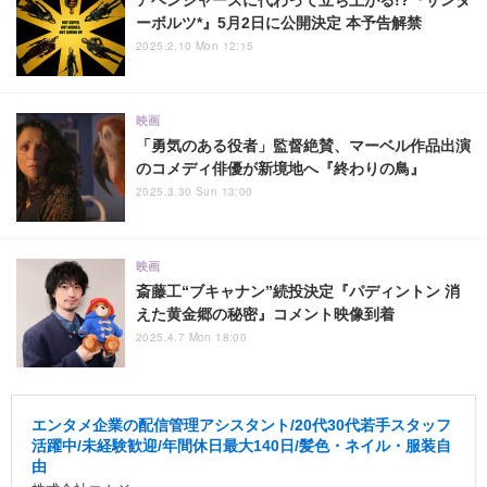
アベンジャーズに代わって立ち上がる!?『サンダ
ーボルツ*』5月2日に公開決定 本予告解禁
2025.2.10 Mon 12:15
映画
「勇気のある役者」監督絶賛、マーベル作品出演
のコメディ俳優が新境地へ『終わりの鳥』
2025.3.30 Sun 13:00
映画
斎藤工“ブキャナン”続投決定『パディントン 消
えた黄金郷の秘密』コメント映像到着
2025.4.7 Mon 18:00
エンタメ企業の配信管理アシスタント/20代30代若手スタッフ
活躍中/未経験歓迎/年間休日最大140日/髪色・ネイル・服装自
由