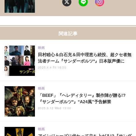
関連記事
映画
田村睦心＆白石充＆田中理恵ら続投、超クセ者無
法者チーム『サンダーボルツ*』日本版声優に
2025.4.4 Fri 16:00
映画
「BEEF」『ヘレディタリー』製作陣が贈る!?
『サンダーボルツ*』“A24風”予告解禁
2025.3.12 Wed 13:00
映画