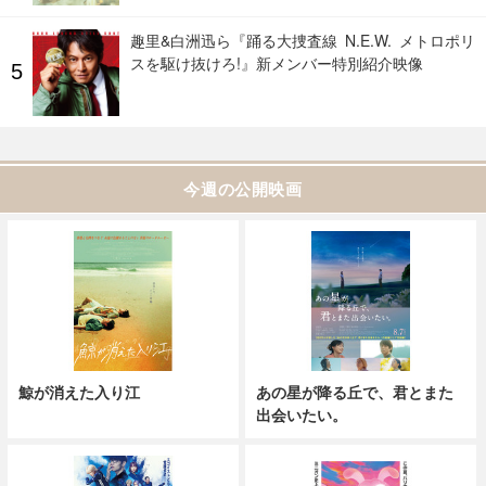
趣里&白洲迅ら『踊る大捜査線 N.E.W. メトロポリ
スを駆け抜けろ!』新メンバー特別紹介映像
今週の公開映画
鯨が消えた入り江
あの星が降る丘で、君とまた
出会いたい。