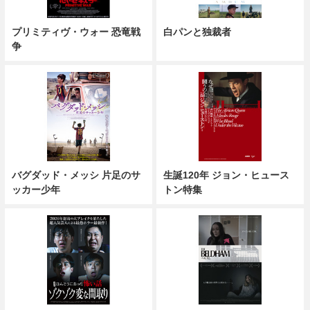
プリミティヴ・ウォー 恐竜戦
白パンと独裁者
争
バグダッド・メッシ 片足のサ
生誕120年 ジョン・ヒュース
ッカー少年
トン特集