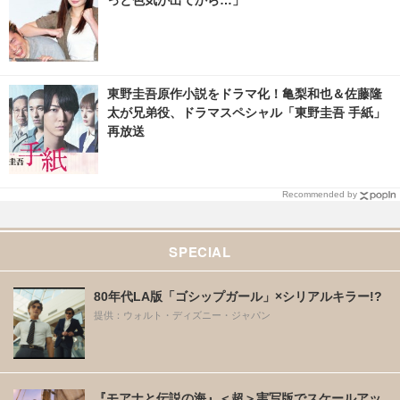
東野圭吾原作小説をドラマ化！亀梨和也＆佐藤隆
太が兄弟役、ドラマスペシャル「東野圭吾 手紙」
再放送
Recommended by
SPECIAL
80年代LA版「ゴシップガール」×シリアルキラー!?
提供：ウォルト・ディズニー・ジャパン
『モアナと伝説の海』＜超＞実写版でスケールアッ