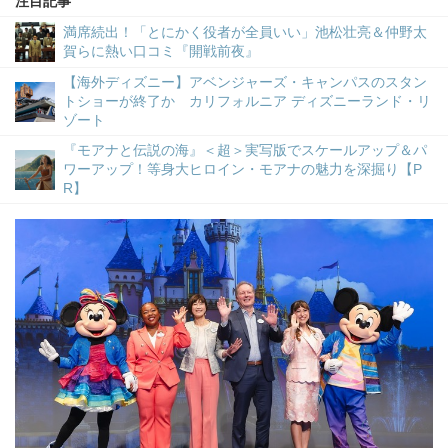
注目記事
満席続出！「とにかく役者が全員いい」池松壮亮＆仲野太
賀らに熱い口コミ『開戦前夜』
【海外ディズニー】アベンジャーズ・キャンパスのスタン
トショーが終了か カリフォルニア ディズニーランド・リ
ゾート
『モアナと伝説の海』＜超＞実写版でスケールアップ＆パ
ワーアップ！等身大ヒロイン・モアナの魅力を深掘り【P
R】