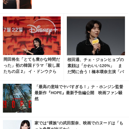
岡田将生「とても豊かな時間だ
桜田通、チェ・ジョンヒョプの
った」初の韓国ドラマ「殺し屋
素顔は「かわいい120%」 ま
たちの店 2」 イ・ドンウクら
だ間に合う！橋本環奈主演「バ
と撮影秘話明かす 13枚目の写
カンスの法則」1話～3話まと
真・画像 | cinemacafe.net
め
「最高の意味でヤバすぎる！」ナ・ホンジン監督
最新作『HOPE』最新予告編公開 映画ファン騒
然
家では”裸族”の武田梨奈、映画でのヌードは「も
っと色気が出てから…」