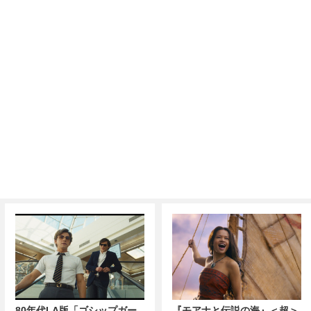
80年代LA版「ゴシップガー
『モアナと伝説の海』＜超＞