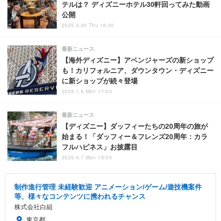
テルは？ ディズニーホテル30軒回ってみた動画
公開
2025.3.20 Thu 16:00
最新ニュース
【海外ディズニー】アベンジャーズの新ショップ
も！カリフォルニア、ダウンタウン・ディズニー
に新ショップが続々登場
2025.1.6 Mon 17:00
最新ニュース
【ディズニー】ダッフィーたちの20周年の旅が
始まる！「ダッフィー＆フレンズ20周年：カラ
フルハピネス」お披露目
2025.4.7 Mon 19:00
制作進行管理 未経験歓迎 アニメーション/ゲーム/遊技機案件
等、様々なコンテンツに携われるチャンス
株式会社白組
東京都