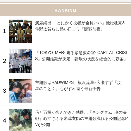
RANKING
満席続出!「とにかく役者が全員いい」池松壮亮&
仲野太賀らに熱い口コミ『開戦前夜』
『TOKYO MER~走る緊急救命室~CAPITAL CRISI
S』公開延期が決定「諸般の状況を総合的に勘案」
主題歌はRADWIMPS、横浜流星×広瀬すず『汝、
星のごとく』心がすれ違う最新予告
信と万極が歩んできた軌跡...『キングダム 魂の決
戦』心揺さぶる米津玄師の主題歌流れる公開記念P
Vが公開