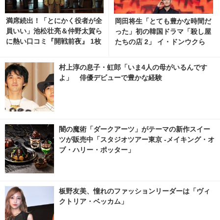
満席続出！「とにかく役者が全
岡田将生「とても豊かな時間だ
員いい」池松壮亮＆仲野太賀ら
った」初の韓国ドラマ「殺し屋
に熱い口コミ『開戦前夜』 1枚
たちの店 2」 イ・ドンウクら
目の写真・画像 | cinemacafe.
と撮影秘話明かす 14枚目の写
net
真・画像 | cinemacafe.net
村上淳の息子・虹郎「いま4人の母がいるんです
よ」 俳優デビューで豊かな経験
闇の魔術「ダークアーツ」がテーマの新作スイー
ツが販売中「スタジオツアー東京 -メイキング・オ
ブ・ハリー・ポッター」
板野友美、憧れのファッションリーダーは「ヴィ
クトリア・ベッカム」