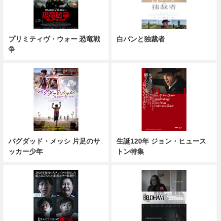
プリミティヴ・ウォー 恐竜戦
白パンと独裁者
争
バグダッド・メッシ 片足のサ
生誕120年 ジョン・ヒュース
ッカー少年
トン特集