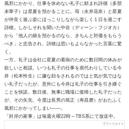
風邪にかかり、仕事を休めない礼子に頼まれ詩穂（多部
未華子）は星夏を預かることに。苺（永井花奈）と星夏
が仲良く遊ぶ姿にほっこりしながら楽しく１日を過ごす
詩穂。しかしそれを聞いた中谷（ディーン・フジオカ）
から「他人の娘を預かるのなら、きちんと対価をもらう
べき」と忠告され、詩穂は思いもよらなかった言葉に驚
く。
一方、礼子は会社に星夏の看病のために数日間の休みが
欲しいと相談。いつも礼子の仕事を肩代わりしている今
井（松本怜生）に嫌な顔をされるのではと気が気ではな
い礼子だったが、意外にも今井は礼子の仕事を引き継ぐ
ことを快諾。数日後、無事に職場に復帰した礼子だった
が、その矢先、今度は長男の篤正（寿昌磨）がおたふく
風邪にかかってしまい――。
「対岸の家事」は毎週火曜22時～TBS系にて放送中。