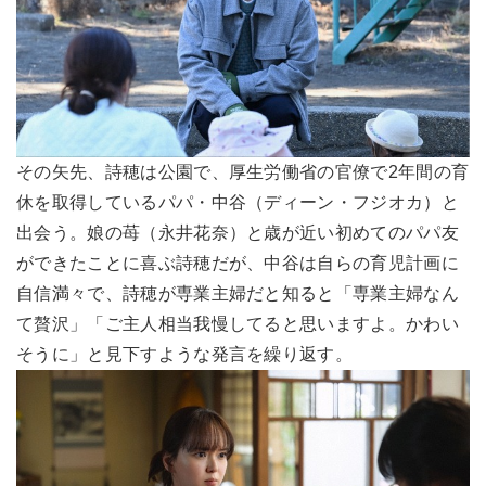
その矢先、詩穂は公園で、厚生労働省の官僚で2年間の育
休を取得しているパパ・中谷（ディーン・フジオカ）と
出会う。娘の苺（永井花奈）と歳が近い初めてのパパ友
ができたことに喜ぶ詩穂だが、中谷は自らの育児計画に
自信満々で、詩穂が専業主婦だと知ると「専業主婦なん
て贅沢」「ご主人相当我慢してると思いますよ。かわい
そうに」と見下すような発言を繰り返す。