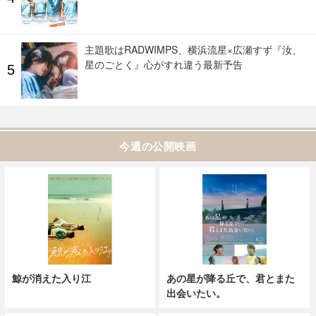
主題歌はRADWIMPS、横浜流星×広瀬すず『汝、
星のごとく』心がすれ違う最新予告
今週の公開映画
鯨が消えた入り江
あの星が降る丘で、君とまた
出会いたい。