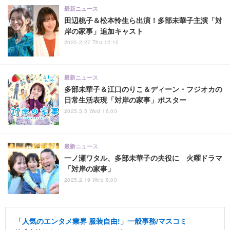
最新ニュース
田辺桃子＆松本怜生ら出演！多部未華子主演「対
岸の家事」追加キャスト
2025.2.27 Thu 12:15
最新ニュース
多部未華子＆江口のりこ＆ディーン・フジオカの
日常生活表現「対岸の家事」ポスター
2025.3.5 Wed 16:00
最新ニュース
一ノ瀬ワタル、多部未華子の夫役に 火曜ドラマ
「対岸の家事」
2025.2.19 Wed 6:00
「人気のエンタメ業界 服装自由!」一般事務/マスコミ