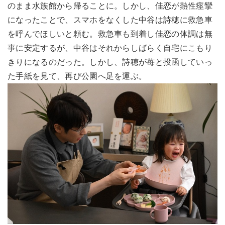
のまま水族館から帰ることに。しかし、佳恋が熱性痙攣
になったことで、スマホをなくした中谷は詩穂に救急車
を呼んでほしいと頼む。救急車も到着し佳恋の体調は無
事に安定するが、中谷はそれからしばらく自宅にこもり
きりになるのだった。しかし、詩穂が苺と投函していっ
た手紙を見て、再び公園へ足を運ぶ。