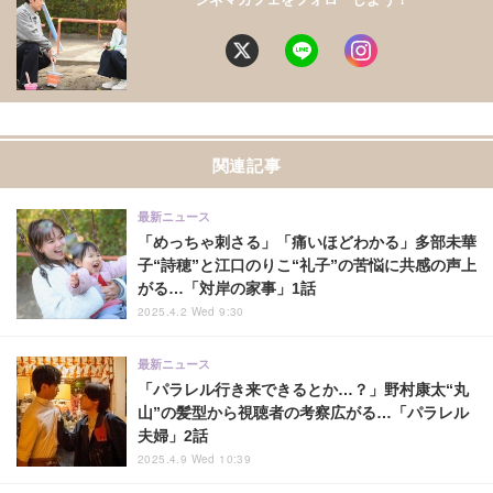
関連記事
最新ニュース
「めっちゃ刺さる」「痛いほどわかる」多部未華
子“詩穂”と江口のりこ“礼子”の苦悩に共感の声上
がる…「対岸の家事」1話
2025.4.2 Wed 9:30
最新ニュース
「パラレル行き来できるとか…？」野村康太“丸
山”の髪型から視聴者の考察広がる…「パラレル
夫婦」2話
2025.4.9 Wed 10:39