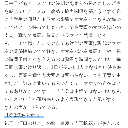
日中子どもと二人だけの時間のあまりの長さにしんどさ
を感じていた二人が、改めて協力関係を築こうとする姿
に「学生の頃見たドラマの影響でママ友ってなんか怖い
ってイメージ持ってしまった。でも実際のママ友は心の
支え、戦友で最高。昔見たドラマと全然違うじゃ
ん！！！て思った。その点でも対岸の家事は現代のママ
友の関係性描いてて好き。ママ友パパ友最高！」や「長
い時間子供と向き合えるのは贅沢な時間なんだけど、毎
日同じ事の繰り返し。1日が長いし1人になりたい時もあ
るし。専業主婦でも大変さは変わらない。今も子育て中
だけど、誰かに聞いてもらいたくて、ママ友の存在はと
てもありがたいです」、「自分は主婦ではないけどなん
か辛さというか孤独感とかよく表現できてた気がする」
などの声が上がっている。
【第3話あらすじ】
礼子（江口のりこ）の娘・星夏（吉玉帆花）がおたふく