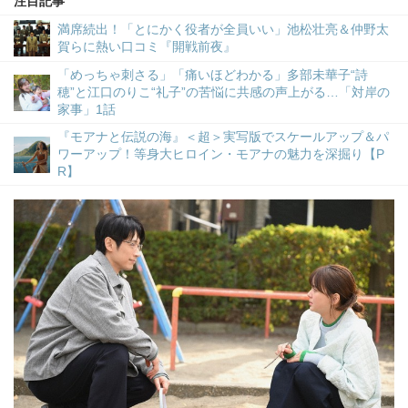
注目記事
満席続出！「とにかく役者が全員いい」池松壮亮＆仲野太
賀らに熱い口コミ『開戦前夜』
「めっちゃ刺さる」「痛いほどわかる」多部未華子“詩
穂”と江口のりこ“礼子”の苦悩に共感の声上がる…「対岸の
家事」1話
『モアナと伝説の海』＜超＞実写版でスケールアップ＆パ
ワーアップ！等身大ヒロイン・モアナの魅力を深掘り【P
R】