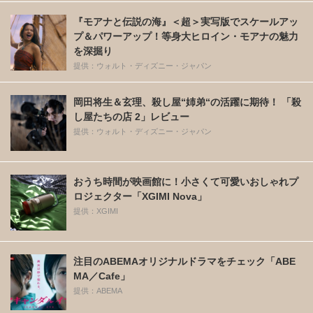
『モアナと伝説の海』＜超＞実写版でスケールアッ
プ＆パワーアップ！等身大ヒロイン・モアナの魅力
を深掘り
提供：ウォルト・ディズニー・ジャパン
岡田将生＆玄理、殺し屋“姉弟“の活躍に期待！ 「殺
し屋たちの店 2」レビュー
提供：ウォルト・ディズニー・ジャパン
おうち時間が映画館に！小さくて可愛いおしゃれプ
ロジェクター「XGIMI Nova」
提供：XGIMI
注目のABEMAオリジナルドラマをチェック「ABE
MA／Cafe」
提供：ABEMA