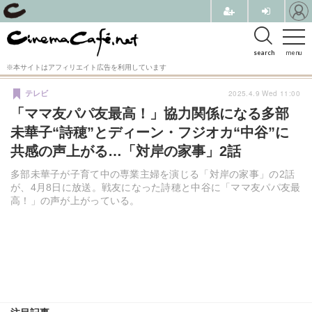
search
menu
※本サイトはアフィリエイト広告を利用しています
2025.4.9 Wed 11:00
テレビ
「ママ友パパ友最高！」協力関係になる多部
未華子“詩穂”とディーン・フジオカ“中谷”に
共感の声上がる…「対岸の家事」2話
多部未華子が子育て中の専業主婦を演じる「対岸の家事」の2話
が、4月8日に放送。戦友になった詩穂と中谷に「ママ友パパ友最
高！」の声が上がっている。