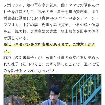
ノ瀬ワタル、娘の苺を永井花奈、働くママでお隣さんの
礼子を江口のりこ、礼子の夫・量平を川西賢志郎、厚生
労働省に勤務しており育休中のパパ・中谷をディーン・
フジオカ、中谷の妻・樹里を島袋寛子、中谷の娘・佳恋
を五十嵐美桜、専業主婦の先輩・坂上知美を田中美佐子
が演じている。
※以下ネタバレを含む表現があります。ご注意くださ
い。
詩穂（多部未華子）が、家事と仕事の両立に追い詰めら
れた礼子（江口のりこ）に寄り添ったことで、互いに悩
みを話せるママ友になった2人。