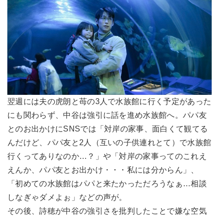
翌週には夫の虎朗と苺の3人で水族館に行く予定があった
にも関わらず、中谷は強引に話を進め水族館へ。パパ友
とのお出かけにSNSでは「対岸の家事、面白くて観てる
んだけど、パパ友と2人（互いの子供連れとて）で水族館
行くってありなのか…？」や「対岸の家事ってのこれえ
えんか、パパ友とお出かけ・・・私には分からん」、
「初めての水族館はパパと来たかっただろうなぁ…相談
しなぎゃダメよぉ」などの声が。
その後、詩穂が中谷の強引さを批判したことで嫌な空気