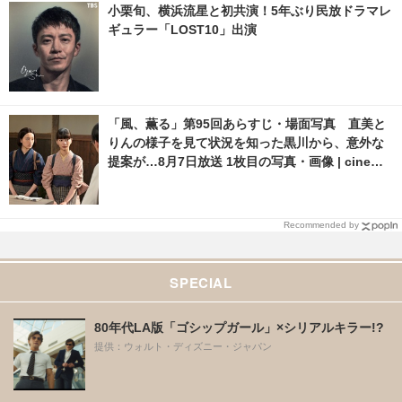
小栗旬、横浜流星と初共演！5年ぶり民放ドラマレ
ギュラー「LOST10」出演
「風、薫る」第95回あらすじ・場面写真 直美と
りんの様子を見て状況を知った黒川から、意外な
提案が…8月7日放送 1枚目の写真・画像 | cinema
cafe.net
Recommended by
SPECIAL
80年代LA版「ゴシップガール」×シリアルキラー!?
提供：ウォルト・ディズニー・ジャパン