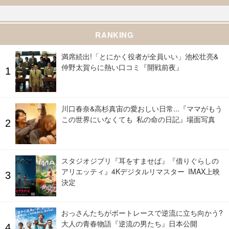
RANKING
満席続出!「とにかく役者が全員いい」池松壮亮&
仲野太賀らに熱い口コミ『開戦前夜』
川口春奈&高杉真宙の愛おしい日常...『ママがもう
この世界にいなくても 私の命の日記』場面写真
スタジオジブリ『耳をすませば』『借りぐらしの
アリエッティ』4Kデジタルリマスター IMAX上映
決定
おっさんたちがボートレースで逆流に立ち向かう?
大人の青春物語『逆流の男たち』日本公開