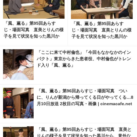
「風、薫る」第95回あらす
「風、薫る」第95回あらす
じ・場面写真 直美とりんの様
じ・場面写真 直美とりんの様
子を見て状況を知った黒川か
子を見て状況を知った黒川か
ら、意外な提案が…8月7日放
ら、意外な提案が…8月7日放
送 4枚目の写真・画像 | cinem
送 9枚目の写真・画像 | cinem
「ここに来て中村倫也」「今回もなかなかのイン
acafe.net
acafe.net
パクト」東京からきた患者役、中村倫也がトレン
ド入り「風、薫る」
「風、薫る」第96回あらすじ・場面写真 つい
に、りんが新潟から帰ってくる日がやってくる…8
月10日放送 2枚目の写真・画像 | cinemacafe.net
「風、薫る」第95回あらすじ・場面写真 直美と
りんの様子を見て状況を知った黒川から、意外な