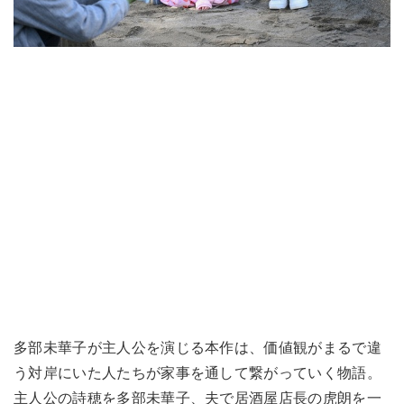
多部未華子が主人公を演じる本作は、価値観がまるで違
う対岸にいた人たちが家事を通して繋がっていく物語。
主人公の詩穂を多部未華子、夫で居酒屋店長の虎朗を一