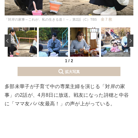
全 7 枚
「対岸の家事～これが、私の生きる道！～」第2話（C）TBS
‹
1
/
2
拡大写真
多部未華子が子育て中の専業主婦を演じる「対岸の家
事」の2話が、4月8日に放送。戦友になった詩穂と中谷
に「ママ友パパ友最高！」の声が上がっている。