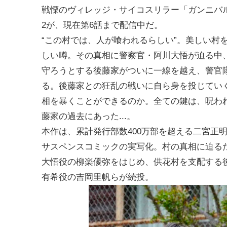
戦慄のヴィレッジ・サイコスリラー「ガンニバ
2が、現在第6話まで配信中だ。
“この村では、人が喰われるらしい”。美しい村
しい噂。その真相に警察官・阿川大悟が迫る中
守ろうとする後藤家がついに一線を越え、警官
る。後藤家との狂乱の戦いに自ら身を投じてい
相を暴くことができるのか。全ての鍵は、呪わ
藤家の過去にあった...。
本作は、累計発行部数400万部を超える二宮正
サスペンスコミックの実写化。村の真相に迫る
大悟役の柳楽優弥をはじめ、供花村を支配する
有希役の吉岡里帆らが続投。