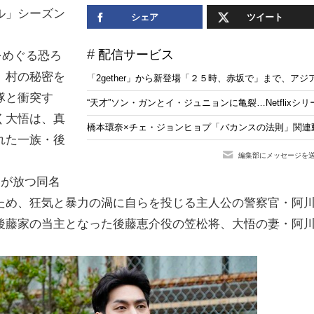
ル」シーズン
シェア
ツイート
配信サービス
をめぐる恐ろ
、村の秘密を
「2gether」から新登場「２５時、赤坂で」まで、アジ
隊と衝突す
“天才”ソン・ガンとイ・ジュニョンに亀裂…Netflix
く大悟は、真
橋本環奈×チェ・ジョンヒョプ「バカンスの法則」関連動画の
れた一族・後
編集部にメッセージを
明が放つ同名
ため、狂気と暴力の渦に自らを投じる主人公の警察官・阿
後藤家の当主となった後藤恵介役の笠松将、大悟の妻・阿