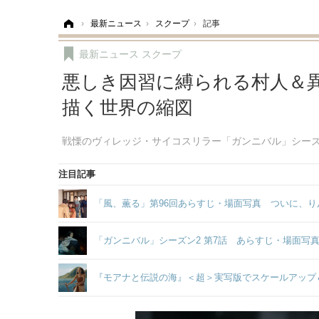
ホーム
›
最新ニュース
›
スクープ
›
記事
最新ニュース
スクープ
悪しき因習に縛られる村人＆
描く世界の縮図
戦慄のヴィレッジ・サイコスリラー「ガンニバル」シーズ
注目記事
「風、薫る」第96回あらすじ・場面写真 ついに、り
「ガンニバル」シーズン2 第7話 あらすじ・場面写
『モアナと伝説の海』＜超＞実写版でスケールアップ