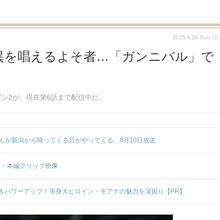
2025.4.20 Sun 12
異を唱えるよそ者…「ガンニバル」で
ン2が、現在第6話まで配信中だ。
んが新潟から帰ってくる日がやってくる…8月10日放送
真・本編クリップ映像
＆パワーアップ！等身大ヒロイン・モアナの魅力を深掘り【PR】