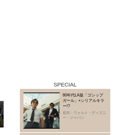
SPECIAL
80年代LA版「ゴシップ
ガール」×シリアルキラ
ー!?
提供：ウォルト・ディズニ
ー・ジャパン