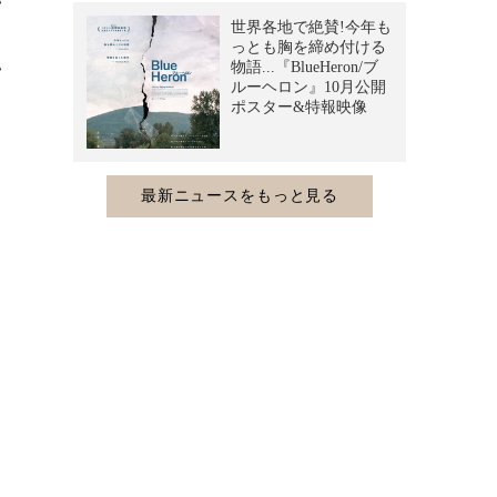
い
っ
い