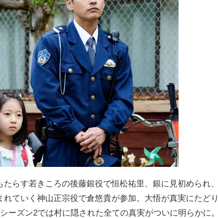
もたらす若きころの後藤銀役で恒松祐里、銀に見初められ
まれていく神山正宗役で倉悠貴が参加。大悟が真実にたど
、シーズン2では村に隠された全ての真実がついに明らかに