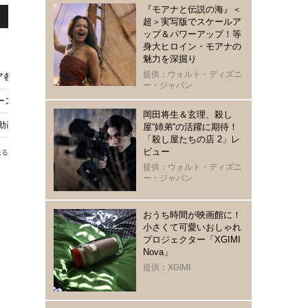
『モアナと伝説の海』＜
超＞実写版でスケールア
ップ＆パワーアップ！等
身大ヒロイン・モアナの
魅力を深掘り
提供：ウォルト・ディズニ
ア各国のBLドラマが8月7日よりABEMAで無料配信
ー・ジャパン
シリーズ「フォーハンズ ～2人のソナタ～」ティザー解禁
岡田将生＆玄理、殺し
総再生数が2800万回突破 Netflixでも反響
屋“姉弟“の活躍に期待！
「殺し屋たちの店 2」レ
ビュー
送る
提供：ウォルト・ディズニ
ー・ジャパン
川
おうち時間が映画館に！
川
小さくて可愛いおしゃれ
プロジェクター「XGIMI
Nova」
提供：XGIMI