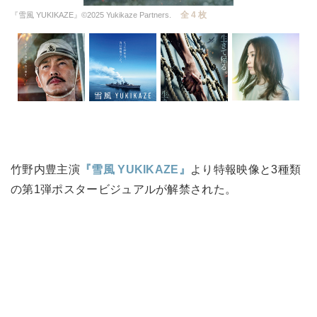
全 4 枚
『雪風 YUKIKAZE』©️2025 Yukikaze Partners.
竹野内豊主演
『雪風 YUKIKAZE』
より特報映像と3種類
の第1弾ポスタービジュアルが解禁された。