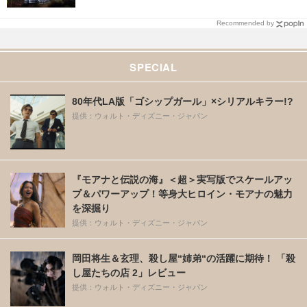
Recommended by
SPECIAL
80年代LA版「ゴシップガール」×シリアルキラー!?
提供：ウォルト・ディズニー・ジャパン
『モアナと伝説の海』＜超＞実写版でスケールアッ
プ＆パワーアップ！等身大ヒロイン・モアナの魅力
を深掘り
提供：ウォルト・ディズニー・ジャパン
岡田将生＆玄理、殺し屋“姉弟“の活躍に期待！ 「殺
し屋たちの店 2」レビュー
提供：ウォルト・ディズニー・ジャパン