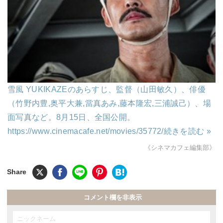
雪風 YUKIKAZEのあらすじ、監督（山田敏久）、俳優
（竹野内豊,奥平大兼,當真あみ,藤本隆宏,三浦誠己）、場
面写真など。8月15日、全国公開。
https://www.cinemacafe.net/movies/35772/
続きを読む »
《シネマカフェ編集部》
コメント欄を非表示