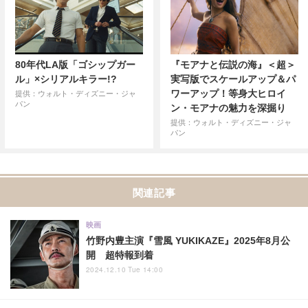
80年代LA版「ゴシップガー
『モアナと伝説の海』＜超＞
ル」×シリアルキラー!?
実写版でスケールアップ＆パ
ワーアップ！等身大ヒロイ
提供：ウォルト・ディズニー・ジャ
パン
ン・モアナの魅力を深掘り
提供：ウォルト・ディズニー・ジャ
パン
関連記事
映画
竹野内豊主演『雪風 YUKIKAZE』2025年8月公
開 超特報到着
2024.12.10 Tue 14:00