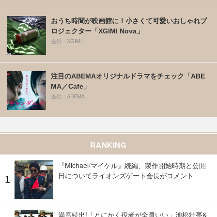
おうち時間が映画館に！小さくて可愛いおしゃれプ
ロジェクター「XGIMI Nova」
提供：XGIMI
注目のABEMAオリジナルドラマをチェック「ABE
MA／Cafe」
提供：ABEMA
RANKING
『Michael/マイケル』続編、製作開始時期と公開
日についてライオンズゲート会長がコメント
満席続出!「とにかく役者が全員いい」池松壮亮&