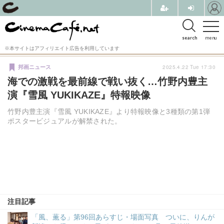
search
menu
※本サイトはアフィリエイト広告を利用しています
2025.4.22 Tue 17:30
邦画ニュース
海での激戦を最前線で戦い抜く…竹野内豊主
演『雪風 YUKIKAZE』特報映像
竹野内豊主演『雪風 YUKIKAZE』より特報映像と3種類の第1弾
ポスタービジュアルが解禁された。
注目記事
「風、薫る」第96回あらすじ・場面写真 ついに、りんが