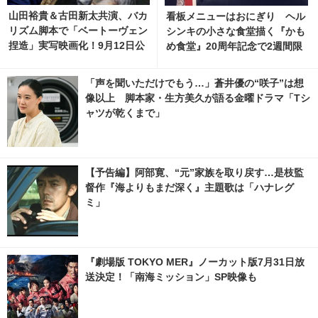
山田裕貴＆古田新太共演、バカ
看板メニューはおにぎり ヘル
リズム脚本で「ベートーヴェン
シンキの小さな食堂描く『かも
捏造」実写映画化！9月12日公
め食堂』20周年記念で2週間限
開
定上映 1枚目の写真・画像 | ci
nemacafe.net
「声を聞いただけでもう…」蒼井優の“咲子”は想
像以上 脚本家・生方美久が語る金曜ドラマ「Tシ
ャツが乾くまで」
【予告編】阿部寛、“元”家族を取り戻す…是枝監
督作『海よりもまだ深く』主題歌は「ハナレグ
ミ」
『劇場版 TOKYO MER』ノーカット版7月31日放
送決定！「南海ミッション」SP映像も