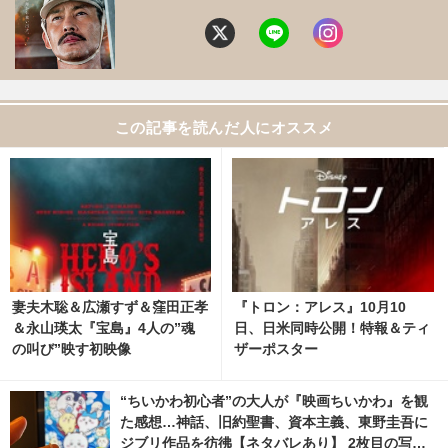
この記事を読んだ人にオススメ
妻夫木聡＆広瀬すず＆窪田正孝
『トロン：アレス』10月10
＆永山瑛太『宝島』4人の”魂
日、日米同時公開！特報＆ティ
の叫び”映す初映像
ザーポスター
“ちいかわ初心者”の大人が『映画ちいかわ』を観
た感想…神話、旧約聖書、資本主義、東野圭吾に
ジブリ作品を彷彿【ネタバレあり】 2枚目の写