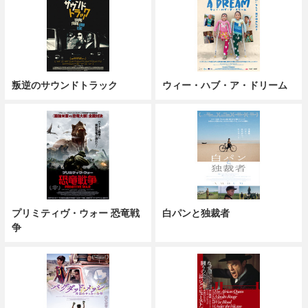
叛逆のサウンドトラック
ウィー・ハブ・ア・ドリーム
プリミティヴ・ウォー 恐竜戦
白パンと独裁者
争