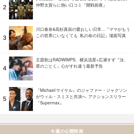
仲野太賀らに熱い口コミ『開戦前夜』
川口春奈&高杉真宙の愛おしい日常...『ママがもう
この世界にいなくても 私の命の日記』場面写真
主題歌はRADWIMPS、横浜流星×広瀬すず『汝、
星のごとく』心がすれ違う最新予告
『Michael/マイケル』のジャファー・ジャクソン
がウィル・スミスと共演へ アクションスリラー
『Supermax』
今週の公開映画