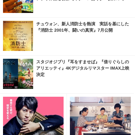
真・画像 | cinemacafe.net
チュウォン、新人消防士を熱演 実話を基にした
『消防士 2001年、闘いの真実』7月公開
スタジオジブリ『耳をすませば』『借りぐらしの
アリエッティ』4Kデジタルリマスター IMAX上映
決定