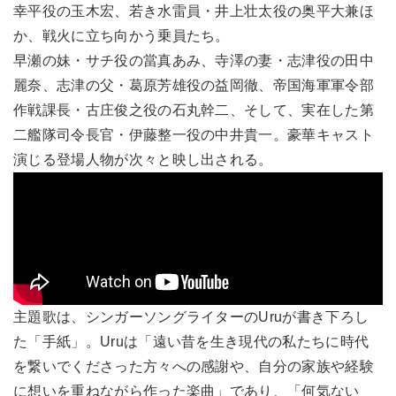
幸平役の玉木宏、若き水雷員・井上壮太役の奥平大兼ほ
か、戦火に立ち向かう乗員たち。
早瀬の妹・サチ役の當真あみ、寺澤の妻・志津役の田中
麗奈、志津の父・葛原芳雄役の益岡徹、帝国海軍軍令部
作戦課長・古庄俊之役の石丸幹二、そして、実在した第
二艦隊司令長官・伊藤整一役の中井貴一。豪華キャスト
演じる登場人物が次々と映し出される。
主題歌は、シンガーソングライターのUruが書き下ろし
た「手紙」。Uruは「遠い昔を生き現代の私たちに時代
を繋いでくださった方々への感謝や、自分の家族や経験
に想いを重ねながら作った楽曲」であり、「何気ない