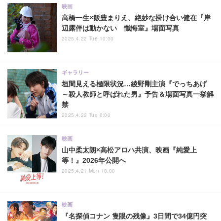
映画
高橋一生×飯豊まりえ、絶妙な掛け合い健在『岸
辺露伴は動かない 懺悔室』場面写真
2025.4.22 Tue 10:00
ギャラリー
垣間見える極限状況…綾野剛主演『でっちあげ
～殺人教師と呼ばれた男』予告＆場面写真一挙解
禁
2025.4.22 Tue 6:00
映画
山中柔太朗×高松アロハ共演、映画『純愛上
等！』2026年公開へ
2025.4.21 Mon 18:00
映画
『名探偵コナン 隻眼の残像』3日間で34億円突