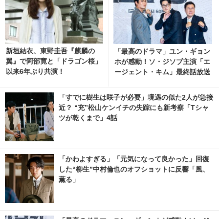
新垣結衣、東野圭吾『麒麟の
「最高のドラマ」ユン・ギョン
翼』で阿部寛と「ドラゴン桜」
ホが感動！ソ・ジソブ主演「エ
以来6年ぶり共演！
ージェント・キム」最終話放送
記念パーティーの裏側の映像解
禁 1枚目の写真・画像 | cinem
「すでに樹生は咲子が必要」境遇の似た2人が急接
acafe.net
近？ “充”松山ケンイチの失踪にも新考察「Tシャ
ツが乾くまで」4話
「かわよすぎる」「元気になって良かった」回復
した“柳生”中村倫也のオフショットに反響「風、
薫る」