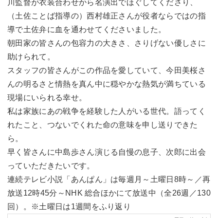
川監督が衣装合わせから名演出でほぐしてくださり、
（土佐ことば指導の）西村雄正さんが役者ならではの指
導で土佐弁に血を通わせてくださいました。
朝田家の皆さんの包容力の大きさ、さりげない優しさに
助けられて。
スタッフの皆さんがこの作品を愛していて、今田美桜さ
んの明るさと情熱を真ん中に穏やかな熱気が満ちている
現場にいられる幸せ。
私は家族にあの戦争を経験した人がいる世代。語ってく
れたこと、つないでくれた命の意味を申し送りできた
ら。
早く皆さんに中島歩さん演じる自慢の息子、次郎に出会
っていただきたいです。
連続テレビ小説「あんぱん」は毎週月～土曜日8時～／再
放送12時45分～NHK 総合ほかにて放送中（全26週／130
回）。※土曜日は1週間をふり返り