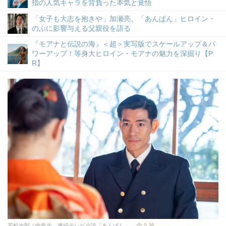
指の人気キャラを背負った本気と覚悟
「女子も大志を抱きや」加瀬亮、「あんぱん」ヒロイン・
のぶに影響与える父親役を語る
『モアナと伝説の海』＜超＞実写版でスケールアップ＆パ
ワーアップ！等身大ヒロイン・モアナの魅力を深掘り【P
R】
全 5 枚
若松次郎／中島歩 連続テレビ小説「あんぱん」