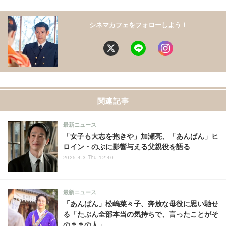
シネマカフェをフォローしよう！
関連記事
最新ニュース
「女子も大志を抱きや」加瀬亮、「あんぱん」ヒ
ロイン・のぶに影響与える父親役を語る
2025.4.3 Thu 12:40
最新ニュース
「あんぱん」松嶋菜々子、奔放な母役に思い馳せ
る「たぶん全部本当の気持ちで、言ったことがそ
のままの人」