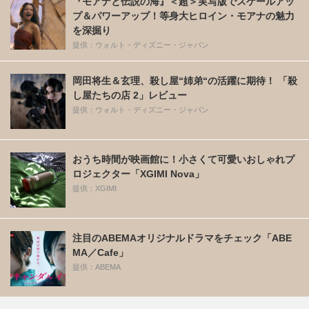
『モアナと伝説の海』＜超＞実写版でスケールアッ
プ＆パワーアップ！等身大ヒロイン・モアナの魅力
を深掘り
提供：ウォルト・ディズニー・ジャパン
岡田将生＆玄理、殺し屋“姉弟“の活躍に期待！ 「殺
し屋たちの店 2」レビュー
提供：ウォルト・ディズニー・ジャパン
おうち時間が映画館に！小さくて可愛いおしゃれプ
ロジェクター「XGIMI Nova」
提供：XGIMI
注目のABEMAオリジナルドラマをチェック「ABE
MA／Cafe」
提供：ABEMA