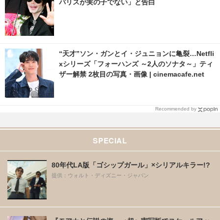
パリスが実の子でない」と告白
“天才”ソン・ガンとイ・ジュニョンに亀裂…Netfli
xシリーズ「フォーハンズ ～2人のソナタ～」ティ
ザー解禁 2枚目の写真・画像 | cinemacafe.net
Recommended by
SPECIAL
80年代LA版「ゴシップガール」×シリアルキラー!?
提供：ウォルト・ディズニー・ジャパン