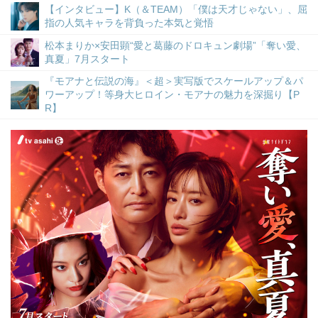
【インタビュー】K（＆TEAM）「僕は天才じゃない」、屈
指の人気キャラを背負った本気と覚悟
松本まりか×安田顕“愛と葛藤のドロキュン劇場”「奪い愛、
真夏」7月スタート
『モアナと伝説の海』＜超＞実写版でスケールアップ＆パ
ワーアップ！等身大ヒロイン・モアナの魅力を深掘り【P
R】