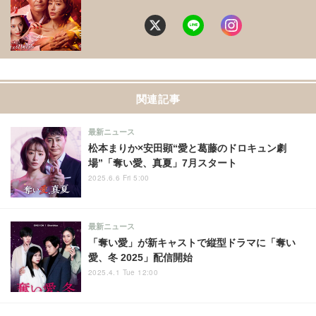
関連記事
最新ニュース
松本まりか×安田顕“愛と葛藤のドロキュン劇
場”「奪い愛、真夏」7月スタート
2025.6.6 Fri 5:00
最新ニュース
「奪い愛」が新キャストで縦型ドラマに「奪い
愛、冬 2025」配信開始
2025.4.1 Tue 12:00