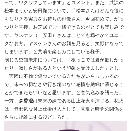
って、ワクワクしています」とコメント。また、共演の
松本まりかと安田顕について、「松本さんはどんな役に
もなりきる実力をお持ちの俳優さん。今回初めて、がっ
つりと直接、お芝居でご一緒できるのがとても楽しみで
す。ヤスケン（＝安田）さんは、とても穏やかでユニー
クなお方。ヤスケンさんのお顔を見ると、笑顔になって
しまいます」と共演を楽しみにしている様子。
演じる空知未来については、「根っこでは愛が欲しかっ
たり、寂しさがある人という印象を受けました」とし、
「実際に不倫で傷ついている方たちがいらっしゃるの
で、未来の切なさや行き場のない感情を繊細に演じるこ
とができたらいいなと思います」と意気込みを語った。
一方、
森香澄
は未来の妹である山上花火を演じる。花火
は、無邪気な炎上仕掛け人として、真夏と時夢の関係を
さらに複雑にする役どころだ。