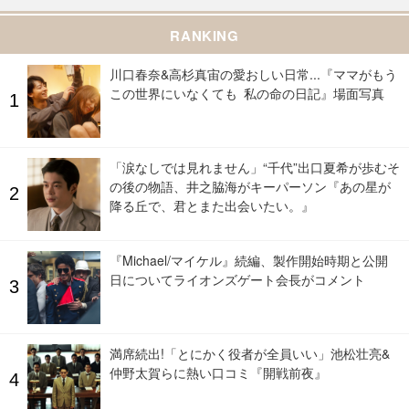
RANKING
川口春奈&高杉真宙の愛おしい日常...『ママがもう
この世界にいなくても 私の命の日記』場面写真
「涙なしでは見れません」“千代”出口夏希が歩むそ
の後の物語、井之脇海がキーパーソン『あの星が
降る丘で、君とまた出会いたい。』
『Michael/マイケル』続編、製作開始時期と公開
日についてライオンズゲート会長がコメント
満席続出!「とにかく役者が全員いい」池松壮亮&
仲野太賀らに熱い口コミ『開戦前夜』