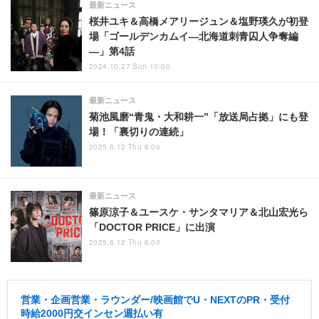
最新ニュース
桜井ユキ＆高橋メアリージュン＆塩野瑛久が初登
場「ゴールデンカムイ―北海道刺青囚人争奪編
―」第4話
2024.10.27 Sun 10:00
最新ニュース
菊池風磨“青鬼・大和耕一”「放送局占拠」にも登
場！「裏切りの連続」
2025.6.12 Thu 6:00
最新ニュース
篠原涼子＆ユースケ・サンタマリア＆北山宏光ら
「DOCTOR PRICE」に出演
2025.6.12 Thu 6:00
営業・企画営業・ラウンダー/映画館でU・NEXTのPR・受付
時給2000円交インセン週払い有