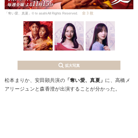
全 3 枚
「奪い愛、真夏」© tv asahi All Rights Reserved.
拡大写真
松本まりか、安田顕共演の
「奪い愛、真夏」
に、高橋メ
アリージュンと森香澄が出演することが分かった。