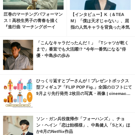
圧巻のマーチングパフォーマン
【インタビュー】K（＆TEA
ス！高校生男子の青春を描く
M）「僕は天才じゃない」、屈
『進行曲 マーチングボーイ
指の人気キャラを背負った本気
ズ』日本版予告編
と覚悟 5枚目の写真・画像 | ci
nemacafe.net
「こんなキャラだったんだ！」 「Tシャツが乾く
まで」番宣でも大活躍!? “今年一番気になる”俳
優・中島歩の歩み
ひっくり返すとプーさんが！プレゼントボックス
型フィギュア「FLIP POP Fig.」全国のロフトにて
9月より先行発売 2枚目の写真・画像 | cinemacaf
e.net
ソン・ガン兵役復帰作「フォーハンズ」、チョ
ン・ヘイン「恋は飴模様」、中島健人「SとX」ほ
か8月のNetflix作品