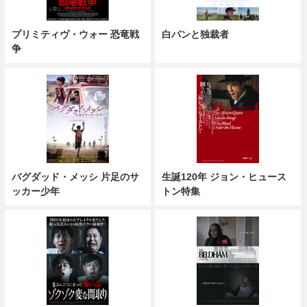
プリミティヴ・ウォー 恐竜戦
白パンと独裁者
争
バグダッド・メッシ 片足のサ
生誕120年 ジョン・ヒュース
ッカー少年
トン特集