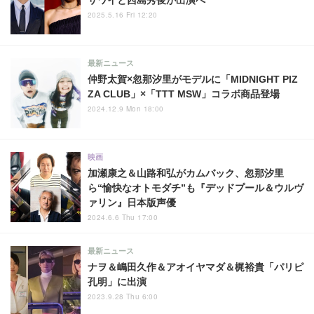
2025.5.16 Fri 12:20
最新ニュース
仲野太賀×忽那汐里がモデルに「MIDNIGHT PIZ
ZA CLUB」×「TTT MSW」コラボ商品登場
2024.12.9 Mon 18:00
映画
加瀬康之＆山路和弘がカムバック、忽那汐里
ら“愉快なオトモダチ”も『デッドプール＆ウルヴ
ァリン』日本版声優
2024.6.6 Thu 17:00
最新ニュース
ナヲ＆嶋田久作＆アオイヤマダ＆梶裕貴「パリピ
孔明」に出演
2023.9.28 Thu 6:00