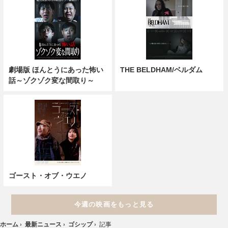
劇場版 ほんとうにあった怖い
THE BELDHAM/ベルダム
話～ゾクゾク変な間取り～
ゴースト・オブ・ウエノ
今週の映画をもっと見る
ホーム
›
最新ニュース
›
ゴシップ
›
記事