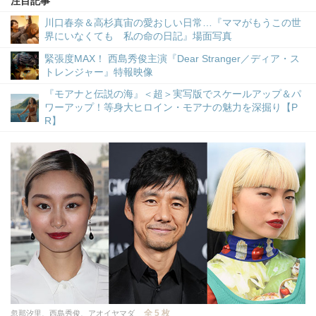
注目記事
川口春奈＆高杉真宙の愛おしい日常…『ママがもうこの世
界にいなくても 私の命の日記』場面写真
緊張度MAX！ 西島秀俊主演『Dear Stranger／ディア・ス
トレンジャー』特報映像
『モアナと伝説の海』＜超＞実写版でスケールアップ＆パ
ワーアップ！等身大ヒロイン・モアナの魅力を深掘り【P
R】
全 5 枚
忽那汐里、西島秀俊、アオイヤマダ