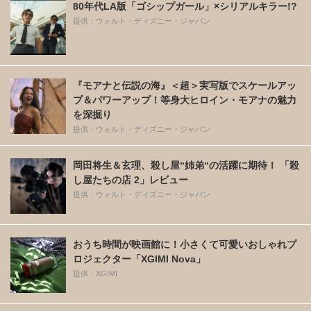
80年代LA版「ゴシップガール」×シリアルキラー!?
提供：ウォルト・ディズニー・ジャパン
『モアナと伝説の海』＜超＞実写版でスケールアッ
プ＆パワーアップ！等身大ヒロイン・モアナの魅力
を深掘り
提供：ウォルト・ディズニー・ジャパン
岡田将生＆玄理、殺し屋“姉弟“の活躍に期待！ 「殺
し屋たちの店 2」レビュー
提供：ウォルト・ディズニー・ジャパン
おうち時間が映画館に！小さくて可愛いおしゃれプ
ロジェクター「XGIMI Nova」
提供：XGIMI