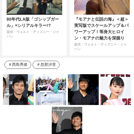
80年代LA版「ゴシップガー
『モアナと伝説の海』＜超＞
ル」×シリアルキラー!?
実写版でスケールアップ＆パ
ワーアップ！等身大ヒロイ
提供：ウォルト・ディズニー・ジャ
パン
ン・モアナの魅力を深掘り
提供：ウォルト・ディズニー・ジャ
パン
西島秀俊
忽那汐里