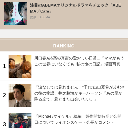
注目のABEMAオリジナルドラマをチェック「ABE
MA／Cafe」
提供：ABEMA
RANKING
川口春奈&高杉真宙の愛おしい日常...『ママがもう
この世界にいなくても 私の命の日記』場面写真
「涙なしでは見れません」“千代”出口夏希が歩むそ
の後の物語、井之脇海がキーパーソン『あの星が
降る丘で、君とまた出会いたい。』
『Michael/マイケル』続編、製作開始時期と公開
日についてライオンズゲート会長がコメント