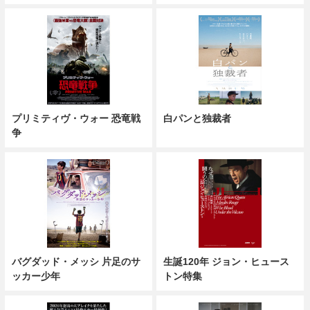
プリミティヴ・ウォー 恐竜戦
白パンと独裁者
争
バグダッド・メッシ 片足のサ
生誕120年 ジョン・ヒュース
ッカー少年
トン特集