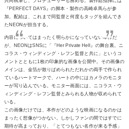
共同執筆し、プロデューサーも務める。製作総指揮には
『PERFECT DAYS』の脚本・製作の高崎卓馬らが参
加。配給は、これまで同監督と何度もタッグを組んでき
たNEONが担当する。
内容についてはまったく明らかになっていない本作だ
が、NEONはSNSに「『Her Private Hell』の舞台裏。ニ
コラス・ウィンディング・レフン監督と共に」というコ
メントとともに1枚の印象的な画像を公開中。その画像の
メインは、金箔が散りばめられただれかの両手で作られ
ているハートマークで、ハートの中にはカメラのモニタ
ーが写り込んでいる。モニター画面には、ニコラス・ウ
ィンディング・レフン監督とみられる人物が収められて
いる。
この画像だけでは、本作がどのような映画になるのかは
まったく想像がつかない。しかしファンの間ではすでに
期待が高まっており、「とてつもない名作が来る予感」