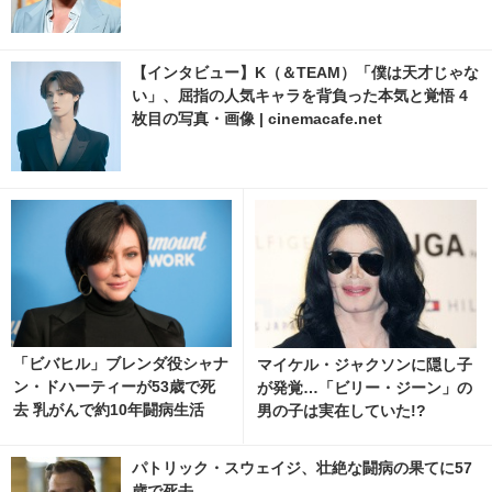
【インタビュー】K（＆TEAM）「僕は天才じゃな
い」、屈指の人気キャラを背負った本気と覚悟 4
枚目の写真・画像 | cinemacafe.net
「ビバヒル」ブレンダ役シャナ
マイケル・ジャクソンに隠し子
ン・ドハーティーが53歳で死
が発覚…「ビリー・ジーン」の
去 乳がんで約10年闘病生活
男の子は実在していた!?
パトリック・スウェイジ、壮絶な闘病の果てに57
歳で死去