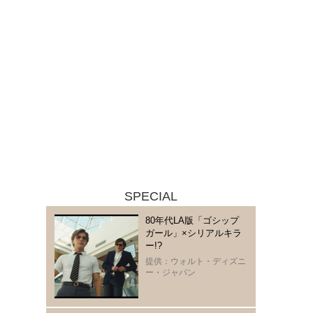
SPECIAL
80年代LA版「ゴシップ
ガール」×シリアルキラ
ー!?
提供：ウォルト・ディズニ
ー・ジャパン