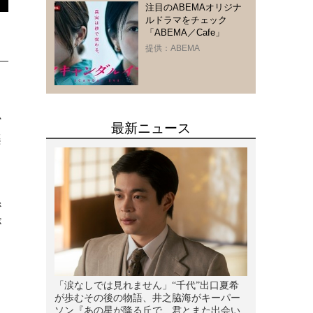
注目のABEMAオリジナ
ルドラマをチェック
「ABEMA／Cafe」
提供：ABEMA
か
楽
て
ま
係
が