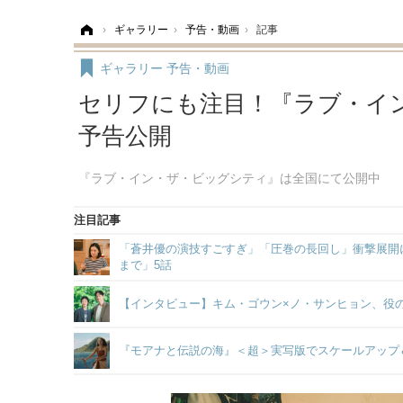
ホーム
›
ギャラリー
›
予告・動画
›
記事
ギャラリー
予告・動画
セリフにも注目！『ラブ・イ
予告公開
『ラブ・イン・ザ・ビッグシティ』は全国にて公開中
注目記事
「蒼井優の演技すごすぎ」「圧巻の長回し」衝撃展開に
まで」5話
【インタビュー】キム・ゴウン×ノ・サンヒョン、役
『モアナと伝説の海』＜超＞実写版でスケールアップ