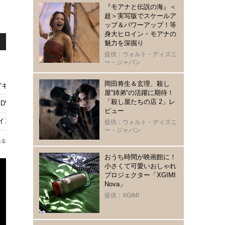
『モアナと伝説の海』＜
超＞実写版でスケールア
ップ＆パワーアップ！等
身大ヒロイン・モアナの
魅力を深掘り
提供：ウォルト・ディズニ
ー・ジャパン
岡田将生＆玄理、殺し
“キム・ゴウンと共演”はブレイクの実証
屋“姉弟“の活躍に期待！
「殺し屋たちの店 2」レ
VD-BOXリリース
ビュー
・イン・ザ・ビッグシティ』本編映像
提供：ウォルト・ディズニ
ー・ジャパン
送る
おうち時間が映画館に！
小さくて可愛いおしゃれ
プロジェクター「XGIMI
Nova」
提供：XGIMI