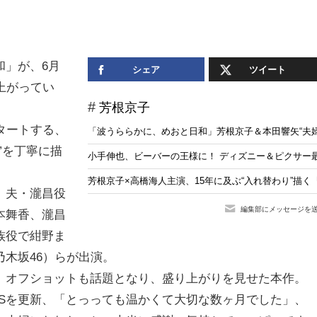
和」が、6月
シェア
ツイート
上がってい
芳根京子
タートする、
「波うららかに、めおと日和」芳根京子＆本田響矢“夫婦”
”を丁寧に描
小手伸也、ビーバーの王様に！ ディズニー＆ピクサー
芳根京子×高橋海人主演、15年に及ぶ“入れ替わり”描く『君
、夫・瀧昌役
編集部にメッセージを
本舞香、瀧昌
族役で紺野ま
木坂46）らが出演。
れ、オフショットも話題となり、盛り上がりを見せた本作。
NSを更新、「とっっても温かくて大切な数ヶ月でした」、