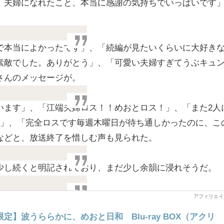
、夫婦になれたこと、本当に感謝の気持ちでいっぱいです
で本当によかったです」、「続編が見たいくらいに大好き
素敵でした。ありがとう」、「可愛い夫婦すぎてうぶキュ
さんのメッセージが。
います」、「江端夫婦ロス！！めおとロス！」、「また2人
い」、「完全ロスです毎週木曜日が待ち通しかったのに、こ
などと、放送終了を惜しむ声も見られた。
だ少し続くと明記されており、まだ少し余韻に浸れそうだ。
.jp限定】波うららかに、めおと日和 Blu-ray BOX（アクリ