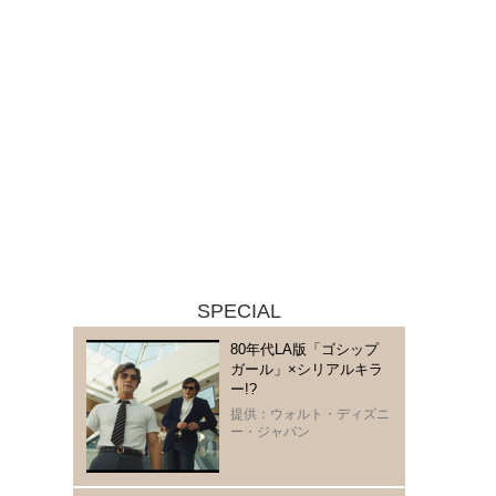
SPECIAL
80年代LA版「ゴシップ
ガール」×シリアルキラ
ー!?
提供：ウォルト・ディズニ
ー・ジャパン