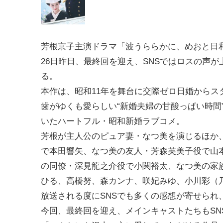
芳根京子主演ドラマ「波うららかに、めおと日
26日昨日、最終回を迎え、SNSではロスの声が
る。
本作は、昭和11年を舞台に交際ゼロ日婚からス
歯がゆくも愛らしい“新婚夫婦の甘酸っぱい時間
いたハートフル・昭和新婚ラブコメ。
芳根が主人公のピュア妻・なつ美を演じるほか
で本田響矢、なつ美の友人・芳森芙美子役で山
の同僚・深見龍之介役で小関裕太、なつ美の家
ひる、高橋努、森カンナ、咲妃みゆ、小川彩（乃
放送される度にSNSでも多くの感想が寄せら
今回、最終回を迎え、メインキャストたちもS