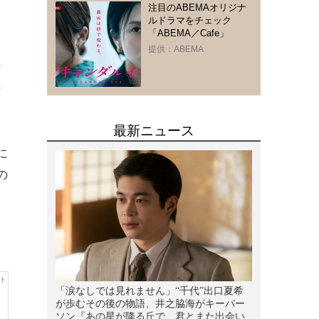
」
注目のABEMAオリジナ
ルドラマをチェック
「ABEMA／Cafe」
提供：ABEMA
な
ン
に
の