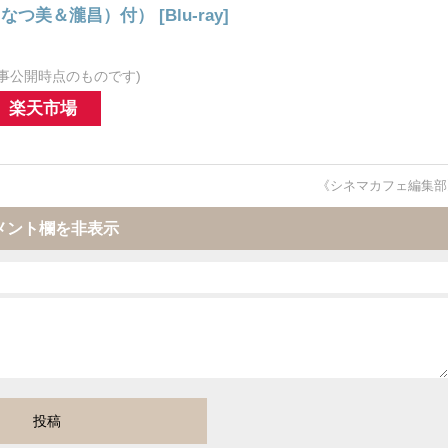
美＆瀧昌）付） [Blu-ray]
事公開時点のものです)
楽天市場
《シネマカフェ編集部
メント欄を非表示