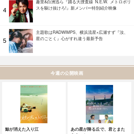
趣里&白洲迅ら『踊る大捜査線 N.E.W. メトロポリ
スを駆け抜けろ!』新メンバー特別紹介映像
主題歌はRADWIMPS、横浜流星×広瀬すず『汝、
星のごとく』心がすれ違う最新予告
今週の公開映画
鯨が消えた入り江
あの星が降る丘で、君とまた