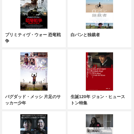
プリミティヴ・ウォー 恐竜戦
白パンと独裁者
争
バグダッド・メッシ 片足のサ
生誕120年 ジョン・ヒュース
ッカー少年
トン特集