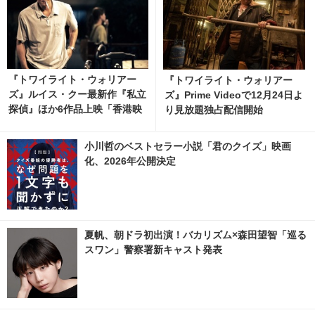
『トワイライト・ウォリアー
『トワイライト・ウォリアー
ズ』ルイス・クー最新作『私立
ズ』Prime Videoで12月24日よ
探偵』ほか6作品上映「香港映
り見放題独占配信開始
画祭2025 Making Waves」
予告編も
小川哲のベストセラー小説「君のクイズ」映画
化、2026年公開決定
夏帆、朝ドラ初出演！バカリズム×森田望智「巡る
スワン」警察署新キャスト発表