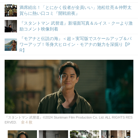
満席続出！「とにかく役者が全員いい」池松壮亮＆仲野太
賀らに熱い口コミ『開戦前夜』
『スタントマン 武替道』新場面写真＆ルイス・クーより激
励コメント映像到着
『モアナと伝説の海』＜超＞実写版でスケールアップ＆パ
ワーアップ！等身大ヒロイン・モアナの魅力を深掘り【P
R】
『スタントマン 武替道』©2024 Stuntman Film Production Co. Ltd. ALL RIGHTS RES
全 4 枚
ERVED.