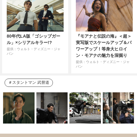
80年代LA版「ゴシップガー
『モアナと伝説の海』＜超＞
ル」×シリアルキラー!?
実写版でスケールアップ＆パ
ワーアップ！等身大ヒロイ
提供：ウォルト・ディズニー・ジャ
パン
ン・モアナの魅力を深掘り
提供：ウォルト・ディズニー・ジャ
パン
スタントマン 武替道