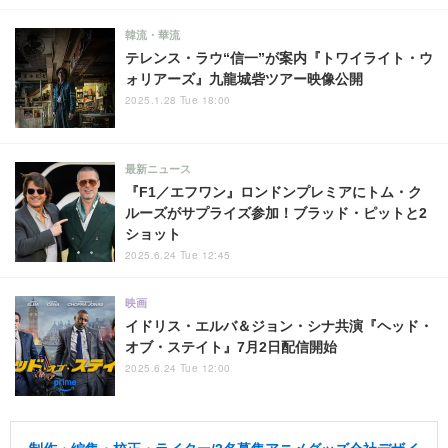
韓流・華流
テレンス・ラウ“信一”が案内『トワイライト・ウ
ォリアーズ』九龍城砦ツアー映像公開
2025.1.28 Tue 18:00
最新ニュース
『F1／エフワン』ロンドンプレミアにトム・ク
ルーズがサプライズ参加！ブラッド・ピットと2
ショット
2025.6.24 Tue 12:45
映画
イドリス・エルバ＆ジョン・シナ共演『ヘッド・
オブ・ステイト』7月2日配信開始
2025.6.24 Tue 12:00