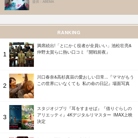
提供：ABEMA
RANKING
満席続出!「とにかく役者が全員いい」池松壮亮&
仲野太賀らに熱い口コミ『開戦前夜』
川口春奈&高杉真宙の愛おしい日常...『ママがもう
この世界にいなくても 私の命の日記』場面写真
スタジオジブリ『耳をすませば』『借りぐらしの
アリエッティ』4Kデジタルリマスター IMAX上映
決定