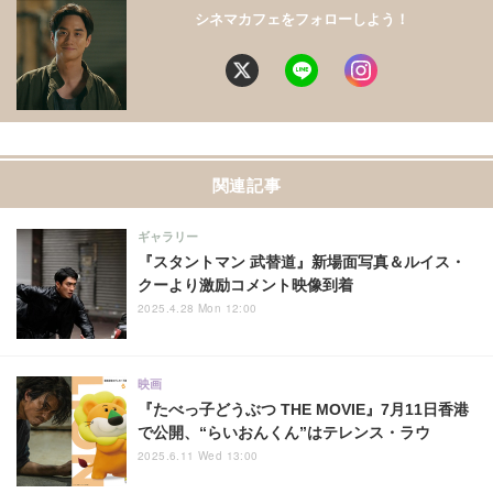
シネマカフェをフォローしよう！
関連記事
ギャラリー
『スタントマン 武替道』新場面写真＆ルイス・
クーより激励コメント映像到着
2025.4.28 Mon 12:00
映画
『たべっ子どうぶつ THE MOVIE』7月11日香港
で公開、“らいおんくん”はテレンス・ラウ
2025.6.11 Wed 13:00