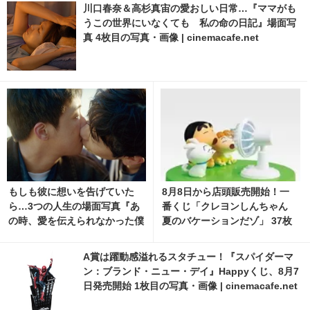
川口春奈＆高杉真宙の愛おしい日常…『ママがも
うこの世界にいなくても 私の命の日記』場面写
真 4枚目の写真・画像 | cinemacafe.net
もしも彼に想いを告げていた
8月8日から店頭販売開始！一
ら…3つの人生の場面写真『あ
番くじ「クレヨンしんちゃん
の時、愛を伝えられなかった僕
夏のバケーションだゾ」 37枚
の、３つの“もしも”の世界。』
目の写真・画像 | cinemacafe.
net
A賞は躍動感溢れるスタチュー！『スパイダーマ
ン：ブランド・ニュー・デイ』Happyくじ、8月7
日発売開始 1枚目の写真・画像 | cinemacafe.net