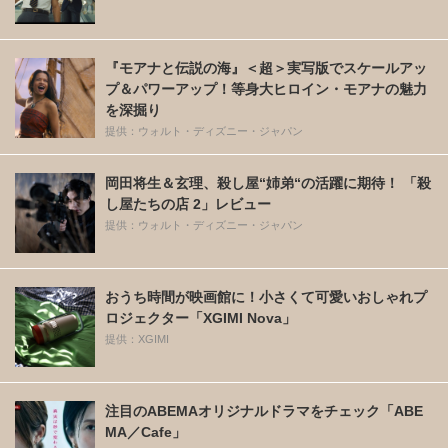
『モアナと伝説の海』＜超＞実写版でスケールアッ
プ＆パワーアップ！等身大ヒロイン・モアナの魅力
を深掘り
提供：ウォルト・ディズニー・ジャパン
岡田将生＆玄理、殺し屋“姉弟“の活躍に期待！ 「殺
し屋たちの店 2」レビュー
提供：ウォルト・ディズニー・ジャパン
おうち時間が映画館に！小さくて可愛いおしゃれプ
ロジェクター「XGIMI Nova」
提供：XGIMI
注目のABEMAオリジナルドラマをチェック「ABE
MA／Cafe」