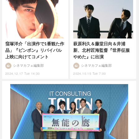
窪塚洋介「出演作で1番観た作
萩原利久＆藤堂日向＆井浦
品」『ピンポン』リバイバル
新、北村匠海監督『世界征服
上映に向けてコメント
やめた』に出演
シネマカフェ編集部
シネマカフェ編集部
2024.12.17 Tue 14:30
2024.10.15 Tue 7:00