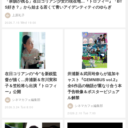
「余韻が残る」在日コリアン少女の現在地…『トロフィー』「BT
S好き？」から始まる若くて青いアイデンティティのゆらぎ
上原礼子
2026.7.15 Wed 19:00
在日コリアンの“今”を新鋭監
井浦新＆武田玲奈らが追加キ
督が描く…井浦新＆市川実和
ャスト『GEMNIBUS vol.2』
子＆笠松将ら出演『トロフィ
全6作品の物語が重なり合う本
ー』公開
予告映像＆ポスタービジュア
ル解禁
シネマカフェ編集部
シネマカフェ編集部
2026.3.24 Tue 8:00
2026.2.10 Tue 7:00