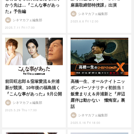
かう先は…『こんな事があっ
麻薬取締部特捜課」出演
た』予告編
シネマカフェ編集部
シネマカフェ編集部
2025.6.6 Fri 12:00
2025.7.11 Fri 17:00
前田旺志郎＆窪塚愛流＆井浦
高橋一生、オールナイトニッ
新が競演、10年後の福島描く
ポンパーソナリティ初担当！
『こんな事があった』9月公開
飯豊まりえ＆井浦新と『岸辺
露伴は動かない 懺悔室』裏
シネマカフェ編集部
話
2025.5.29 Thu 17:00
シネマカフェ編集部
2025.5.16 Fri 18:00