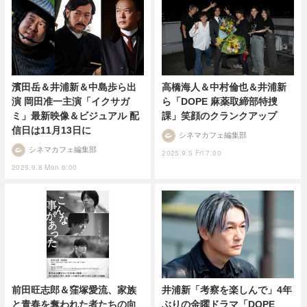
濱田岳＆井浦新＆中島歩ら出
高橋海人＆中村倫也＆井浦新
演 岡田准一主演「イクサガ
ら「DOPE 麻薬取締部特捜
ミ」最新映像＆ビジュアル 配
課」笑顔のクランクアップ
信日は11月13日に
シネマカフェ編集部
シネマカフェ編集部
2025.9.5 Fri 7:00
2025.9.8 Mon 6:00
前田旺志郎＆窪塚愛流、家族
井浦新「考察を楽しんで」4年
と青春を奪われた者たちの向
ぶりの金曜ドラマ「DOPE