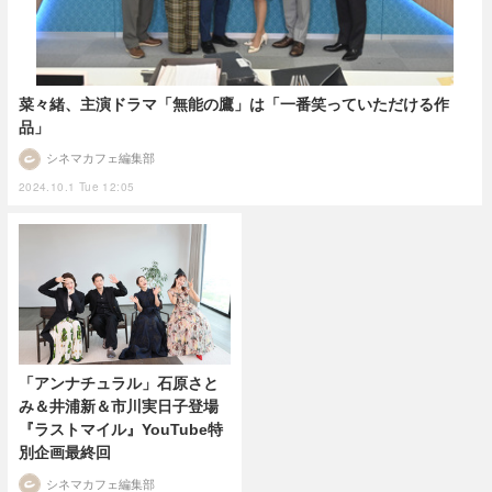
菜々緒、主演ドラマ「無能の鷹」は「一番笑っていただける作
品」
シネマカフェ編集部
2024.10.1 Tue 12:05
「アンナチュラル」石原さと
み＆井浦新＆市川実日子登場
『ラストマイル』YouTube特
別企画最終回
シネマカフェ編集部