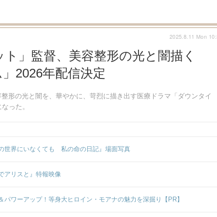
2025.8.11 Mon 10
ット」監督、美容整形の光と闇描く
ム」2026年配信決定
容整形の光と闇を、華やかに、苛烈に描き出す医療ドラマ「ダウンタイ
とになった。
の世界にいなくても 私の命の日記』場面写真
でアリスと』特報映像
＆パワーアップ！等身大ヒロイン・モアナの魅力を深掘り【PR】