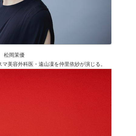
松岡茉優
スマ美容外科医・遠山凜を仲里依紗が演じる。