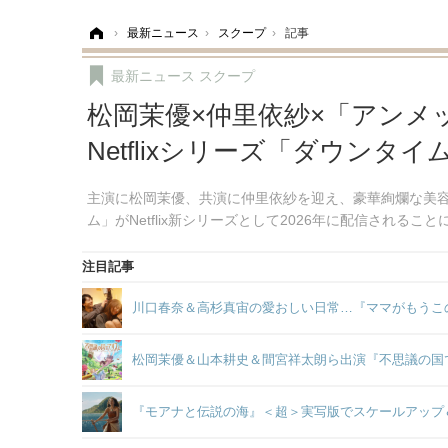
ホーム
›
最新ニュース
›
スクープ
›
記事
最新ニュース
スクープ
松岡茉優×仲里依紗×「アンメ
Netflixシリーズ「ダウンタイ
主演に松岡茉優、共演に仲里依紗を迎え、豪華絢爛な美
ム」がNetflix新シリーズとして2026年に配信されるこ
注目記事
川口春奈＆高杉真宙の愛おしい日常…『ママがもうこ
松岡茉優＆山本耕史＆間宮祥太朗ら出演『不思議の国
『モアナと伝説の海』＜超＞実写版でスケールアップ