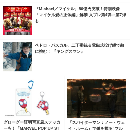
『Michael／マイケル』50億円突破！特別映像
「マイケル愛の正体編」解禁 入プレ第4弾～第7弾
も
ペドロ・パスカル、二丁拳銃＆電磁式投げ縄で敵
に挑む！ 『キングスマン』
グローグー証明写真風ステッカ
『スパイダーマン：ノー・ウェ
ーも！「MARVEL POP UP ST
イ・ホーム』で鍵を握る“マル