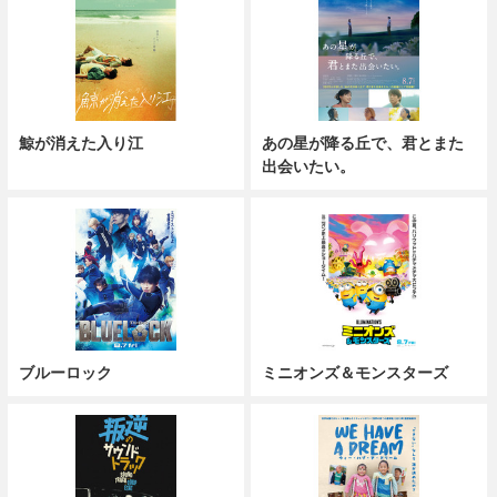
鯨が消えた入り江
あの星が降る丘で、君とまた
出会いたい。
ブルーロック
ミニオンズ＆モンスターズ