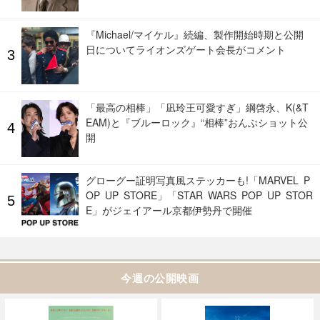
『Michael/マイケル』続編、製作開始時期と公開
日についてライオンズゲート会長がコメント
「最高の相棒」「凪玲王可愛すぎ」綱啓永、K(&T
EAM)と『ブルーロック』“相棒”おんぶショット公
開
グローグー証明写真風ステッカーも!「MARVEL P
OP UP STORE」「STAR WARS POP UP STOR
E」がジェイアール京都伊勢丹で開催
今週の公開映画