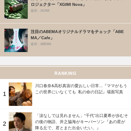
ロジェクター「XGIMI Nova」
提供：XGIMI
注目のABEMAオリジナルドラマをチェック「ABE
MA／Cafe」
提供：ABEMA
RANKING
川口春奈&高杉真宙の愛おしい日常...『ママがもう
この世界にいなくても 私の命の日記』場面写真
「涙なしでは見れません」“千代”出口夏希が歩むそ
の後の物語、井之脇海がキーパーソン『あの星が
降る丘で、君とまた出会いたい。』