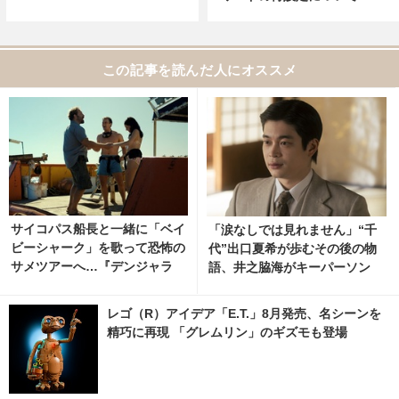
この記事を読んだ人にオススメ
サイコパス船長と一緒に「ベイ
「涙なしでは見れません」“千
ビーシャーク」を歌って恐怖の
代”出口夏希が歩むその後の物
サメツアーへ…『デンジャラ
語、井之脇海がキーパーソン
ス・アニマルズ 絶望海域』本
『あの星が降る丘で、君とまた
編映像
出会いたい。』
レゴ（R）アイデア「E.T.」8月発売、名シーンを
精巧に再現 「グレムリン」のギズモも登場