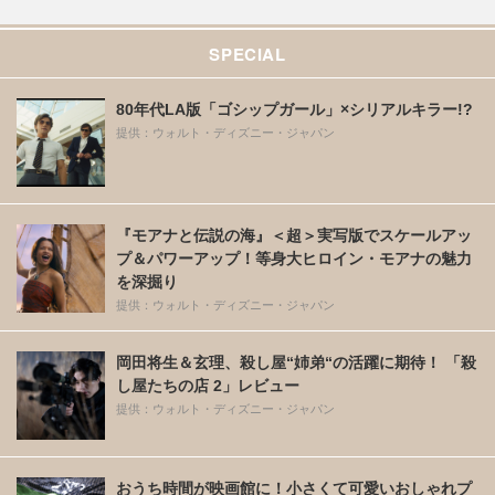
SPECIAL
80年代LA版「ゴシップガール」×シリアルキラー!?
提供：ウォルト・ディズニー・ジャパン
『モアナと伝説の海』＜超＞実写版でスケールアッ
プ＆パワーアップ！等身大ヒロイン・モアナの魅力
を深掘り
提供：ウォルト・ディズニー・ジャパン
岡田将生＆玄理、殺し屋“姉弟“の活躍に期待！ 「殺
し屋たちの店 2」レビュー
提供：ウォルト・ディズニー・ジャパン
おうち時間が映画館に！小さくて可愛いおしゃれプ