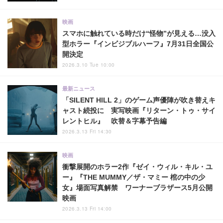
映画
スマホに触れている時だけ“怪物”が見える…没入
型ホラー『インビジブルハーフ』7月31日全国公
開決定
2026.3.10 Tue 10:00
最新ニュース
「SILENT HILL 2」のゲーム声優陣が吹き替えキ
ャスト続投に 実写映画『リターン・トゥ・サイ
レントヒル』 吹替＆字幕予告編
2026.3.13 Fri 14:30
映画
衝撃展開のホラー2作『ゼイ・ウィル・キル・ユ
ー』『THE MUMMY／ザ・マミー 棺の中の少
女』場面写真解禁 ワーナーブラザース5月公開
映画
2026.3.13 Fri 14:00