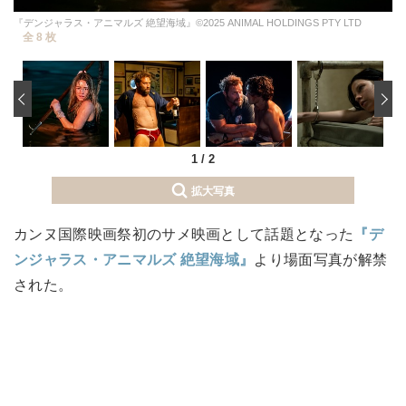
『デンジャラス・アニマルズ 絶望海域』©2025 ANIMAL HOLDINGS PTY LTD
全 8 枚
‹
1
/
2
拡大写真
カンヌ国際映画祭初のサメ映画として話題となった
『デ
ンジャラス・アニマルズ 絶望海域』
より場面写真が解禁
された。