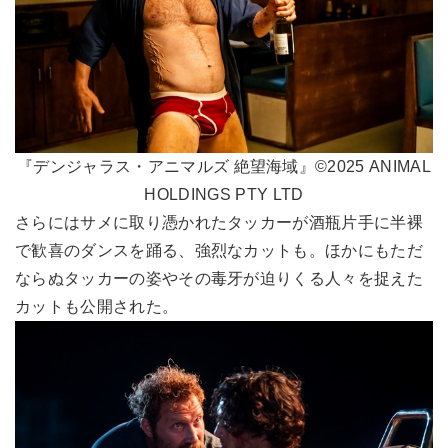
『デンジャラス・アニマルズ 絶望海域』©2025 ANIMAL
HOLDINGS PTY LTD
さらにはサメに取り憑かれたタッカーが酒瓶片手に半裸
で歓喜のダンスを踊る、強烈なカットも。ほかにもただ
ならぬタッカーの姿やその毒牙が迫りくる人々を捉えた
カットも公開された。