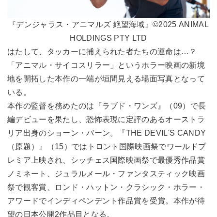
『デンジャラス・アニマルズ 絶望海域』©2025 ANIMAL
HOLDINGS PTY LTD
はたして、タッカーに捕えられた者たちの運命は…？
「アニマル・サイコスリラー」というホラー映画の新境
地を開拓した本作の一端が垣間見える場面写真となって
いる。
本作の監督を務めたのは『ラブド・ワンズ』（09）で長
編デビューを果たし、恐怖表現に定評のあるオーストラ
リア出身のショーン・バーン。『THE DEVIL'S CANDY
（原題）』（15）ではトロント国際映画祭でワールドプ
レミア上映され、シッチェス国際映画祭で最優秀作品賞
ノミネート、ジュラルメール・ファンタスティック映画
祭で観客賞、ロンド・ハットン・クラシック・ホラー・
アワードでインディペンデント作品賞を受賞。本作が待
望の日本公開2作品目となる。