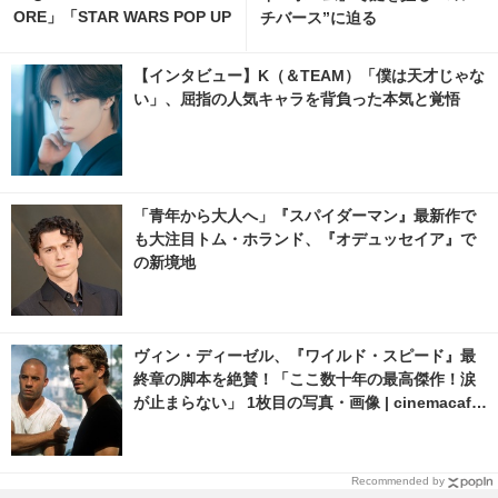
ORE」「STAR WARS POP UP
チバース”に迫る
STORE」がジェイアール京都
伊勢丹で開催 4枚目の写真・画
【インタビュー】K（＆TEAM）「僕は天才じゃな
像 | cinemacafe.net
い」、屈指の人気キャラを背負った本気と覚悟
「青年から大人へ」『スパイダーマン』最新作で
も大注目トム・ホランド、『オデュッセイア』で
の新境地
ヴィン・ディーゼル、『ワイルド・スピード』最
終章の脚本を絶賛！「ここ数十年の最高傑作！涙
が止まらない」 1枚目の写真・画像 | cinemacafe.
net
Recommended by