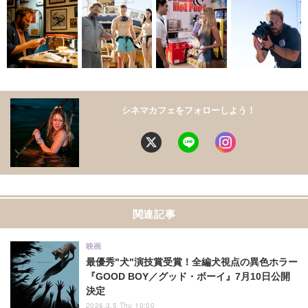
シネマカフェをフォローしよう！
関連記事
映画
最優秀"犬"演技賞受賞！全編犬視点の異色ホラー
『GOOD BOY／グッド・ボーイ』7月10日公開
決定
2026.3.5 Thu 10:00