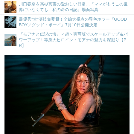
川口春奈＆高杉真宙の愛おしい日常…『ママがもうこの世
界にいなくても 私の命の日記』場面写真
最優秀"犬"演技賞受賞！全編犬視点の異色ホラー『GOOD
BOY／グッド・ボーイ』7月10日公開決定
『モアナと伝説の海』＜超＞実写版でスケールアップ＆パ
ワーアップ！等身大ヒロイン・モアナの魅力を深掘り【P
R】