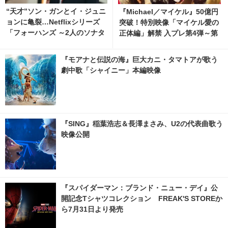
“天才”ソン・ガンとイ・ジュニ
『Michael／マイケル』50億円
ョンに亀裂…Netflixシリーズ
突破！特別映像「マイケル愛の
「フォーハンズ ～2人のソナタ
正体編」解禁 入プレ第4弾～第
～」ティザー解禁
7弾も
『モアナと伝説の海』巨大カニ・タマトアが歌う
劇中歌「シャイニー」本編映像
『SING』稲葉浩志＆長澤まさみ、U2の代表曲歌う
映像公開
『スパイダーマン：ブランド・ニュー・デイ』公
開記念Tシャツコレクション FREAK'S STOREか
ら7月31日より発売