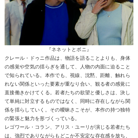
『ネネットとボニ』
クレール・ドゥニ作品は、物語を語ることよりも、身体
の感覚や空気の揺らぎを通して、人物の内面に迫ること
で知られている。本作でも、視線、沈黙、距離、触れら
れない関係といった要素が重なり合い、観る者の感覚に
直接働きかけてくる。若者たちの欲望と優しさは、決し
て単純に対立するものではなく、同時に存在しながら関
係を揺らしていく。その曖昧さこそが、本作の持つ独特
の緊張と魅力を形づくっている。
レゴワール・コラン、アリス・ユーリが演じる若者たち
は、強烈でありながらもどこか不安定な存在感を放ち、