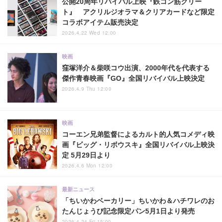
公開20周年リバイバル上映『鉄コン筋クリー
ト』 アクリルジオラマ＆クリアカードなど限定
コラボアイテム販売決定
2026.4.22 Wed 12:00
映画
窪塚洋介＆柴咲コウ出演、2000年代を代表する
傑作青春映画『GO』全国リバイバル上映決定
2026.4.9 Thu 12:00
映画
コーエン兄弟監督によるカルト的人気コメディ映
画『ビッグ・リボウスキ』全国リバイバル上映決
定 5月29日より
2026.4.6 Mon 12:00
最新ニュース
「ちいかわベーカリー」ちいかわ＆ハチワレのお
たんじょうび記念限定パン5月1日より発売
2026.4.24 Fri 15:00