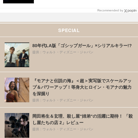
Recommended by
SPECIAL
80年代LA版「ゴシップガール」×シリアルキラー!?
提供：ウォルト・ディズニー・ジャパン
『モアナと伝説の海』＜超＞実写版でスケールアッ
プ＆パワーアップ！等身大ヒロイン・モアナの魅力
を深掘り
提供：ウォルト・ディズニー・ジャパン
岡田将生＆玄理、殺し屋“姉弟“の活躍に期待！ 「殺
し屋たちの店 2」レビュー
提供：ウォルト・ディズニー・ジャパン