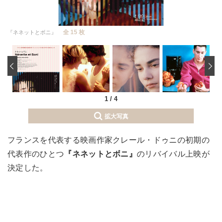
全 15 枚
『ネネットとボニ』
‹
1
/
4
拡大写真
フランスを代表する映画作家クレール・ドゥニの初期の
代表作のひとつ
『ネネットとボニ』
のリバイバル上映が
決定した。