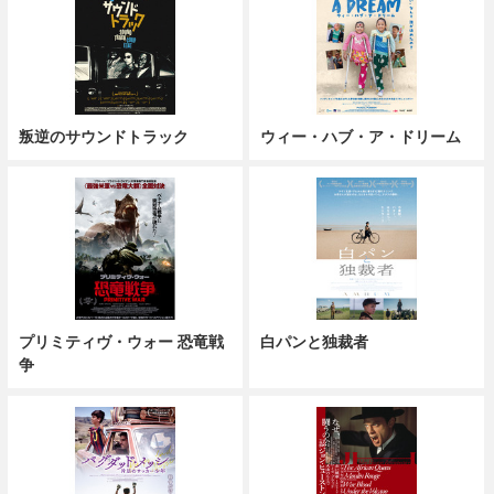
叛逆のサウンドトラック
ウィー・ハブ・ア・ドリーム
プリミティヴ・ウォー 恐竜戦
白パンと独裁者
争