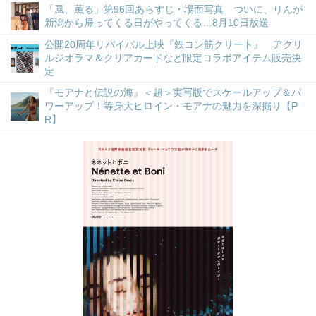
「風、薫る」第96回あらすじ・場面写真 ついに、りんが
新潟から帰ってくる日がやってくる…8月10日放送
公開20周年リバイバル上映『鉄コン筋クリート』 アクリ
ルジオラマ＆クリアカードなど限定コラボアイテム販売決
定
『モアナと伝説の海』＜超＞実写版でスケールアップ＆パ
ワーアップ！等身大ヒロイン・モアナの魅力を深掘り【P
R】