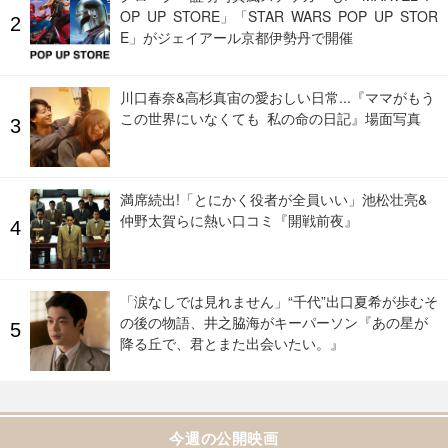
OP UP STORE」「STAR WARS POP UP STOR
E」がジェイアール京都伊勢丹で開催
川口春奈&高杉真宙の愛おしい日常...『ママがもう
この世界にいなくても 私の命の日記』場面写真
満席続出!「とにかく役者が全員いい」池松壮亮&
仲野太賀らに熱い口コミ『開戦前夜』
「涙なしでは見れません」“千代”出口夏希が歩むそ
の後の物語、井之脇海がキーパーソン『あの星が
降る丘で、君とまた出会いたい。』
今週の公開映画