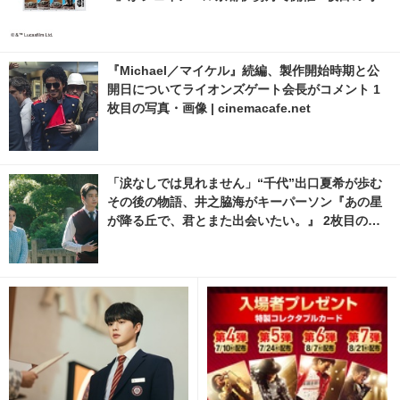
真・画像 | cinemacafe.net
『Michael／マイケル』続編、製作開始時期と公
開日についてライオンズゲート会長がコメント 1
枚目の写真・画像 | cinemacafe.net
「涙なしでは見れません」“千代”出口夏希が歩む
その後の物語、井之脇海がキーパーソン『あの星
が降る丘で、君とまた出会いたい。』 2枚目の写
真・画像 | cinemacafe.net