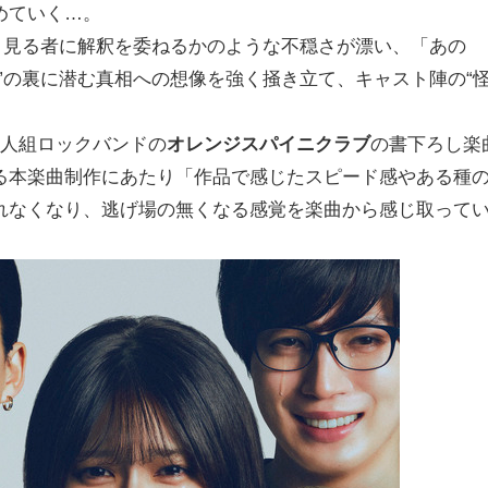
めていく…。
、見る者に解釈を委ねるかのような不穏さが漂い、「あの
”の裏に潜む真相への想像を強く掻き立て、キャスト陣の“
4人組ロックバンドの
オレンジスパイニクラブ
の書下ろし楽
る本楽曲制作にあたり「作品で感じたスピード感やある種
れなくなり、逃げ場の無くなる感覚を楽曲から感じ取って