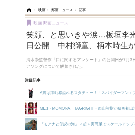
ホーム
›
映画
›
邦画ニュース
›
記事
映画
邦画ニュース
笑顔、と思いきや涙…板垣李光
日公開 中村獅童、柄本時生
清水崇監督作『口に関するアンケート』の公開日が7月3
アソングについて解禁された。
注目記事
A賞は躍動感溢れるスタチュー！『スパイダーマン：ブラ
ME:I・MOMONA、TAGRIGHT・西山智樹が映
『モアナと伝説の海』＜超＞実写版でスケールアップ