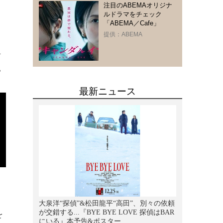
注目のABEMAオリジナ
ルドラマをチェック
「ABEMA／Cafe」
し
提供：ABEMA
者
い
を