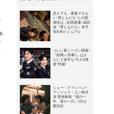
怪
曲
の
い