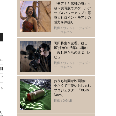
『モアナと伝説の海』＜
超＞実写版でスケールア
ップ＆パワーアップ！等
身大ヒロイン・モアナの
魅力を深掘り
提供：ウォルト・ディズニ
ー・ジャパン
岡田将生＆玄理、殺し
屋“姉弟“の活躍に期待！
「殺し屋たちの店 2」レ
ビュー
口に関するアンケート』場面写真独占入手
提供：ウォルト・ディズニ
ー・ジャパン
登壇『口に関するアンケート』口プレミア 試写会に10組20名様
初出演『口に関するアンケート』超特報映像も公開
おうち時間が映画館に！
小さくて可愛いおしゃれ
送る
プロジェクター「XGIMI
Nova」
提供：XGIMI
点