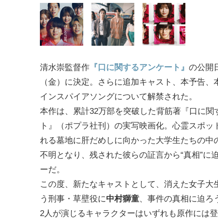
清水崇監督作
『口に関するアンケート』
の公開
（金）に決定。さらに追加キャスト、本予告、
インスパイアソングについて解禁された。
本作は、累計32万部を突破した背筋著『口に関
ト』（ポプラ社刊）の実写映画化。心霊スポッ
れる墓地に肝だめしに向かった大学生たちの中
不明となり、残された彼らの証言から“真相”に
ーだ。
この度、新たなキャストとして、消えた女子大
う刑事・草壁役に
中村獅童
、事件の真相に迫ろ
2人が演じるキャラクターはいずれも原作には