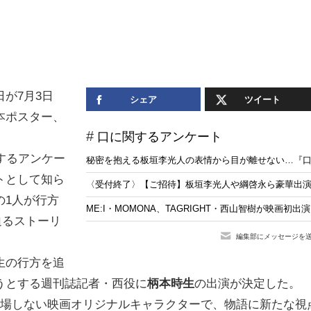
日が7月3日
シェア
ツイート
本ポスター、
口に関するアンケート
するアンケー
秘密を抱える板垣李光人の表情から目が離せない…『
トとして知ら
〈受付終了〉【ご招待】板垣李光人や綱啓永ら豪華出演陣
の1人が行方
ME:I・MOMONA、TAGRIGHT・西山智樹が映画
迫るストーリ
編集部にメッセージを
生の行方を追
うとする週刊誌記者・西役に
柄本時生
の出演が決定した。
登場しない映画オリジナルキャラクターで、物語に新たな視