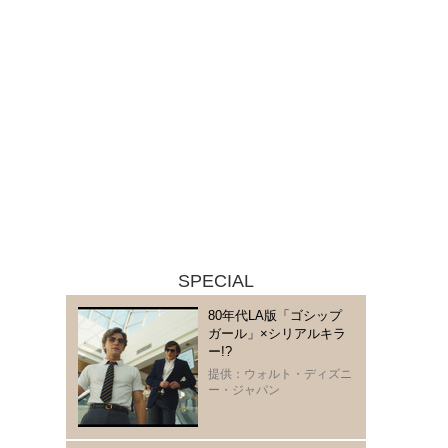
SPECIAL
80年代LA版「ゴシップ
ガール」×シリアルキラ
ー!?
提供：ウォルト・ディズニ
ー・ジャパン