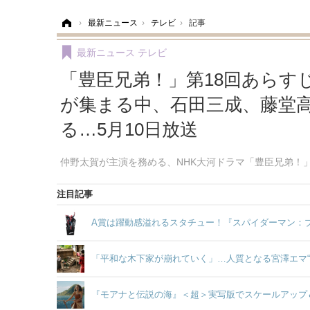
ホーム
›
最新ニュース
›
テレビ
›
記事
最新ニュース
テレビ
「豊臣兄弟！」第18回あらす
が集まる中、石田三成、藤堂
る…5月10日放送
仲野太賀が主演を務める、NHK大河ドラマ「豊臣兄弟！」
注目記事
A賞は躍動感溢れるスタチュー！『スパイダーマン：ブラ
「平和な木下家が崩れていく」…人質となる宮澤エマ“
『モアナと伝説の海』＜超＞実写版でスケールアップ