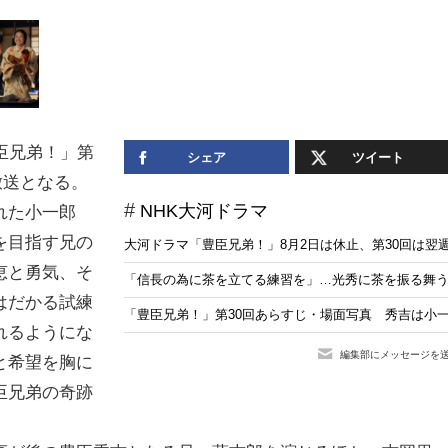
臣兄弟！」第
シェア
ツイート
放送となる。
NHK大河ドラマ
れた小一郎
を目指す兄の
大河ドラマ「豊臣兄弟！」8月2日は休止、第30回は翌
恵と勇気、そ
「信長の為に茶を立てる練習を」…光秀に茶を振る舞う
はだかる試練
「豊臣兄弟！」第30回あらすじ・場面写真 秀吉は小一
れるようにな
編集部にメッセージを
と希望を胸に
臣兄弟の奇跡