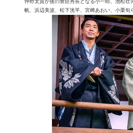
仲野太賀が後の豊臣秀長となる小一郎、池松壮
帆、浜辺美波、松下洸平、宮﨑あおい、小栗旬