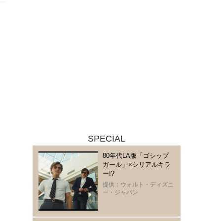
SPECIAL
80年代LA版「ゴシップ
ガール」×シリアルキラ
ー!?
提供：ウォルト・ディズニ
ー・ジャパン