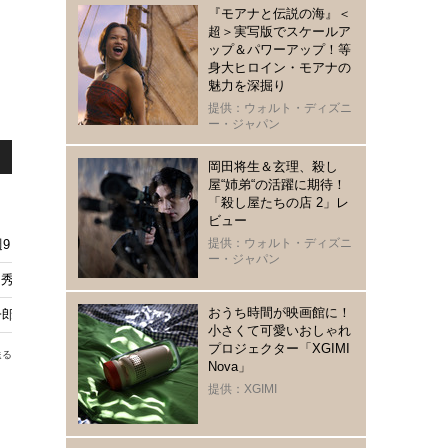
『モアナと伝説の海』＜
超＞実写版でスケールア
ップ＆パワーアップ！等
身大ヒロイン・モアナの
魅力を深掘り
提供：ウォルト・ディズニ
ー・ジャパン
岡田将生＆玄理、殺し
屋“姉弟“の活躍に期待！
「殺し屋たちの店 2」レ
ビュー
提供：ウォルト・ディズニ
週9日放送へ
ー・ジャパン
秀吉に多くの反応、史実との“整合性”にも視聴者注目「豊臣兄弟！」第29話
おうち時間が映画館に！
郎と清須城へ向かう…8月9日放送
小さくて可愛いおしゃれ
プロジェクター「XGIMI
送る
Nova」
提供：XGIMI