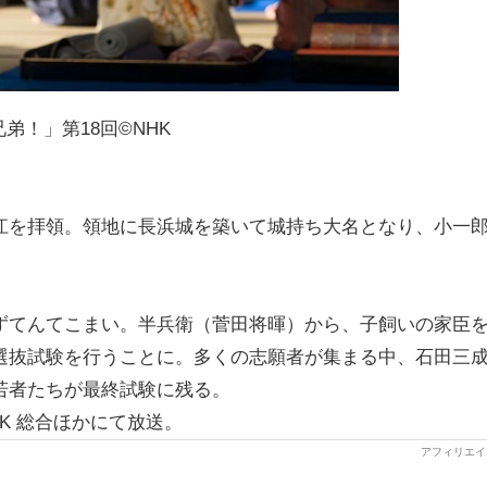
弟！」第18回©NHK
江を拝領。領地に長浜城を築いて城持ち大名となり、小一
ずてんてこまい。半兵衛（菅田将暉）から、子飼いの家臣
選抜試験を行うことに。多くの志願者が集まる中、石田三
若者たちが最終試験に残る。
K 総合ほかにて放送。