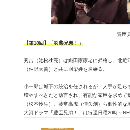
「豊臣兄
【第18回】「羽柴兄弟！」
秀吉（池松壮亮）は織田家家老に昇格し、北近
（仲野太賀）と共に羽柴姓を名乗る。
小一郎は城下の統治を任されるが、人手が足ら
増やすべきだと助言され、有能な家臣を求めて
（松本怜生）、藤堂高虎（佳久創）ら個性的な
大河ドラマ「豊臣兄弟！」は毎週日曜20時～NH