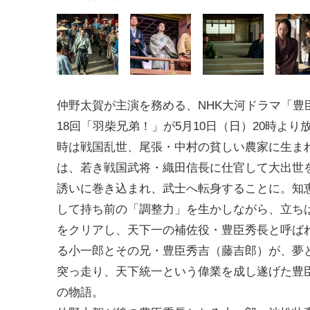
仲野太賀が主演を務める、NHK大河ドラマ「豊
18回「羽柴兄弟！」が5月10日（日）20時より
時は戦国乱世、尾張・中村の貧しい農家に生ま
は、若き戦国武将・織田信長に仕官して大出世
誘いに巻き込まれ、武士へ転身することに。知
して持ち前の「調整力」を生かしながら、立ち
をクリアし、天下一の補佐役・豊臣秀長と呼ば
る小一郎とその兄・豊臣秀吉（藤吉郎）が、夢
突っ走り、天下統一という偉業を成し遂げた豊
の物語。