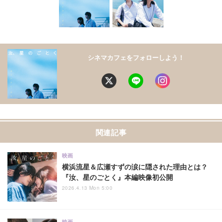
シネマカフェをフォローしよう！
関連記事
映画
横浜流星＆広瀬すずの涙に隠された理由とは？
『汝、星のごとく』本編映像初公開
2026.4.13 Mon 5:00
映画