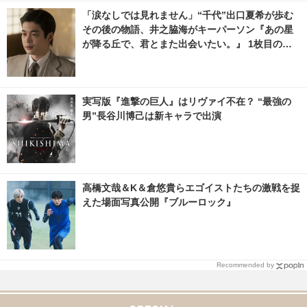
「涙なしでは見れません」“千代”出口夏希が歩む
その後の物語、井之脇海がキーパーソン『あの星
が降る丘で、君とまた出会いたい。』 1枚目の写
真・画像 | cinemacafe.net
実写版『進撃の巨人』はリヴァイ不在？ “最強の
男”長谷川博己は新キャラで出演
高橋文哉＆K＆倉悠貴らエゴイストたちの激戦を捉
えた場面写真公開『ブルーロック』
Recommended by