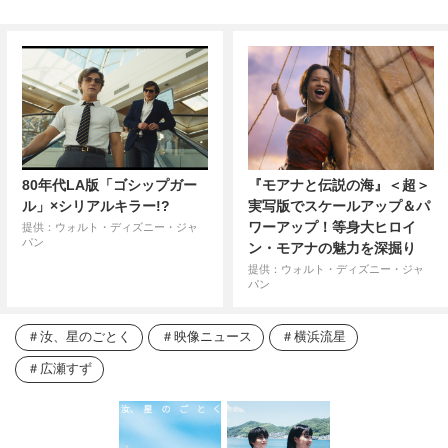
80年代LA版「ゴシップガー
『モアナと伝説の海』＜超＞
ル」×シリアルキラー!?
実写版でスケールアップ＆パ
ワーアップ！等身大ヒロイ
提供：ウォルト・ディズニー・ジャ
パン
ン・モアナの魅力を深掘り
提供：ウォルト・ディズニー・ジャ
パン
汝、星のごとく
映像ニュース
横浜流星
広瀬すず