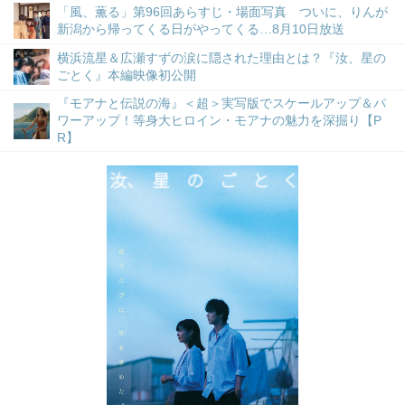
「風、薫る」第96回あらすじ・場面写真 ついに、りんが
新潟から帰ってくる日がやってくる…8月10日放送
横浜流星＆広瀬すずの涙に隠された理由とは？『汝、星の
ごとく』本編映像初公開
『モアナと伝説の海』＜超＞実写版でスケールアップ＆パ
ワーアップ！等身大ヒロイン・モアナの魅力を深掘り【P
R】