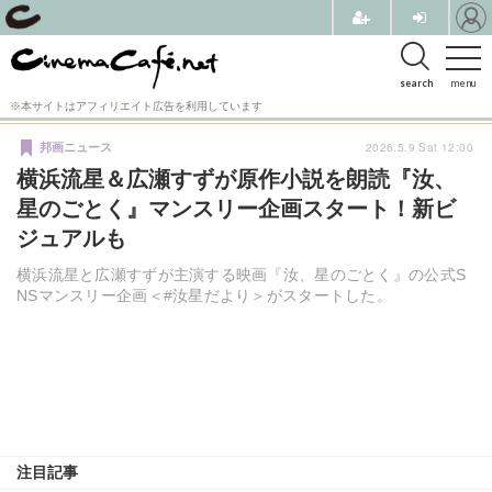
search
menu
※本サイトはアフィリエイト広告を利用しています
2026.5.9 Sat 12:00
邦画ニュース
横浜流星＆広瀬すずが原作小説を朗読『汝、
星のごとく』マンスリー企画スタート！新ビ
ジュアルも
横浜流星と広瀬すずが主演する映画『汝、星のごとく』の公式S
NSマンスリー企画＜#汝星だより＞がスタートした。
注目記事