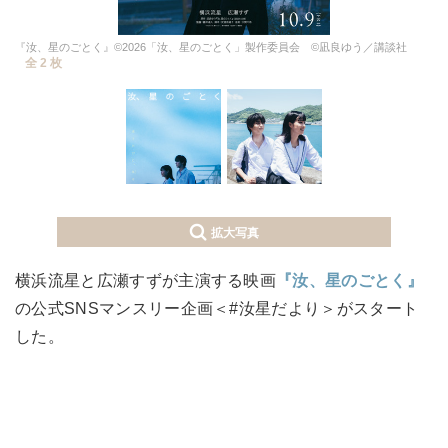
『汝、星のごとく』©2026「汝、星のごとく」製作委員会 ©凪良ゆう／講談社
全 2 枚
拡大写真
横浜流星と広瀬すずが主演する映画
『汝、星のごとく』
の公式SNSマンスリー企画＜#汝星だより＞がスタート
した。