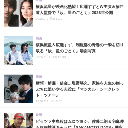
横浜流星が映画化熱望！広瀬すずとW主演＆藤井
道人監督で『汝、星のごとく』2026年公開
2025.7.3 Thu 5:00
映画
横浜流星＆広瀬すず、制服姿の青春の一瞬を切り
取る『汝、星のごとく』場面写真
2025.12.12 Fri 12:00
映画
横領・解雇・借金…塩野瑛久、家族を人生の崖っ
ぷちに追いやる夫役に『マジカル・シークレッ
ト・ツアー』
2026.5.8 Fri 15:00
映画
ピッツァ中島役はムロツヨシ、佐藤二朗＆宅麻伸
も超個性派キャラに『SAKAMOTO DAYS』興収