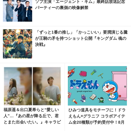
ソブ主演「エージェント・キム」最終話放送記念
パーティーの裏側の映像解禁
「ずっと1番の推し」「かっこいい」要潤演じる騰
が王騎の矛を持つショット公開『キングダム 魂の
決戦』
福原遥＆出口夏希らと“愛しい
ひみつ道具をモチーフに！ドラ
人”…『あの星が降る丘で、君
えもん×グラニフ コラボアイテ
とまた出会いたい。』キャラビ
ム全20種類が予約受付中！8月
ジュアル
11日より発売