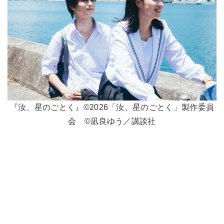
『汝、星のごとく』©2026「汝、星のごとく」製作委員
会 ©凪良ゆう／講談社