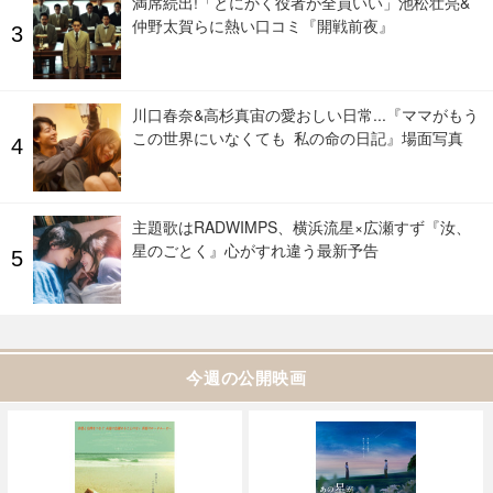
満席続出!「とにかく役者が全員いい」池松壮亮&
仲野太賀らに熱い口コミ『開戦前夜』
川口春奈&高杉真宙の愛おしい日常...『ママがもう
この世界にいなくても 私の命の日記』場面写真
主題歌はRADWIMPS、横浜流星×広瀬すず『汝、
星のごとく』心がすれ違う最新予告
今週の公開映画