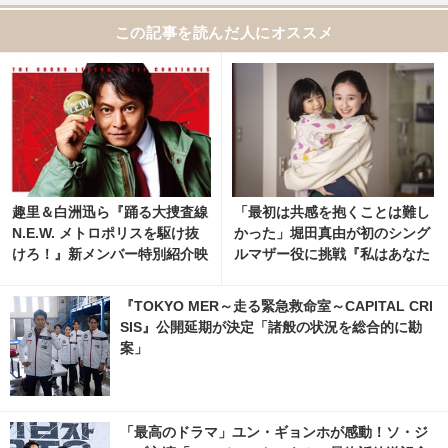
この記事を読んだ人にオススメ
趣里＆白洲迅ら『踊る大捜査線
「最初は共感を抱くことは難し
N.E.W. メトロポリスを駆け抜
かった」堀田真由が初のシング
けろ！』新メンバー特別紹介映
ルマザー役に挑戦『私はあなた
像
を知らない、』場面カット
『TOKYO MER～走る緊急救命室～CAPITAL CRI
SIS』公開延期が決定「諸般の状況を総合的に勘
案」
「最高のドラマ」ユン・ギョンホが感動！ソ・ジ