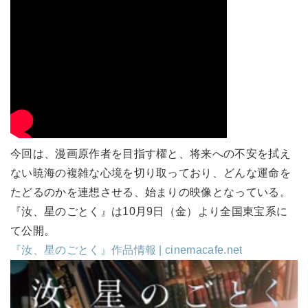
今回は、漫画原作者を目指す櫂と、将来への不安を拭え
ない暁海の複雑な心境を切り取っており、どんな運命を
たどるのかを連想させる、始まりの映像となっている。
『汝、星のごとく』は10月9日（金）より全国東宝系に
て公開。
『汝、星のごとく』作品情報 | cinemacafe.net