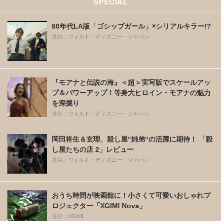
SPECIAL
80年代LA版「ゴシップガール」×シリアルキラー!?
提供：ウォルト・ディズニー・ジャパン
『モアナと伝説の海』＜超＞実写版でスケールアッ
プ＆パワーアップ！等身大ヒロイン・モアナの魅力
を深掘り
提供：ウォルト・ディズニー・ジャパン
岡田将生＆玄理、殺し屋“姉弟“の活躍に期待！ 「殺
し屋たちの店 2」レビュー
提供：ウォルト・ディズニー・ジャパン
おうち時間が映画館に！小さくて可愛いおしゃれプ
ロジェクター「XGIMI Nova」
提供：XGIMI