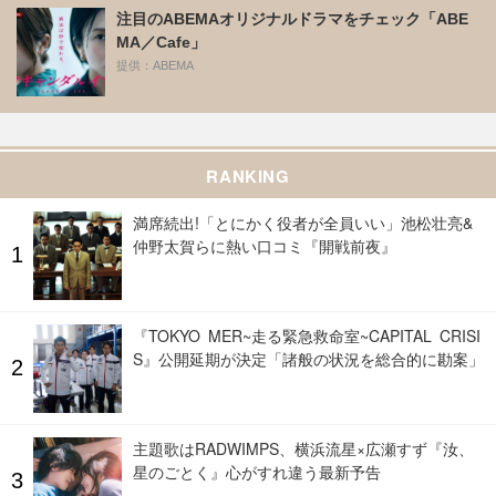
注目のABEMAオリジナルドラマをチェック「ABE
MA／Cafe」
提供：ABEMA
RANKING
満席続出!「とにかく役者が全員いい」池松壮亮&
仲野太賀らに熱い口コミ『開戦前夜』
『TOKYO MER~走る緊急救命室~CAPITAL CRISI
S』公開延期が決定「諸般の状況を総合的に勘案」
主題歌はRADWIMPS、横浜流星×広瀬すず『汝、
星のごとく』心がすれ違う最新予告