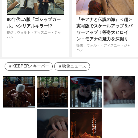
80年代LA版「ゴシップガー
『モアナと伝説の海』＜超＞
ル」×シリアルキラー!?
実写版でスケールアップ＆パ
ワーアップ！等身大ヒロイ
提供：ウォルト・ディズニー・ジャ
パン
ン・モアナの魅力を深掘り
提供：ウォルト・ディズニー・ジャ
パン
KEEPER／キーパー
映像ニュース