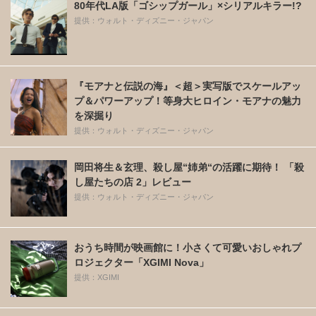
80年代LA版「ゴシップガール」×シリアルキラー!?
提供：ウォルト・ディズニー・ジャパン
『モアナと伝説の海』＜超＞実写版でスケールアッ
プ＆パワーアップ！等身大ヒロイン・モアナの魅力
を深掘り
提供：ウォルト・ディズニー・ジャパン
岡田将生＆玄理、殺し屋“姉弟“の活躍に期待！ 「殺
し屋たちの店 2」レビュー
提供：ウォルト・ディズニー・ジャパン
おうち時間が映画館に！小さくて可愛いおしゃれプ
ロジェクター「XGIMI Nova」
提供：XGIMI