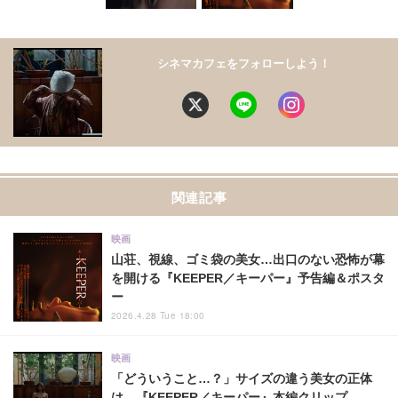
シネマカフェをフォローしよう！
関連記事
映画
山荘、視線、ゴミ袋の美女…出口のない恐怖が幕
を開ける『KEEPER／キーパー』予告編＆ポスタ
ー
2026.4.28 Tue 18:00
映画
「どういうこと…？」サイズの違う美女の正体
は…『KEEPER／キーパー』本編クリップ