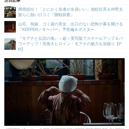
注目記事
満席続出！「とにかく役者が全員いい」池松壮亮＆仲野太
賀らに熱い口コミ『開戦前夜』
山荘、視線、ゴミ袋の美女…出口のない恐怖が幕を開ける
『KEEPER／キーパー』予告編＆ポスター
『モアナと伝説の海』＜超＞実写版でスケールアップ＆パ
ワーアップ！等身大ヒロイン・モアナの魅力を深掘り【P
R】