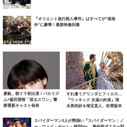
『オリエント急行殺人事件』はすべてが“規格
外”に豪華！最新映像到着
夏帆、朝ドラ初出演！バカリズ
すれ違うグリンダとフィエロ…
ム×森田望智「巡るスワン」警
『ウィキッド 永遠の約束』清
察署新キャスト発表
水美依紗＆海宝直人、吹替版本
編シーン
スパイダーマン3人が勢揃い『スパイダーマン：ノ
ー・ウェイ・ホーム』特別Ver.、海外版ポスター到