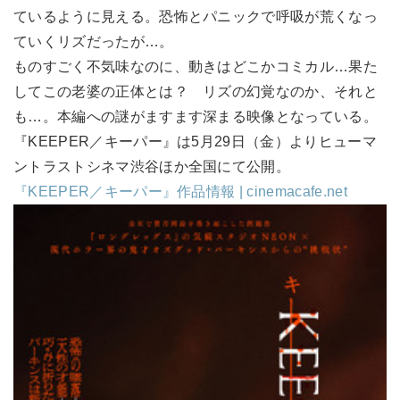
ているように見える。恐怖とパニックで呼吸が荒くなっ
ていくリズだったが…。
ものすごく不気味なのに、動きはどこかコミカル…果た
してこの老婆の正体とは？ リズの幻覚なのか、それと
も…。本編への謎がますます深まる映像となっている。
『KEEPER／キーパー』は5月29日（金）よりヒューマ
ントラストシネマ渋谷ほか全国にて公開。
『KEEPER／キーパー』作品情報 | cinemacafe.net