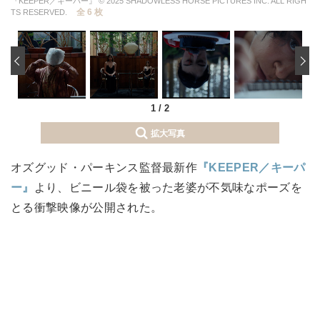
『KEEPER／キーパー』 © 2025 SHADOWLESS HORSE PICTURES INC. ALL RIGH
全 6 枚
TS RESERVED.
‹
1
/
2
拡大写真
オズグッド・パーキンス監督最新作
『KEEPER／キーパ
ー』
より、ビニール袋を被った老婆が不気味なポーズを
とる衝撃映像が公開された。