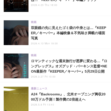
2026.4.23 Thu 18:00
映画
双眼鏡の先に見えたゴミ袋の中身とは…『KEEP
ER／キーパー』本編映像＆不気味さ満載の場面
写真
2026.4.13 Mon 19:00
映画
ロマンティックな週末旅行が悪夢に変わる…『ロ
ングレッグス』オズグッド・パーキンス監督×NE
ON最新作『KEEPER／キーパー』5月29日公開
2026.3.27 Fri 10:00
最新ニュース
A24『Backrooms』、北米オープニング興収20
00万ドル予測！製作費の2倍超えへ
2026.5.8 Fri 13:40