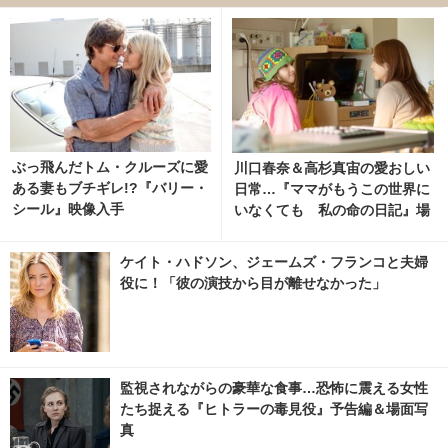
ぶっ飛んだトム・クルーズに愛
川口春奈＆高杉真宙の愛おしい
ある妻もブチギレ!?『バリー・
日常…『ママがもうこの世界に
シール』映像入手
いなくても 私の命の日記』場
面写真 2枚目の写真・画像 | ci
nemacafe.net
ケイト・ハドソン、ジェームズ・フランコと夫婦
役に！「彼の演技から目が離せなかった」
監視されながらの豪華な食事…恐怖に震える女性
たち捉える『ヒトラーの毒見役』予告編＆場面写
真