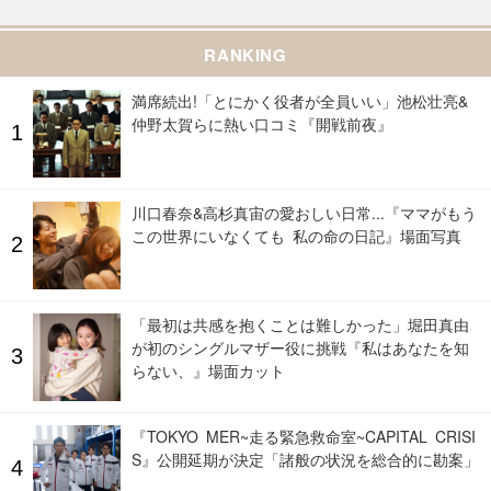
RANKING
満席続出!「とにかく役者が全員いい」池松壮亮&
仲野太賀らに熱い口コミ『開戦前夜』
川口春奈&高杉真宙の愛おしい日常...『ママがもう
この世界にいなくても 私の命の日記』場面写真
「最初は共感を抱くことは難しかった」堀田真由
が初のシングルマザー役に挑戦『私はあなたを知
らない、』場面カット
『TOKYO MER~走る緊急救命室~CAPITAL CRISI
S』公開延期が決定「諸般の状況を総合的に勘案」