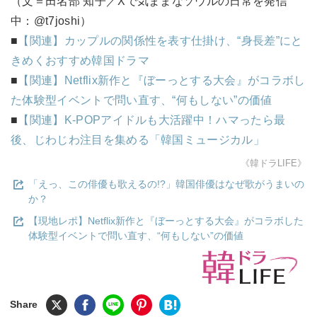
（文＝田名部 知子／Xで気ままなソウルの日常を発信
中：@t7joshi）
■
【関連】カップルの関係性を表す仕掛け、“身長差”にと
きめくおすすめ韓国ドラマ
■
【関連】Netflix新作と『ぼーっとする大会』がコラボし
た体験型イベントで問い直す、“何もしない”の価値
■
【関連】K-POPアイドルも大活躍中！ハマったら最
後、じわじわ注目を集める「韓国ミュージカル」
《韓ドラLIFE》
「えっ、この俳優も歌えるの!?」韓国俳優はなぜ歌がうまいの
か？
【現地レポ】Netflix新作と『ぼーっとする大会』がコラボした
体験型イベントで問い直す、“何もしない”の価値