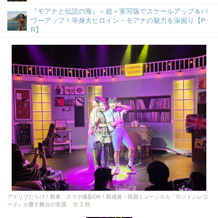
『モアナと伝説の海』＜超＞実写版でスケールアップ＆パ
ワーアップ！等身大ヒロイン・モアナの魅力を深掘り【P
R】
アドリブだらけ！飲食、スマホ撮影OK！新感覚・韓国ミュージカル『ロンドンレコ
全 1 枚
ード』が覆す舞台の常識