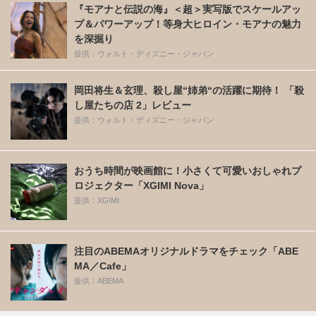
『モアナと伝説の海』＜超＞実写版でスケールアッ
プ＆パワーアップ！等身大ヒロイン・モアナの魅力
を深掘り
提供：ウォルト・ディズニー・ジャパン
岡田将生＆玄理、殺し屋“姉弟“の活躍に期待！ 「殺
し屋たちの店 2」レビュー
提供：ウォルト・ディズニー・ジャパン
おうち時間が映画館に！小さくて可愛いおしゃれプ
ロジェクター「XGIMI Nova」
提供：XGIMI
注目のABEMAオリジナルドラマをチェック「ABE
MA／Cafe」
提供：ABEMA