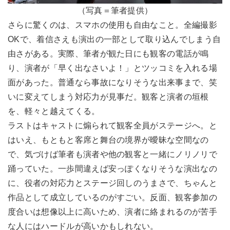
（写真＝筆者提供）
さらに驚くのは、スマホの使用も自由なこと。全編撮影
OKで、着信さえも演出の一部として取り込んでしまう自
由さがある。実際、筆者が観た日にも観客の電話が鳴
り、演者が「早く出なさいよ！」とツッコミを入れる場
面があった。普通なら事故になりそうな出来事まで、笑
いに変えてしまう対応力が見事だ。観客と演者の垣根
を、軽々と越えてくる。
ラストはキャストに煽られて観客全員がステージへ。と
はいえ、もともと客席と舞台の境界が曖昧な空間なの
で、気づけば筆者も演者や他の観客と一緒にノリノリで
踊っていた。一歩間違えば安っぽくなりそうな演出なの
に、役者の対応力とステージ回しのうまさで、ちゃんと
作品として成立しているのがすごい。反面、観客参加の
度合いは想像以上に高いため、演者に絡まれるのが苦手
な人にはハードルが高いかもしれない。