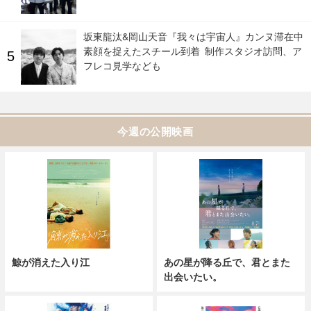
坂東龍汰&岡山天音『我々は宇宙人』カンヌ滞在中
素顔を捉えたスチール到着 制作スタジオ訪問、ア
フレコ見学なども
今週の公開映画
鯨が消えた入り江
あの星が降る丘で、君とまた
出会いたい。