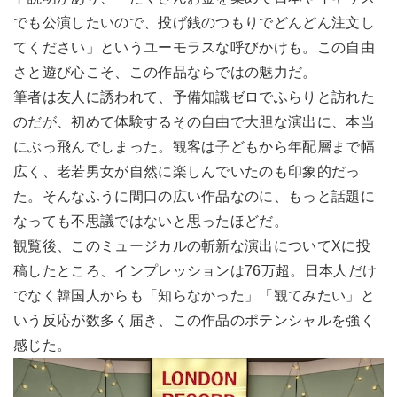
でも公演したいので、投げ銭のつもりでどんどん注文し
てください」というユーモラスな呼びかけも。この自由
さと遊び心こそ、この作品ならではの魅力だ。
筆者は友人に誘われて、予備知識ゼロでふらりと訪れた
のだが、初めて体験するその自由で大胆な演出に、本当
にぶっ飛んでしまった。観客は子どもから年配層まで幅
広く、老若男女が自然に楽しんでいたのも印象的だっ
た。そんなふうに間口の広い作品なのに、もっと話題に
なっても不思議ではないと思ったほどだ。
観覧後、このミュージカルの斬新な演出についてXに投
稿したところ、インプレッションは76万超。日本人だけ
でなく韓国人からも「知らなかった」「観てみたい」と
いう反応が数多く届き、この作品のポテンシャルを強く
感じた。