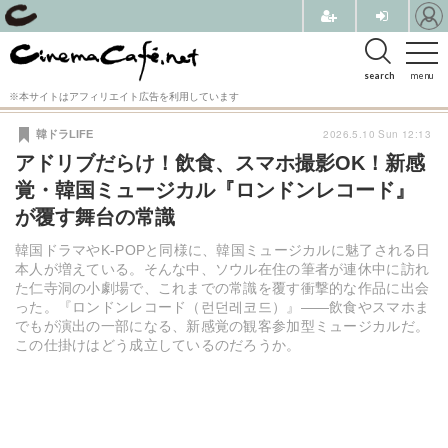
search
menu
※本サイトはアフィリエイト広告を利用しています
2026.5.10 Sun 12:13
韓ドラLIFE
アドリブだらけ！飲食、スマホ撮影OK！新感
覚・韓国ミュージカル『ロンドンレコード』
が覆す舞台の常識
韓国ドラマやK-POPと同様に、韓国ミュージカルに魅了される日
本人が増えている。そんな中、ソウル在住の筆者が連休中に訪れ
た仁寺洞の小劇場で、これまでの常識を覆す衝撃的な作品に出会
った。『ロンドンレコード（런던레코드）』――飲食やスマホま
でもが演出の一部になる、新感覚の観客参加型ミュージカルだ。
この仕掛けはどう成立しているのだろうか。