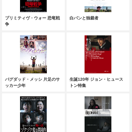
プリミティヴ・ウォー 恐竜戦
白パンと独裁者
争
バグダッド・メッシ 片足のサ
生誕120年 ジョン・ヒュース
ッカー少年
トン特集