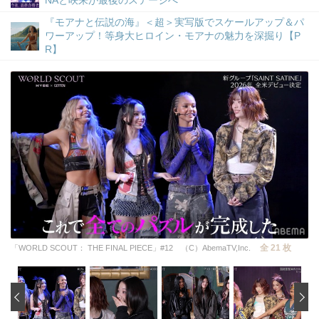
NAと咲来が最後のステージへ
『モアナと伝説の海』＜超＞実写版でスケールアップ＆パ
ワーアップ！等身大ヒロイン・モアナの魅力を深掘り【P
R】
全 21 枚
「WORLD SCOUT： THE FINAL PIECE」#12 （C）AbemaTV,Inc.
‹