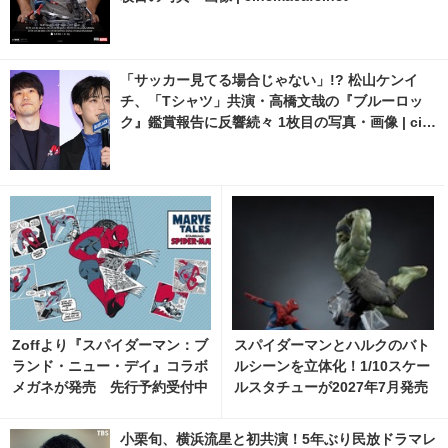
「サッカー見てる場合じゃない」!? 松山ケンイ
チ、「Tシャツ」共演・高橋文哉の『ブルーロッ
ク』鑑賞報告に反響続々 1枚目の写真・画像 | cin
emacafe.net
Zoffより『スパイダーマン：ブ
スパイダーマンとハルクのバト
ランド・ニュー・デイ』コラボ
ルシーンを立体化！1/10スケー
メガネが発売 先行予約受付中
ルスタチューが2027年7月発売
へ 1枚目の写真・画像 | cinem
acafe.net
小栗旬、横浜流星と初共演！5年ぶり民放ドラマレ