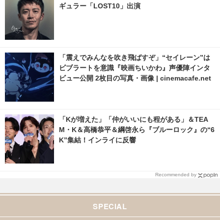
ギュラー「LOST10」出演
「震えでみんなを吹き飛ばすぞ」“セイレーン”は
ビブラートを意識『映画ちいかわ』声優陣インタ
ビュー公開 2枚目の写真・画像 | cinemacafe.net
「Kが増えた」「仲がいいにも程がある」＆TEA
M・K＆高橋恭平＆綱啓永ら『ブルーロック』の“6
K”集結！インライに反響
Recommended by
SPECIAL