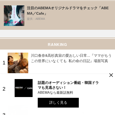
注目のABEMAオリジナルドラマをチェック「ABE
MA／Cafe」
提供：ABEMA
RANKING
川口春奈&高杉真宙の愛おしい日常...『ママがもう
この世界にいなくても 私の命の日記』場面写真
×
「涙なしでは見れません」“千代”出口夏希が歩むそ
話題のオーディション番組・韓国ドラ
の後の物語、井之脇海がキーパーソン『あの星が
マも見逃さない！
降る丘で、君とまた出会いたい。』
ABEMAなら最新話無料
詳しく見る
『Michael/マイケル』続編、製作開始時期と公開
日についてライオンズゲート会長がコメント