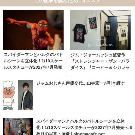
この記事を読んだ人にオススメ
スパイダーマンとハルクのバト
ジム・ジャームッシュ監督作
ルシーンを立体化！1/10スケー
『ストレンジャー・ザン・パラ
ルスタチューが2027年7月発売
ダイス』『コーヒー＆シガレッ
へ 11枚目の写真・画像 | cine
ツ』bonjour recordsオフィシ
macafe.net
ャルTシャツ発売
ジャムおじさん声優交代…山寺宏一が引き継ぐ
スパイダーマンとハルクのバトルシーンを立体
化！1/10スケールスタチューが2027年7月発売へ 6
枚目の写真・画像 | cinemacafe.net