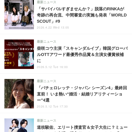
最新ニュース
「サバイバルすぎませんか？」脱落のRINKAが
奇跡の再合流、中間審査の実施も発表「WORLD
SCOUT」#9
2026.4.22 Wed 13:05
最新ニュース
柴咲コウ主演「スキャンダルイブ」韓国グローバ
ルOTTアワード最優秀作品賞＆主演女優賞候補
に
2026.5.12 Tue 16:00
最新ニュース
「バチェロレッテ・ジャパン シーズン4」最終回
直前！ いま熱い“婚活・結婚リアリティーショ
ー”4選
2026.5.12 Tue 17:30
最新ニュース
道枝駿佑、エリート捜査官＆女子大生に？ミュー