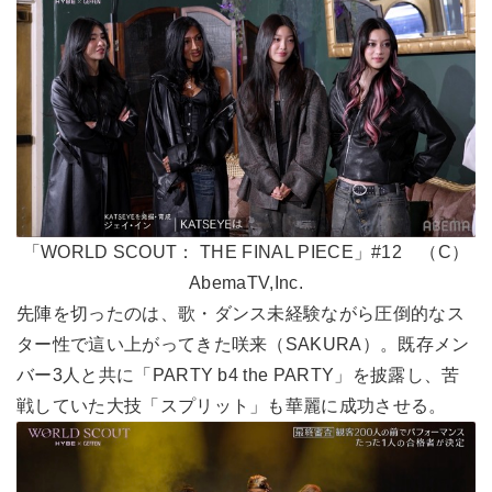
「WORLD SCOUT： THE FINAL PIECE」#12 （C）
AbemaTV,Inc.
先陣を切ったのは、歌・ダンス未経験ながら圧倒的なス
ター性で這い上がってきた咲来（SAKURA）。既存メン
バー3人と共に「PARTY b4 the PARTY」を披露し、苦
戦していた大技「スプリット」も華麗に成功させる。