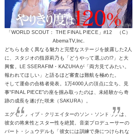
「WORLD SCOUT： THE FINAL PIECE」#12 （C）
AbemaTV,Inc.
どちらも全く異なる魅力と完璧なステージを披露した2人
に、スタジオの指原莉乃も「どうやって選ぶの!?」と大
興奮。LE SSERAFIM・KAZUHAが「両方見てみたい。
報われてほしい」と語るほど審査は難航を極めた。
そして運命の合格者発表。1万4000人の頂点に立ち、見
事“FINAL PIECE”の座を掴み取ったのは、未経験から奇
跡の成長を遂げた咲来（SAKURA）。
エグゼクティブ・クリエイターのソン・ソンドゥクは、
彼女の将来性とスター性を絶賛。音楽プロデューサーの
バート・シュウデルも「彼女には訓練で身につけられな