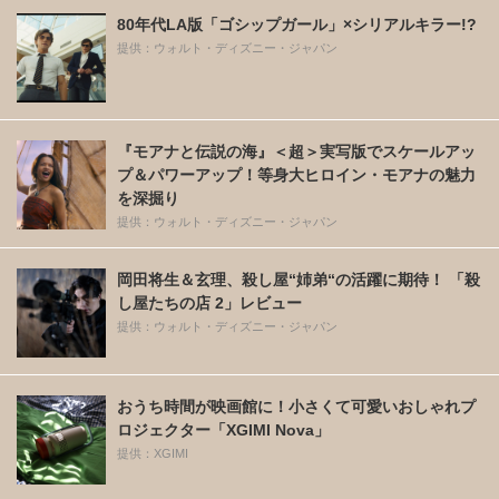
80年代LA版「ゴシップガール」×シリアルキラー!?
提供：ウォルト・ディズニー・ジャパン
『モアナと伝説の海』＜超＞実写版でスケールアッ
プ＆パワーアップ！等身大ヒロイン・モアナの魅力
を深掘り
提供：ウォルト・ディズニー・ジャパン
岡田将生＆玄理、殺し屋“姉弟“の活躍に期待！ 「殺
し屋たちの店 2」レビュー
提供：ウォルト・ディズニー・ジャパン
おうち時間が映画館に！小さくて可愛いおしゃれプ
ロジェクター「XGIMI Nova」
提供：XGIMI