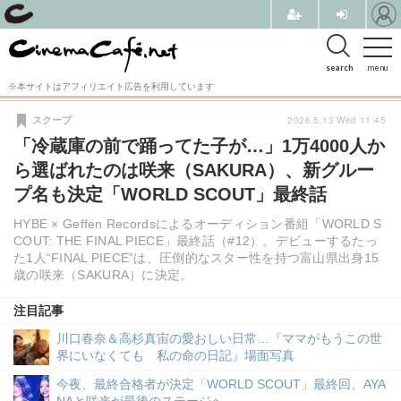
search
menu
※本サイトはアフィリエイト広告を利用しています
2026.5.13 Wed 11:45
スクープ
「冷蔵庫の前で踊ってた子が…」1万4000人か
ら選ばれたのは咲来（SAKURA）、新グルー
プ名も決定「WORLD SCOUT」最終話
HYBE × Geffen Recordsによるオーディション番組「WORLD S
COUT: THE FINAL PIECE」最終話（#12）。デビューするたっ
た1人“FINAL PIECE”は、圧倒的なスター性を持つ富山県出身15
歳の咲来（SAKURA）に決定。
注目記事
川口春奈＆高杉真宙の愛おしい日常…『ママがもうこの世
界にいなくても 私の命の日記』場面写真
今夜、最終合格者が決定「WORLD SCOUT」最終回、AYA