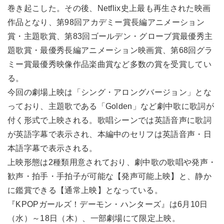
巻き起こした。その後、Netflix史上最も再生された映画
作品となり、第98回アカデミー賞長編アニメーション
賞・主題歌賞、第83回ゴールデン・グローブ賞最優秀主
題歌賞・最優秀長編アニメーション映画賞、第68回グラ
ミー賞最優秀映像作品楽曲賞など多数の賞を受賞してい
る。
今回の劇場上映は「シング・アロングバージョン」とな
っており、主題歌である「Golden」など劇中歌に歌詞が
付く形式で上映される。歌唱シーンでは英語音声に歌詞
が英語字幕で表示され、本編中のセリフは英語音声・日
本語字幕で表示される。
上映形態は2種類用意されており、劇中歌の歌唱や発声・
歓声・拍手・手拍子が可能な【発声可能上映】と、静か
に鑑賞できる【通常上映】となっている。
『KPOPガールズ！デーモン・ハンターズ』は6月10日
（水）～18日（木）、一部劇場にて限定上映。