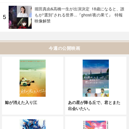
堀田真由&高橋一生が出演決定 18歳になると、誰
もが“選別”される世界...『ghost/夜の果て』 特報
映像解禁
今週の公開映画
鯨が消えた入り江
あの星が降る丘で、君とまた
出会いたい。