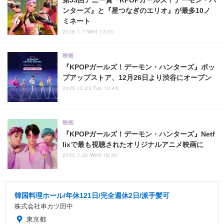
第53回アニー賞『KPOPガールズ！デーモン・ハ
ンターズ』と『星つなぎのエリオ』が最多10ノ
ミネート
2026.1.7 Wed 13:00
映画
『KPOPガールズ！デーモン・ハンターズ』ポッ
プアップストア、12月26日より渋谷にオープン
2025.12.23 Tue 12:45
映画
『KPOPガールズ！デーモン・ハンターズ』Netf
lixで最も視聴されたオリジナルアニメ映画に
2025.7.30 Wed 18:30
韓国料理ホール/年休121日/完全週休2日/派手髪可
株式会社串カツ田中
東京都