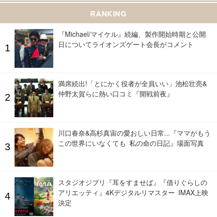
RANKING
『Michael/マイケル』続編、製作開始時期と公開
日についてライオンズゲート会長がコメント
満席続出!「とにかく役者が全員いい」池松壮亮&
仲野太賀らに熱い口コミ『開戦前夜』
川口春奈&高杉真宙の愛おしい日常...『ママがもう
この世界にいなくても 私の命の日記』場面写真
スタジオジブリ『耳をすませば』『借りぐらしの
アリエッティ』4Kデジタルリマスター IMAX上映
決定