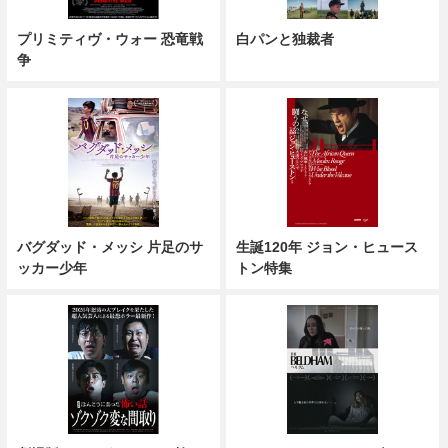
プリミティヴ・ウォー 恐竜戦
白パンと独裁者
争
バグダッド・メッシ 片足のサ
生誕120年 ジョン・ヒュース
ッカー少年
トン特集