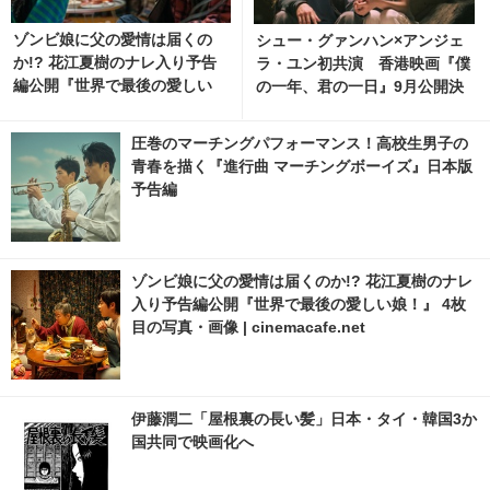
ゾンビ娘に父の愛情は届くの
シュー・グァンハン×アンジェ
か!? 花江夏樹のナレ入り予告
ラ・ユン初共演 香港映画『僕
編公開『世界で最後の愛しい
の一年、君の一日』9月公開決
娘！』 5枚目の写真・画像 | ci
定
nemacafe.net
圧巻のマーチングパフォーマンス！高校生男子の
青春を描く『進行曲 マーチングボーイズ』日本版
予告編
ゾンビ娘に父の愛情は届くのか!? 花江夏樹のナレ
入り予告編公開『世界で最後の愛しい娘！』 4枚
目の写真・画像 | cinemacafe.net
伊藤潤二「屋根裏の長い髪」日本・タイ・韓国3か
国共同で映画化へ