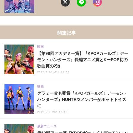
関連記事
映画
【第98回アカデミー賞】『KPOPガールズ！デー
モン・ハンターズ』長編アニメ賞とKーPOP初の
歌曲賞の2冠
2026.3.16 Mon 11:55
映画
グラミー賞も受賞『KPOPガールズ！デーモン・
ハンターズ』HUNTR/Xメンバーがホットトイズ
に
2026.2.2 Mon 15:15
最新ニュース