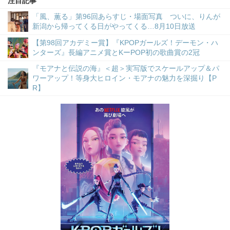
注目記事
「風、薫る」第96回あらすじ・場面写真 ついに、りんが
新潟から帰ってくる日がやってくる…8月10日放送
【第98回アカデミー賞】『KPOPガールズ！デーモン・ハ
ンターズ』長編アニメ賞とKーPOP初の歌曲賞の2冠
『モアナと伝説の海』＜超＞実写版でスケールアップ＆パ
ワーアップ！等身大ヒロイン・モアナの魅力を深掘り【P
R】