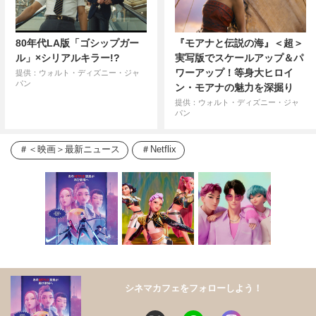
80年代LA版「ゴシップガー
『モアナと伝説の海』＜超＞
ル」×シリアルキラー!?
実写版でスケールアップ＆パ
ワーアップ！等身大ヒロイ
提供：ウォルト・ディズニー・ジャ
パン
ン・モアナの魅力を深掘り
提供：ウォルト・ディズニー・ジャ
パン
＜映画＞最新ニュース
Netflix
シネマカフェをフォローしよう！