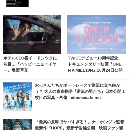
ホテルCEO役イ・ドンウクに
TWICEデビュー10周年記念、
注目…『ハッピーニューイヤ
ドキュメンタリー映画『ONE I
ー』場面写真
N A MILL10N』10月24日公開
おっさんたちがボートレースで逆流に立ち向か
う？ 大人の青春物語『逆流の男たち』日本公開 1
枚目の写真・画像 | cinemacafe.net
「最高の意味でヤバすぎる！」ナ・ホンジン監督
最新作『HOPE』最新予告編公開 映画ファン騒