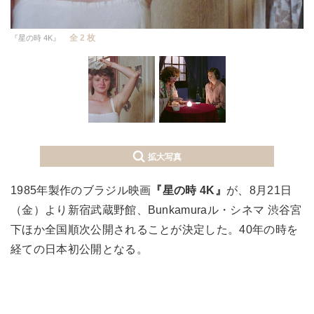
全 2 枚
『星の時 4K』
拡大写真
1985年製作のブラジル映画
『星の時 4K』
が、8月21日
（金）より新宿武蔵野館、Bunkamuraル・シネマ 渋谷宮
下ほか全国順次公開されることが決定した。40年の時を
経ての日本初公開となる。