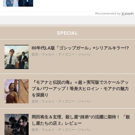
Recommended by
SPECIAL
80年代LA版「ゴシップガール」×シリアルキラー!?
提供：ウォルト・ディズニー・ジャパン
『モアナと伝説の海』＜超＞実写版でスケールアッ
プ＆パワーアップ！等身大ヒロイン・モアナの魅力
を深掘り
提供：ウォルト・ディズニー・ジャパン
岡田将生＆玄理、殺し屋“姉弟“の活躍に期待！ 「殺
し屋たちの店 2」レビュー
提供：ウォルト・ディズニー・ジャパン