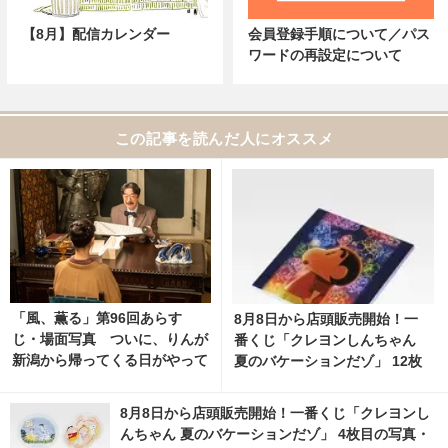
【8月】配信カレンダー
会員登録手順について／パス
ワードの再設定について
この記事を読んだ人にオススメ
「風、薫る」第96回あらす
8月8日から店頭販売開始！一
じ・場面写真 ついに、りんが
番くじ「クレヨンしんちゃん
新潟から帰ってくる日がやって
夏のバケーションだゾ」 12枚
くる…8月10日放送 3枚目の写
目の写真・画像 | cinemacafe.
真・画像 | cinemacafe.net
net
8月8日から店頭販売開始！一番くじ「クレヨンし
んちゃん 夏のバケーションだゾ」 4枚目の写真・