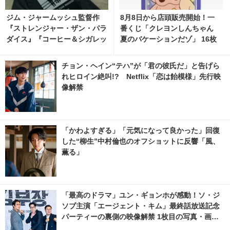
ジム・ジャームッシュ監督作
8月8日から店頭販売開始！一
『ストレンジャー・ザン・パラ
番くじ「クレヨンしんちゃん
ダイス』『コーヒー＆シガレッ
夏のバケーションだゾ」 16枚
ツ』bonjour recordsオフィシ
目の写真・画像 | cinemacafe.
ャルTシャツ発売 2枚目の写
net
チョン・ヘイン“テハ”が「君の彼氏だ」と告げら
真・画像 | cinemacafe.net
れヒロイン絶叫!? Netflix「恋は飴模様」先行映
像解禁
「かわよすぎる」「元気になって良かった」回復
した“柳生”中村倫也のオフショットに反響「風、
薫る」
「最高のドラマ」ユン・ギョンホが感動！ソ・ジ
ソブ主演「エージェント・キム」最終話放送記念
パーティーの裏側の映像解禁 1枚目の写真・画像 |
cinemacafe.net