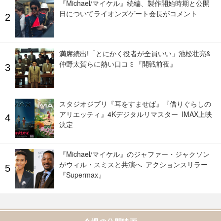
『Michael/マイケル』続編、製作開始時期と公開
日についてライオンズゲート会長がコメント
満席続出!「とにかく役者が全員いい」池松壮亮&
仲野太賀らに熱い口コミ『開戦前夜』
スタジオジブリ『耳をすませば』『借りぐらしの
アリエッティ』4Kデジタルリマスター IMAX上映
決定
『Michael/マイケル』のジャファー・ジャクソン
がウィル・スミスと共演へ アクションスリラー
『Supermax』