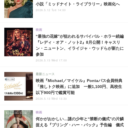
小説「ミッドナイト・ライブラリー」映画化へ
2026.5.12 Tue 14:00
映画
“最強の花嫁”が狙われるサバイバル・ホラー続編
『レディ・オア・ノット2』8月公開！キャスリ
ン・ニュートン、イライジャ・ウッドらが新たに
参加
2026.5.13 Wed 17:00
最新ニュース
映画『Michael／マイケル』Pontaパス会員特典
「推しトク映画」に追加 一般1,100円、高校生
以下900円で鑑賞可能
2026.5.13 Wed 13:30
映画
何かがおかしい…謎の少年と“禁断の儀式”の片鱗
捉える『ブリング・ハー・バック』予告編 儀式