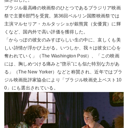
ブラジル最高峰の映画祭のひとつであるブラジリア映画
祭で主要6部門を受賞。第36回ベルリン国際映画祭では
主演マルセリア・カルタッショが銀熊賞（女優賞）に輝
くなど、国内外で高い評価を獲得した。
「からっぽの彼女のみすぼらしい生の中に、哀しくも美
しい詩情が浮かび上がる。いつしか、我々は彼女に心を
奪われていく」（The Washington Post）、「この映画
には、胸しめつける痛みと“啓示"にも似た特別な力があ
る」（The New Yorker）などと称賛され、近年ではブラ
ジル映画批評家協会により「ブラジル映画史上ベスト10
0」にも選出されている。