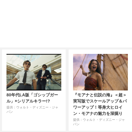
80年代LA版「ゴシップガー
『モアナと伝説の海』＜超＞
ル」×シリアルキラー!?
実写版でスケールアップ＆パ
ワーアップ！等身大ヒロイ
提供：ウォルト・ディズニー・ジャ
パン
ン・モアナの魅力を深掘り
提供：ウォルト・ディズニー・ジャ
パン