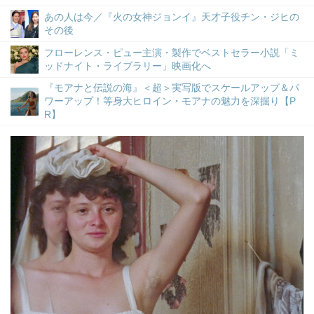
あの人は今／『火の女神ジョンイ』天才子役チン・ジヒの
その後
フローレンス・ピュー主演・製作でベストセラー小説「ミ
ッドナイト・ライブラリー」映画化へ
『モアナと伝説の海』＜超＞実写版でスケールアップ＆パ
ワーアップ！等身大ヒロイン・モアナの魅力を深掘り【P
R】