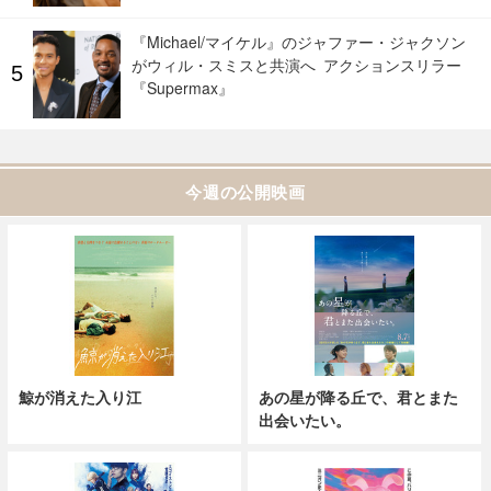
『Michael/マイケル』のジャファー・ジャクソン
がウィル・スミスと共演へ アクションスリラー
『Supermax』
今週の公開映画
鯨が消えた入り江
あの星が降る丘で、君とまた
出会いたい。