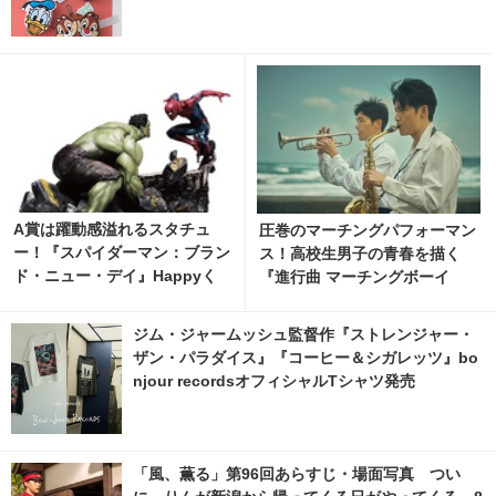
A賞は躍動感溢れるスタチュ
圧巻のマーチングパフォーマン
ー！『スパイダーマン：ブラン
ス！高校生男子の青春を描く
ド・ニュー・デイ』Happyく
『進行曲 マーチングボーイ
じ、8月7日発売開始 2枚目の写
ズ』日本版予告編
真・画像 | cinemacafe.net
ジム・ジャームッシュ監督作『ストレンジャー・
ザン・パラダイス』『コーヒー＆シガレッツ』bo
njour recordsオフィシャルTシャツ発売
「風、薫る」第96回あらすじ・場面写真 つい