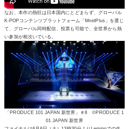
なお、本作の熱狂は日本国内にとどまらず、グローバル
K-POPコンテンツプラットフォーム「MnetPlus」を選じ
て、グローバル同時配信、投票も可能で、全世界から熱
い参加が相次いでいる。
「PRODUCE 101 JAPAN 新世界」＃8 ©PRODUCE 1
01 JAPAN 新世界
ファイナルは6月6日（土）13時30分よりLeminoでの生