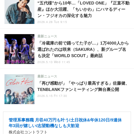
“五代様”から10年…「LOVED ONE」『正直不動
産』ほか大活躍、「ちいかわ」にハマるディー
ン・フジオカの深化する魅力
2026.4.28 Tue 9:15
最新ニュース
「冷蔵庫の前で踊ってた子が…」1万4000人から
選ばれたのは咲来（SAKURA）、新グループ名
も決定「WORLD SCOUT」最終話
2026.5.13 Wed 11:45
最新ニュース
「再び感動が」「やっぱり最高すぎる」佐藤健、
TENBLANKファンミーティング舞台裏公開
2026.5.15 Fri 17:30
管理系事務職 月収40万円も叶う/土日祝休&年休120日/9連休
年3回が嬉しい/志望動機なしも大歓迎
株式会社コントラフト