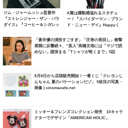
ジム・ジャームッシュ監督作
A賞は躍動感溢れるスタチュ
『ストレンジャー・ザン・パラ
ー！『スパイダーマン：ブラン
ダイス』『コーヒー＆シガレッ
ド・ニュー・デイ』Happyく
ツ』bonjour recordsオフィシ
じ、8月7日発売開始
ャルTシャツ発売 2枚目の写
「蒼井優の演技すごすぎ」「圧巻の長回し」衝撃
真・画像 | cinemacafe.net
展開に反響続々、“直人”高橋文哉には「マジで読
めない」謎深まる「Tシャツが乾くまで」5話
8月8日から店頭販売開始！一番くじ「クレヨンし
んちゃん 夏のバケーションだゾ」 5枚目の写真・
画像 | cinemacafe.net
ミッキー＆フレンズコレクション発売 10キャラ
クターでデザイン「AMERICAN HOLIC」