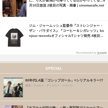
に、りんが新潟から帰ってくる日がやってくる…8
月10日放送 2枚目の写真・画像 | cinemacafe.net
ジム・ジャームッシュ監督作『ストレンジャー・
ザン・パラダイス』『コーヒー＆シガレッツ』bo
njour recordsオフィシャルTシャツ発売 4枚目の
写真・画像 | cinemacafe.net
Recommended by
SPECIAL
80年代LA版「ゴシップガール」×シリアルキラー!?
提供：ウォルト・ディズニー・ジャパン
『モアナと伝説の海』＜超＞実写版でスケールアッ