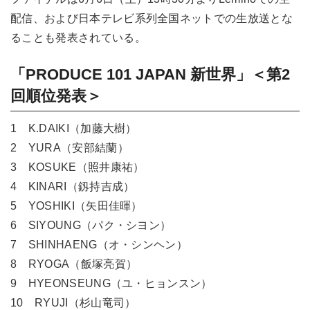
配信、および日本テレビ系列全国ネットでの生放送とな
ることも発表されている。
「PRODUCE 101 JAPAN 新世界」＜第2
回順位発表＞
1 K.DAIKI（加藤大樹）
2 YURA（安部結蘭）
3 KOSUKE（照井康祐）
4 KINARI（釼持吉成）
5 YOSHIKI（矢田佳暉）
6 SIYOUNG（パク・シヨン）
7 SHINHAENG（オ・シンヘン）
8 RYOGA（飯塚亮賀）
9 HYEONSEUNG（ユ・ヒョンスン）
10 RYUJI（杉山竜司）