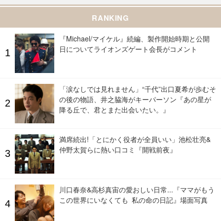
RANKING
『Michael/マイケル』続編、製作開始時期と公開
日についてライオンズゲート会長がコメント
「涙なしでは見れません」“千代”出口夏希が歩むそ
の後の物語、井之脇海がキーパーソン『あの星が
降る丘で、君とまた出会いたい。』
満席続出!「とにかく役者が全員いい」池松壮亮&
仲野太賀らに熱い口コミ『開戦前夜』
川口春奈&高杉真宙の愛おしい日常...『ママがもう
この世界にいなくても 私の命の日記』場面写真