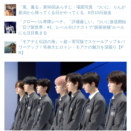
「風、薫る」第96回あらすじ・場面写真 ついに、りんが
新潟から帰ってくる日がやってくる…8月10日放送
「グローバル界隈レベチ」「評価厳しい」 ついに放送開始
「日プ新世界」#1、レベル分けテストで“脱落候補”ルール
にも注目集まる
『モアナと伝説の海』＜超＞実写版でスケールアップ＆パ
ワーアップ！等身大ヒロイン・モアナの魅力を深掘り【P
R】