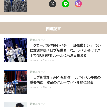
関連記事
最新ニュース
「グローバル界隈レベチ」「評価厳しい」 つい
に放送開始「日プ新世界」#1、レベル分けテス
トで“脱落候補”ルールにも注目集まる
2026.3.28 Sat 22:15
最新ニュース
「日プ新世界」#4今夜配信 サバイバル序盤の
重要局面・波乱のグループバトル順位発表
2026.4.16 Thu 18:30
最新ニュース