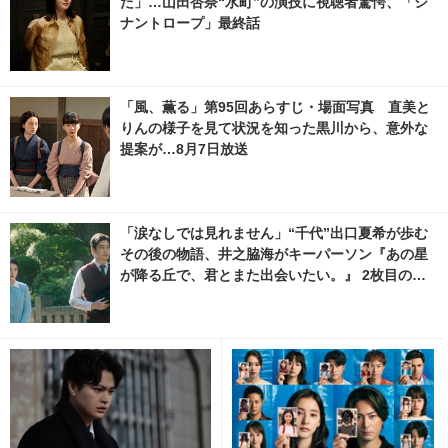
た」…山田杏奈“水町”の演技に視聴者驚愕、「シ
ナントロープ」最終話
「風、薫る」第95回あらすじ・場面写真 直美と
りんの様子を見て状況を知った黒川から、意外な
提案が…8月7日放送
「涙なしでは見れません」“千代”出口夏希が歩む
その後の物語、井之脇海がキーパーソン『あの星
が降る丘で、君とまた出会いたい。』 2枚目の写
真・画像 | cinemacafe.net