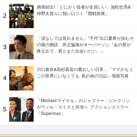
満席続出!「とにかく役者が全員いい」池松壮亮&
仲野太賀らに熱い口コミ『開戦前夜』
「涙なしでは見れません」“千代”出口夏希が歩むそ
の後の物語、井之脇海がキーパーソン『あの星が
降る丘で、君とまた出会いたい。』
川口春奈&高杉真宙の愛おしい日常...『ママがもう
この世界にいなくても 私の命の日記』場面写真
『Michael/マイケル』のジャファー・ジャクソン
がウィル・スミスと共演へ アクションスリラー
『Supermax』