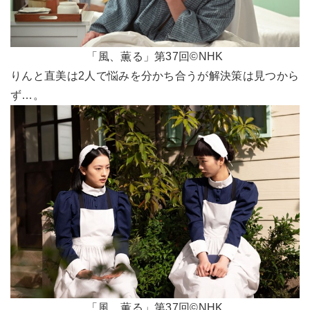
「風、薫る」第37回©NHK
りんと直美は2人で悩みを分かち合うが解決策は見つから
ず…。
「風、薫る」第37回©NHK