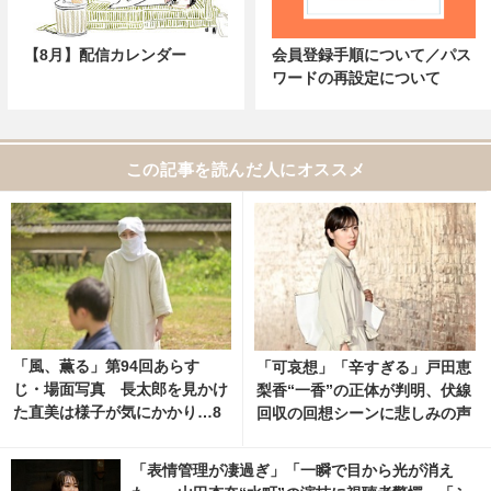
【8月】配信カレンダー
会員登録手順について／パス
ワードの再設定について
この記事を読んだ人にオススメ
「風、薫る」第94回あらす
「可哀想」「辛すぎる」戸田恵
じ・場面写真 長太郎を見かけ
梨香“一香”の正体が判明、伏線
た直美は様子が気にかかり…8
回収の回想シーンに悲しみの声
月6日放送 1枚目の写真・画像 |
上がる…「リブート」8話
cinemacafe.net
「表情管理が凄過ぎ」「一瞬で目から光が消え