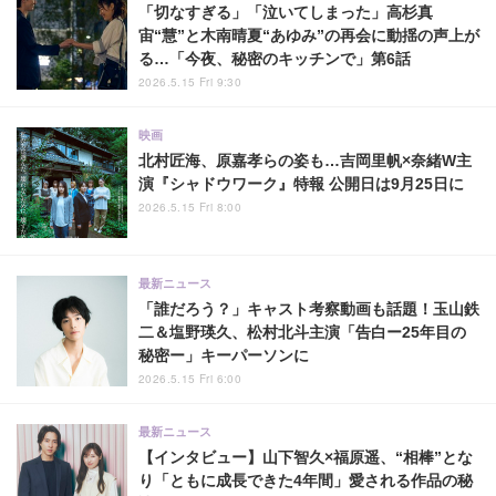
「切なすぎる」「泣いてしまった」高杉真
宙“慧”と木南晴夏“あゆみ”の再会に動揺の声上が
る…「今夜、秘密のキッチンで」第6話
2026.5.15 Fri 9:30
映画
北村匠海、原嘉孝らの姿も…吉岡里帆×奈緒W主
演『シャドウワーク』特報 公開日は9月25日に
2026.5.15 Fri 8:00
最新ニュース
「誰だろう？」キャスト考察動画も話題！玉山鉄
二＆塩野瑛久、松村北斗主演「告白ー25年目の
秘密ー」キーパーソンに
2026.5.15 Fri 6:00
最新ニュース
【インタビュー】山下智久×福原遥、“相棒”とな
り「ともに成長できた4年間」愛される作品の秘