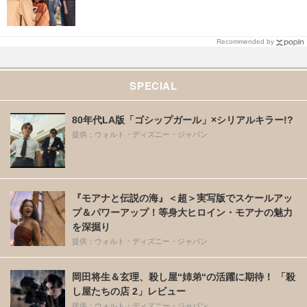
Recommended by
SPECIAL
80年代LA版「ゴシップガール」×シリアルキラー!?
提供：ウォルト・ディズニー・ジャパン
『モアナと伝説の海』＜超＞実写版でスケールアッ
プ＆パワーアップ！等身大ヒロイン・モアナの魅力
を深掘り
提供：ウォルト・ディズニー・ジャパン
岡田将生＆玄理、殺し屋“姉弟“の活躍に期待！ 「殺
し屋たちの店 2」レビュー
提供：ウォルト・ディズニー・ジャパン