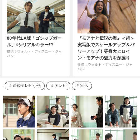
80年代LA版「ゴシップガー
『モアナと伝説の海』＜超＞
ル」×シリアルキラー!?
実写版でスケールアップ＆パ
ワーアップ！等身大ヒロイ
提供：ウォルト・ディズニー・ジャ
パン
ン・モアナの魅力を深掘り
提供：ウォルト・ディズニー・ジャ
パン
連続テレビ小説
テレビ
NHK