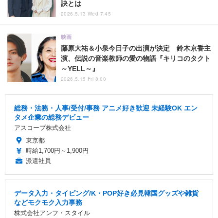
訣とは
2026.5.13 Wed 7:45
映画
藤原大祐＆小泉今日子の出演が決定 鈴木京香主
演、伝説の音楽教師の愛の物語『キリコのタクト
～YELL～』
2026.5.15 Fri 8:00
総務・法務・人事/受付/事務 アニメ好き歓迎 未経験OK エン
タメ企業の総務デビュー
アスコープ株式会社
東京都
時給1,700円～1,900円
派遣社員
データ入力・タイピング/K・POP好き必見韓国グッズや雑貨
などモクモク入力事務
株式会社アンフ・スタイル