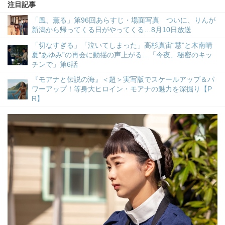
注目記事
「風、薫る」第96回あらすじ・場面写真 ついに、りんが
新潟から帰ってくる日がやってくる…8月10日放送
「切なすぎる」「泣いてしまった」高杉真宙“慧”と木南晴
夏“あゆみ”の再会に動揺の声上がる…「今夜、秘密のキッ
チンで」第6話
『モアナと伝説の海』＜超＞実写版でスケールアップ＆パ
ワーアップ！等身大ヒロイン・モアナの魅力を深掘り【P
R】