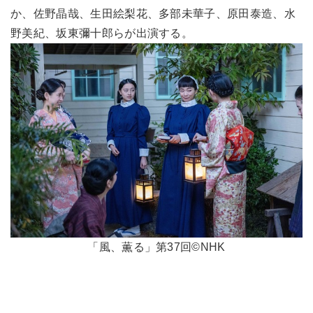
か、佐野晶哉、生田絵梨花、多部未華子、原田泰造、水
野美紀、坂東彌十郎らが出演する。
「風、薫る」第37回©NHK