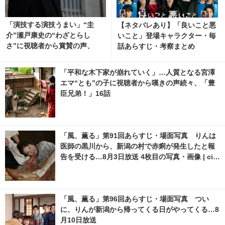
「演技する演技うまい」“圭
【ネタバレあり】「良いこと悪
介”瀬戸康史の“わざとらし
いこと」登場キャラクター・毎
さ”に視聴者から賞賛の声、
話あらすじ・考察まとめ
「再会～Silent Truth～」3話
「平和な木下家が崩れていく」…人質となる宮澤
エマ“とも”の子に視聴者から嘆きの声続々、「豊
臣兄弟！」16話
「風、薫る」第91回あらすじ・場面写真 りんは
医師の黒川から、新潟の村で赤痢が発生したと報
告を受ける…8月3日放送 4枚目の写真・画像 | cin
emacafe.net
「風、薫る」第96回あらすじ・場面写真 つい
に、りんが新潟から帰ってくる日がやってくる…8
月10日放送