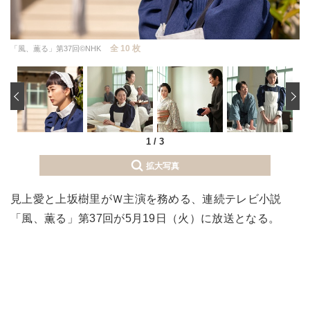
全 10 枚
「風、薫る」第37回©NHK
‹
1
/
3
拡大写真
見上愛と上坂樹里がＷ主演を務める、連続テレビ小説
「風、薫る」第37回が5月19日（火）に放送となる。