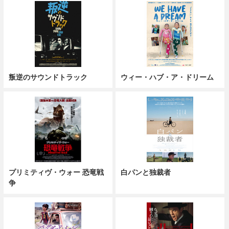
叛逆のサウンドトラック
ウィー・ハブ・ア・ドリーム
プリミティヴ・ウォー 恐竜戦
白パンと独裁者
争