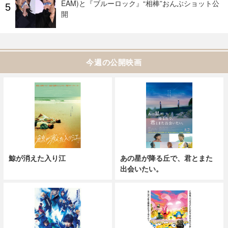
EAM)と『ブルーロック』“相棒”おんぶショット公
開
今週の公開映画
鯨が消えた入り江
あの星が降る丘で、君とまた
出会いたい。