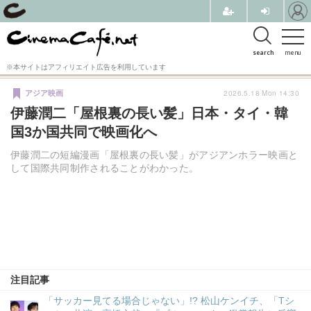
search
menu
※本サイトはアフィリエイト広告を利用しています
2026.5.18 Mon 14:30
アジア映画
伊藤潤二「屋根裏の長い髪」日本・タイ・韓
国3か国共同で映画化へ
伊藤潤二の短編漫画「屋根裏の長い髪」がアジアンホラー映画と
して国際共同制作されることがわかった。
注目記事
「サッカー見てる場合じゃない」!? 松山ケンイチ、「Tシ