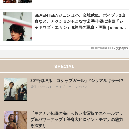
SEVENTEENジュンほか、金城武似、ボイプラ2出
身など、アクションもこなす若手俳優に注目『シ
ャドウズ・エッジ』 6枚目の写真・画像 | cinema
cafe.net
Recommended by
SPECIAL
80年代LA版「ゴシップガール」×シリアルキラー!?
提供：ウォルト・ディズニー・ジャパン
『モアナと伝説の海』＜超＞実写版でスケールアッ
プ＆パワーアップ！等身大ヒロイン・モアナの魅力
を深掘り