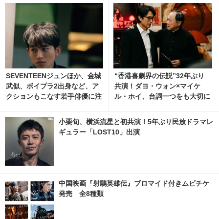
SEVENTEENジュンほか、金城
“香港喜劇界の伝説”32年ぶり
武似、ボイプラ2出身など、ア
共演！ダヨ・ウォン×マイケ
クションもこなす若手俳優に注
ル・ホイ、台詞一つをも大切に
目『シャドウズ・エッジ』 5枚
する秘話明かす『旅立ちのラス
目の写真・画像 | cinemacafe.
トダンス』
小栗旬、横浜流星と初共演！5年ぶり民放ドラマレ
net
ギュラー「LOST10」出演
中国映画『射鵰英雄伝』ブロマイド付きムビチケ
発売 全8種類