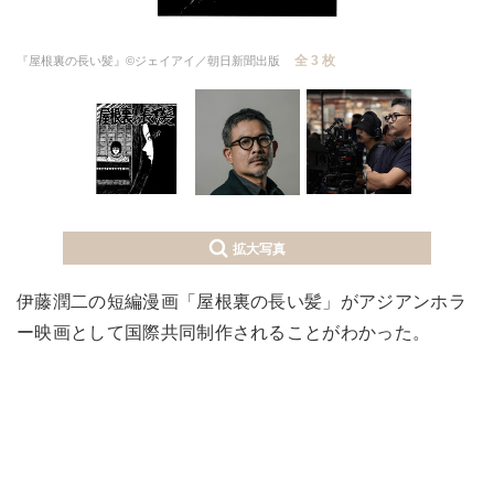
全 3 枚
『屋根裏の長い髪』©ジェイアイ／朝日新聞出版
拡大写真
伊藤潤二の短編漫画「屋根裏の長い髪」がアジアンホラ
ー映画として国際共同制作されることがわかった。