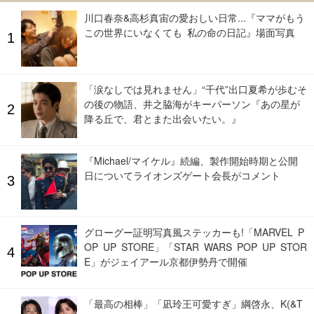
川口春奈&高杉真宙の愛おしい日常...『ママがもう
この世界にいなくても 私の命の日記』場面写真
「涙なしでは見れません」“千代”出口夏希が歩むそ
の後の物語、井之脇海がキーパーソン『あの星が
降る丘で、君とまた出会いたい。』
『Michael/マイケル』続編、製作開始時期と公開
日についてライオンズゲート会長がコメント
グローグー証明写真風ステッカーも!「MARVEL P
OP UP STORE」「STAR WARS POP UP STOR
E」がジェイアール京都伊勢丹で開催
「最高の相棒」「凪玲王可愛すぎ」綱啓永、K(&T