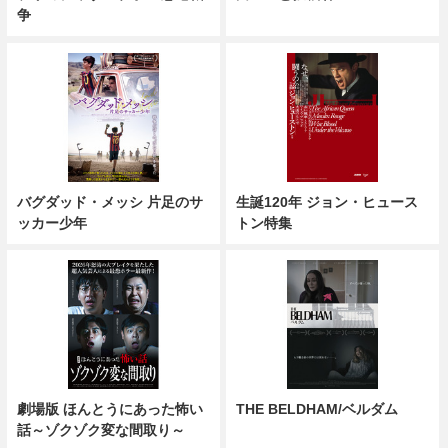
争
バグダッド・メッシ 片足のサ
生誕120年 ジョン・ヒュース
ッカー少年
トン特集
劇場版 ほんとうにあった怖い
THE BELDHAM/ベルダム
話～ゾクゾク変な間取り～