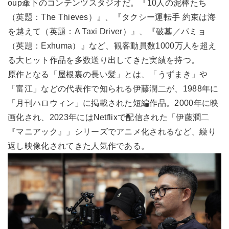
oup傘下のコンテンツスタジオだ。『10人の泥棒たち
（英題：The Thieves）』、『タクシー運転手 約束は海
を越えて（英題：A Taxi Driver）』、『破墓／パミョ
（英題：Exhuma）』など、観客動員数1000万人を超え
る大ヒット作品を多数送り出してきた実績を持つ。
原作となる「屋根裏の長い髪」とは、「うずまき」や
「富江」などの代表作で知られる伊藤潤二が、1988年に
「月刊ハロウィン」に掲載された短編作品。2000年に映
画化され、2023年にはNetflixで配信された「伊藤潤二
『マニアック』」シリーズでアニメ化されるなど、繰り
返し映像化されてきた人気作である。