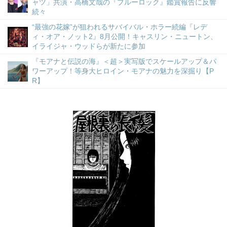
ャツ」共演・高橋文哉の『ブルーロック』鑑賞報告に反響
続々
“最強の花嫁”が狙われるサバイバル・ホラー続編『レデ
ィ・オア・ノット2』8月公開！キャスリン・ニュートン、
イライジャ・ウッドらが新たに参加
『モアナと伝説の海』＜超＞実写版でスケールアップ＆パ
ワーアップ！等身大ヒロイン・モアナの魅力を深掘り【P
R】