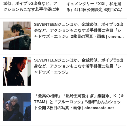
武似、ボイプラ2出身など、ア
キュメンタリー『XiXi、私を踊
クションもこなす若手俳優に注
る』4月4日公開決定 4枚目の写
目『シャドウズ・エッジ』 4枚
真・画像 | cinemacafe.net
目の写真・画像 | cinemacafe.
SEVENTEENジュンほか、金城武似、ボイプラ2出
net
身など、アクションもこなす若手俳優に注目『シ
ャドウズ・エッジ』 2枚目の写真・画像 | cinema
cafe.net
SEVENTEENジュンほか、金城武似、ボイプラ2出
身など、アクションもこなす若手俳優に注目『シ
ャドウズ・エッジ』
「最高の相棒」「凪玲王可愛すぎ」綱啓永、K（＆
TEAM）と『ブルーロック』“相棒”おんぶショッ
ト公開 2枚目の写真・画像 | cinemacafe.net