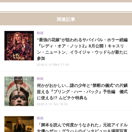
関連記事
映画
“最強の花嫁”が狙われるサバイバル・ホラー続編
『レディ・オア・ノット2』8月公開！キャスリ
ン・ニュートン、イライジャ・ウッドらが新たに
参加
2026.5.13 Wed 17:00
映画
何かがおかしい…謎の少年と“禁断の儀式”の片鱗
捉える『ブリング・ハー・バック』予告編 儀式
に使える!? ムビチケ特典も
2026.5.12 Tue 18:00
映画
「脚本を読んで何度かうなされた」元祖アイドル
女優ヘザー・グラハムのインタビュー＆場面写真