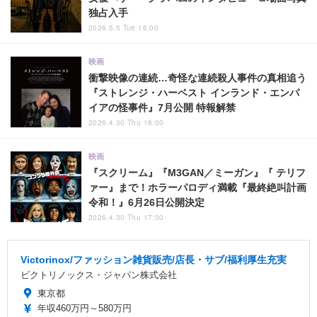
独占入手
2026.5.5 Tue 16:00
映画
衝撃映像の連続…奇怪な連続殺人事件の真相追う
『ストレンジ・ハーベスト インランド・エンパ
イアの怪事件』7月公開 特報解禁
2026.4.30 Thu 18:00
映画
『スクリーム』『M3GAN／ミーガン』『 テリフ
ァー』まで！ホラーパロディ満載『最終絶叫計画
令和！』6月26日公開決定
2026.4.30 Thu 17:00
Victorinox/ファッション雑貨販売/店長・サブ/福利厚生充実
ビクトリノックス・ジャパン株式会社
東京都
年収460万円～580万円