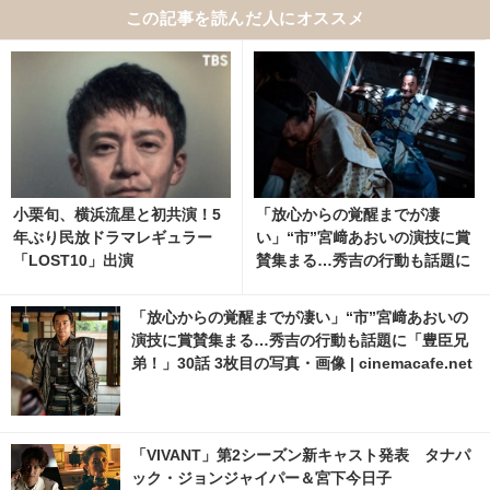
この記事を読んだ人にオススメ
小栗旬、横浜流星と初共演！5
「放心からの覚醒までが凄
年ぶり民放ドラマレギュラー
い」“市”宮﨑あおいの演技に賞
「LOST10」出演
賛集まる…秀吉の行動も話題に
「豊臣兄弟！」30話 5枚目の写
真・画像 | cinemacafe.net
「放心からの覚醒までが凄い」“市”宮﨑あおいの
演技に賞賛集まる…秀吉の行動も話題に「豊臣兄
弟！」30話 3枚目の写真・画像 | cinemacafe.net
「VIVANT」第2シーズン新キャスト発表 タナパ
ック・ジョンジャイパー＆宮下今日子