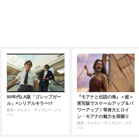
80年代LA版「ゴシップガー
『モアナと伝説の海』＜超＞
ル」×シリアルキラー!?
実写版でスケールアップ＆パ
ワーアップ！等身大ヒロイ
提供：ウォルト・ディズニー・ジャ
パン
ン・モアナの魅力を深掘り
提供：ウォルト・ディズニー・ジャ
パン