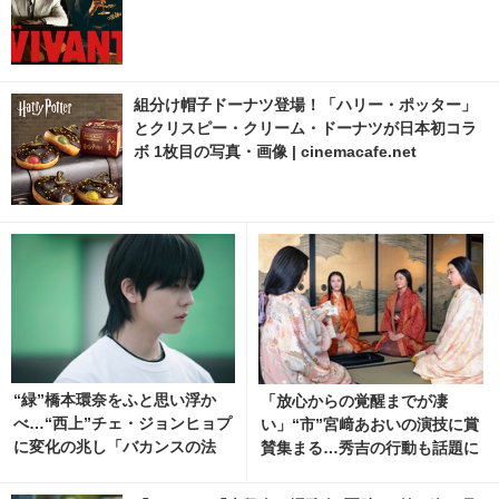
組分け帽子ドーナツ登場！「ハリー・ポッター」
とクリスピー・クリーム・ドーナツが日本初コラ
ボ 1枚目の写真・画像 | cinemacafe.net
“緑”橋本環奈をふと思い浮か
「放心からの覚醒までが凄
べ…“西上”チェ・ジョンヒョプ
い」“市”宮﨑あおいの演技に賞
に変化の兆し「バカンスの法
賛集まる…秀吉の行動も話題に
則」4話～6話まとめ
「豊臣兄弟！」30話 7枚目の写
真・画像 | cinemacafe.net