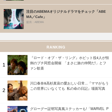
注目のABEMAオリジナルドラマをチェック「ABE
MA／Cafe」
提供：ABEMA
RANKING
『ロード・オブ・ザ・リング』ホビット役4人が恒
例のプチ同窓会開催 「まさに旅の仲間だ!」とフ
ァン歓喜
川口春奈&高杉真宙の愛おしい日常...『ママがもう
この世界にいなくても 私の命の日記』場面写真
グローグー証明写真風ステッカーも!「MARVEL P