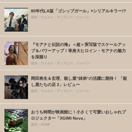
80年代LA版「ゴシップガール」×シリアルキラー!?
提供：ウォルト・ディズニー・ジャパン
『モアナと伝説の海』＜超＞実写版でスケールアッ
プ＆パワーアップ！等身大ヒロイン・モアナの魅力
を深掘り
提供：ウォルト・ディズニー・ジャパン
岡田将生＆玄理、殺し屋“姉弟“の活躍に期待！ 「殺
し屋たちの店 2」レビュー
提供：ウォルト・ディズニー・ジャパン
おうち時間が映画館に！小さくて可愛いおしゃれプ
ロジェクター「XGIMI Nova」
提供：XGIMI