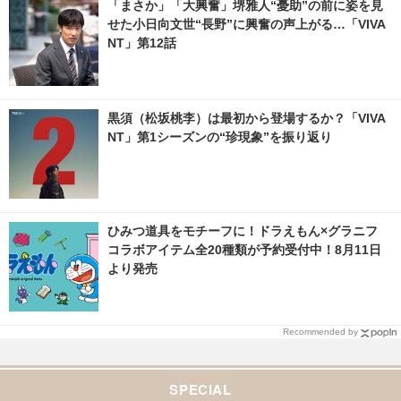
「まさか」「大興奮」堺雅人“憂助”の前に姿を見
せた小日向文世“長野”に興奮の声上がる…「VIVA
NT」第12話
黒須（松坂桃李）は最初から登場するか？「VIVA
NT」第1シーズンの“珍現象”を振り返り
ひみつ道具をモチーフに！ドラえもん×グラニフ
コラボアイテム全20種類が予約受付中！8月11日
より発売
Recommended by
SPECIAL