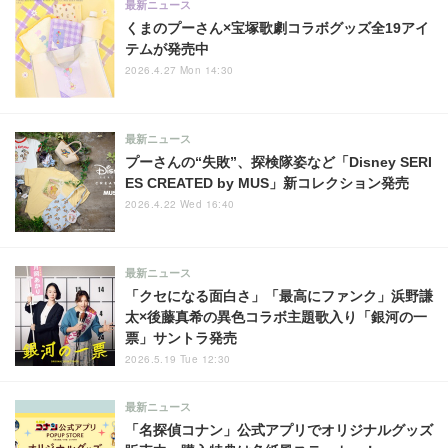
最新ニュース
くまのプーさん×宝塚歌劇コラボグッズ全19アイ
テムが発売中
2026.4.27 Mon 14:30
最新ニュース
プーさんの“失敗”、探検隊姿など「Disney SERI
ES CREATED by MUS」新コレクション発売
2026.4.22 Wed 16:40
最新ニュース
「クセになる面白さ」「最高にファンク」浜野謙
太×後藤真希の異色コラボ主題歌入り「銀河の一
票」サントラ発売
2026.5.19 Tue 12:30
最新ニュース
「名探偵コナン」公式アプリでオリジナルグッズ