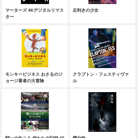
マーターズ 4Kデジタルリマス
左利きの少女
ター
モンキービジネス おさるのジ
クラプトン・フェスティヴァ
ョージ著者の大冒険
ル
戦いの向こう 侍たちの記録 20
國分玲