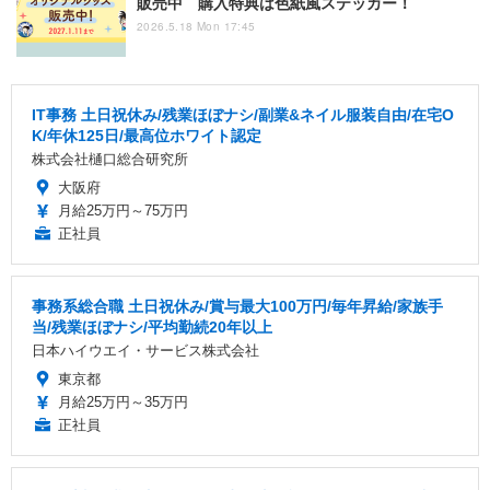
販売中 購入特典は色紙風ステッカー！
2026.5.18 Mon 17:45
IT事務 土日祝休み/残業ほぼナシ/副業&ネイル服装自由/在宅O
K/年休125日/最高位ホワイト認定
株式会社樋口総合研究所
大阪府
月給25万円～75万円
正社員
事務系総合職 土日祝休み/賞与最大100万円/毎年昇給/家族手
当/残業ほぼナシ/平均勤続20年以上
日本ハイウエイ・サービス株式会社
東京都
月給25万円～35万円
正社員