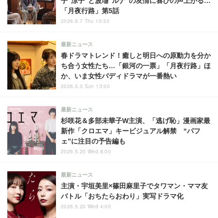
子“涼子”と波瑠“ルナ”の友情に喜びの声上がる…
「月夜行路」第5話
2026.5.7 Thu 10:30
最新ニュース
春ドラマトレンド！癒しと明日への原動力を分か
ち合う女性たち…「銀河の一票」「月夜行路」ほ
か、いま女性バディドラマが一番熱い
2026.5.3 Sun 13:00
最新ニュース
杉咲花＆多部未華子W主演、「逃げ恥」漫画家最
新作「クロエマ」キービジュアル解禁 “パフ
ェ”に注目の予告編も
2026.5.20 Wed 8:00
最新ニュース
主演・宇垣美里×篠田麻里子でタワマン・ママ友
バトル「おちたらおわり」実写ドラマ化
2026.5.20 Wed 4:00