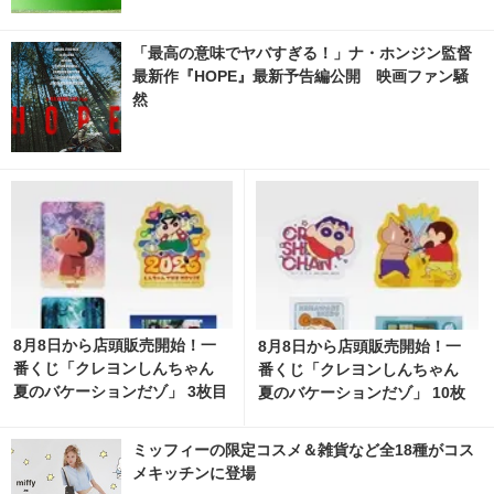
「最高の意味でヤバすぎる！」ナ・ホンジン監督
最新作『HOPE』最新予告編公開 映画ファン騒
然
8月8日から店頭販売開始！一
8月8日から店頭販売開始！一
番くじ「クレヨンしんちゃん
番くじ「クレヨンしんちゃん
夏のバケーションだゾ」 3枚目
夏のバケーションだゾ」 10枚
の写真・画像 | cinemacafe.ne
目の写真・画像 | cinemacafe.
t
net
ミッフィーの限定コスメ＆雑貨など全18種がコス
メキッチンに登場