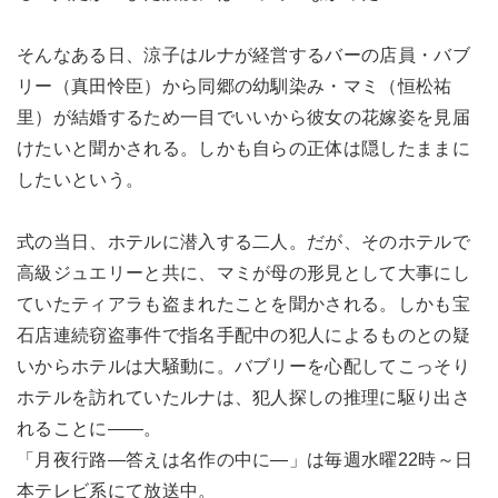
そんなある日、涼子はルナが経営するバーの店員・バブ
リー（真田怜臣）から同郷の幼馴染み・マミ（恒松祐
里）が結婚するため一目でいいから彼女の花嫁姿を見届
けたいと聞かされる。しかも自らの正体は隠したままに
したいという。
式の当日、ホテルに潜入する二人。だが、そのホテルで
高級ジュエリーと共に、マミが母の形見として大事にし
ていたティアラも盗まれたことを聞かされる。しかも宝
石店連続窃盗事件で指名手配中の犯人によるものとの疑
いからホテルは大騒動に。バブリーを心配してこっそり
ホテルを訪れていたルナは、犯人探しの推理に駆り出さ
れることに――。
「月夜行路―答えは名作の中に―」は毎週水曜22時～日
本テレビ系にて放送中。