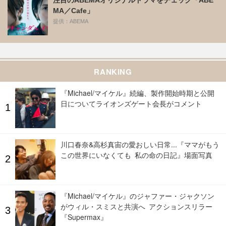
MA／Cafe」
提供：ABEMA
RANKING
『Michael/マイケル』続編、製作開始時期と公開
日についてライオンズゲート会長がコメント
川口春奈&高杉真宙の愛おしい日常...『ママがもう
この世界にいなくても 私の命の日記』場面写真
『Michael/マイケル』のジャファー・ジャクソン
がウィル・スミスと共演へ アクションスリラー
『Supermax』