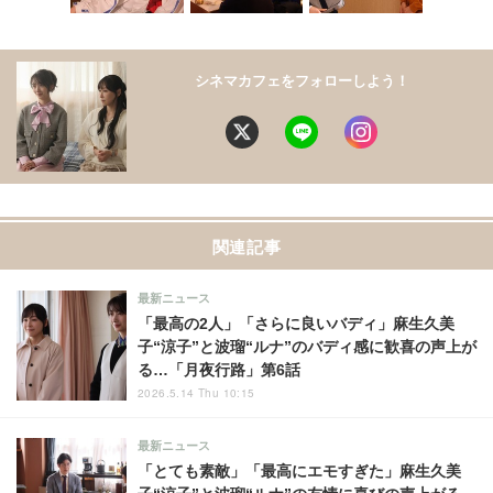
シネマカフェをフォローしよう！
関連記事
最新ニュース
「最高の2人」「さらに良いバディ」麻生久美
子“涼子”と波瑠“ルナ”のバディ感に歓喜の声上が
る…「月夜行路」第6話
2026.5.14 Thu 10:15
最新ニュース
「とても素敵」「最高にエモすぎた」麻生久美