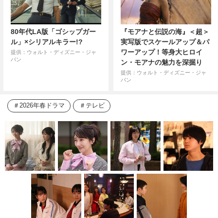
80年代LA版「ゴシップガー
『モアナと伝説の海』＜超＞
ル」×シリアルキラー!?
実写版でスケールアップ＆パ
ワーアップ！等身大ヒロイ
提供：ウォルト・ディズニー・ジャ
パン
ン・モアナの魅力を深掘り
提供：ウォルト・ディズニー・ジャ
パン
2026年春ドラマ
テレビ