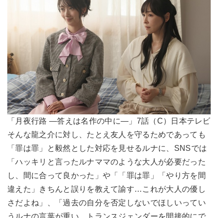
「月夜行路 ―答えは名作の中に―」7話（C）日本テレビ
そんな龍之介に対し、たとえ友人を守るためであっても
「罪は罪」と毅然とした対応を見せるルナに、SNSでは
「ハッキリと言ったルナママのような大人が必要だった
し、間に合って良かった」や「「罪は罪」「やり方を間
違えた」きちんと誤りを教えて諭す…これが大人の優し
さだよね」、「過去の自分を否定しないでほしいってい
うルナの言葉が重い。トランスジェンダーを間接的にで