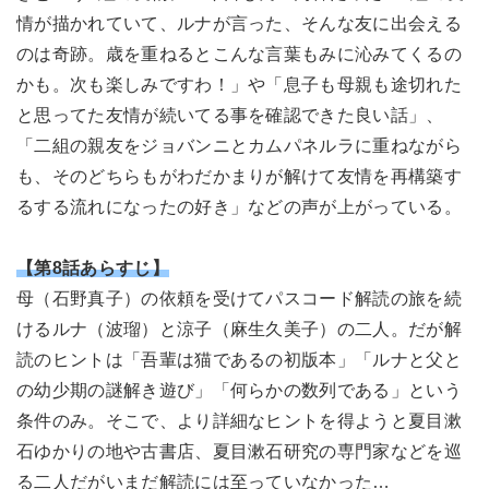
情が描かれていて、ルナが言った、そんな友に出会える
のは奇跡。歳を重ねるとこんな言葉もみに沁みてくるの
かも。次も楽しみですわ！」や「息子も母親も途切れた
と思ってた友情が続いてる事を確認できた良い話」、
「二組の親友をジョバンニとカムパネルラに重ねながら
も、そのどちらもがわだかまりが解けて友情を再構築す
るする流れになったの好き」などの声が上がっている。
【第8話あらすじ】
母（石野真子）の依頼を受けてパスコード解読の旅を続
けるルナ（波瑠）と涼子（麻生久美子）の二人。だが解
読のヒントは「吾輩は猫であるの初版本」「ルナと父と
の幼少期の謎解き遊び」「何らかの数列である」という
条件のみ。そこで、より詳細なヒントを得ようと夏目漱
石ゆかりの地や古書店、夏目漱石研究の専門家などを巡
る二人だがいまだ解読には至っていなかった…