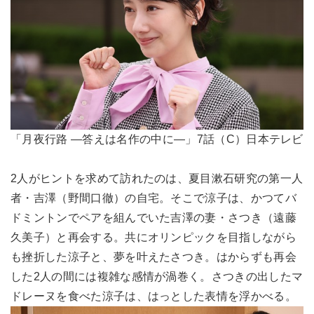
「月夜行路 ―答えは名作の中に―」7話（C）日本テレビ
2人がヒントを求めて訪れたのは、夏目漱石研究の第一人
者・吉澤（野間口徹）の自宅。そこで涼子は、かつてバ
ドミントンでペアを組んでいた吉澤の妻・さつき（遠藤
久美子）と再会する。共にオリンピックを目指しながら
も挫折した涼子と、夢を叶えたさつき。はからずも再会
した2人の間には複雑な感情が渦巻く。さつきの出したマ
ドレーヌを食べた涼子は、はっとした表情を浮かべる。