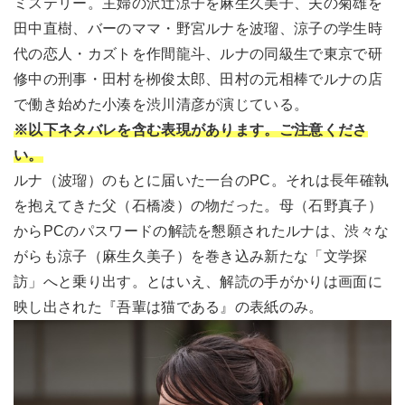
ミステリー。主婦の沢辻涼子を麻生久美子、夫の菊雄を
田中直樹、バーのママ・野宮ルナを波瑠、涼子の学生時
代の恋人・カズトを作間龍斗、ルナの同級生で東京で研
修中の刑事・田村を栁俊太郎、田村の元相棒でルナの店
で働き始めた小湊を渋川清彦が演じている。
※以下ネタバレを含む表現があります。ご注意くださ
い。
ルナ（波瑠）のもとに届いた一台のPC。それは長年確執
を抱えてきた父（石橋凌）の物だった。母（石野真子）
からPCのパスワードの解読を懇願されたルナは、渋々な
がらも涼子（麻生久美子）を巻き込み新たな「文学探
訪」へと乗り出す。とはいえ、解読の手がかりは画面に
映し出された『吾輩は猫である』の表紙のみ。