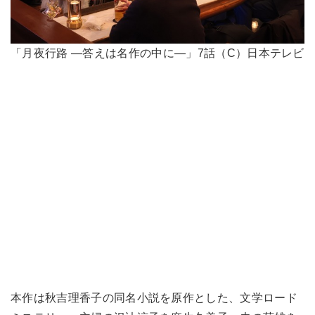
「月夜行路 ―答えは名作の中に―」7話（C）日本テレビ
本作は秋吉理香子の同名小説を原作とした、文学ロード