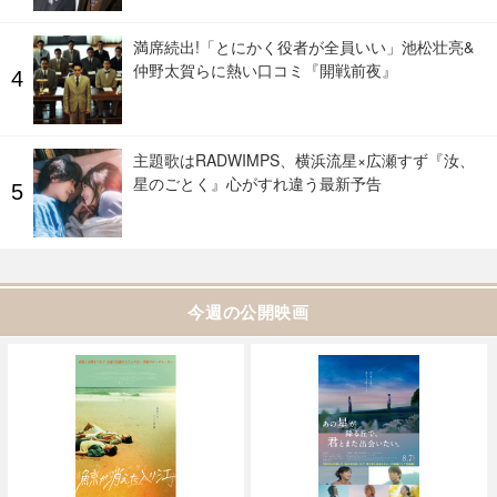
満席続出!「とにかく役者が全員いい」池松壮亮&
仲野太賀らに熱い口コミ『開戦前夜』
主題歌はRADWIMPS、横浜流星×広瀬すず『汝、
星のごとく』心がすれ違う最新予告
今週の公開映画