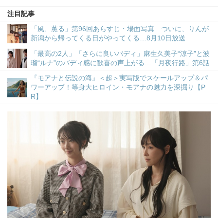
注目記事
「風、薫る」第96回あらすじ・場面写真 ついに、りんが
新潟から帰ってくる日がやってくる…8月10日放送
「最高の2人」「さらに良いバディ」麻生久美子“涼子”と波
瑠“ルナ”のバディ感に歓喜の声上がる…「月夜行路」第6話
『モアナと伝説の海』＜超＞実写版でスケールアップ＆パ
ワーアップ！等身大ヒロイン・モアナの魅力を深掘り【P
R】