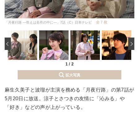
全 7 枚
「月夜行路 ―答えは名作の中に―」7話（C）日本テレビ
‹
1
/
2
拡大写真
麻生久美子と波瑠が主演を務める「月夜行路」の第7話が
5月20日に放送。涼子とさつきの友情に「沁みる」や
「好き」などの声が上がっている。