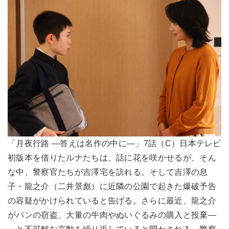
「月夜行路 ―答えは名作の中に―」7話（C）日本テレビ
初版本を借りたルナたちは、話に花を咲かせるが、そん
な中、警察官たちが吉澤宅を訪れる。そして吉澤の息
子・龍之介（二井景彪）に近隣の公園で起きた爆破予告
の容疑がかけられていると告げる。さらに最近、龍之介
がパンの窃盗、大量の牛肉やぬいぐるみの購入と投棄―