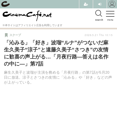
search
menu
※本サイトはアフィリエイト広告を利用しています
2026.5.21 Thu 10:15
スクープ
「沁みる」「好き」波瑠“ルナ”がつないだ麻
生久美子“涼子”と遠藤久美子“さつき”の友情
に歓喜の声上がる…「月夜行路―答えは名作
の中に―」第7話
麻生久美子と波瑠が主演を務める「月夜行路」の第7話が5月20
日に放送。涼子とさつきの友情に「沁みる」や「好き」などの声
が上がっている。