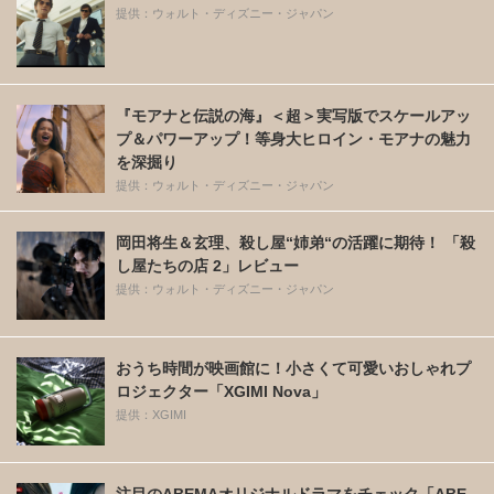
提供：ウォルト・ディズニー・ジャパン
『モアナと伝説の海』＜超＞実写版でスケールアッ
プ＆パワーアップ！等身大ヒロイン・モアナの魅力
を深掘り
提供：ウォルト・ディズニー・ジャパン
岡田将生＆玄理、殺し屋“姉弟“の活躍に期待！ 「殺
し屋たちの店 2」レビュー
提供：ウォルト・ディズニー・ジャパン
おうち時間が映画館に！小さくて可愛いおしゃれプ
ロジェクター「XGIMI Nova」
提供：XGIMI
注目のABEMAオリジナルドラマをチェック「ABE