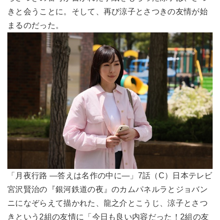
きと会うことに。そして、再び涼子とさつきの友情が始
まるのだった。
「月夜行路 ―答えは名作の中に―」7話（C）日本テレビ
宮沢賢治の『銀河鉄道の夜』のカムパネルラとジョバン
ニになぞらえて描かれた、龍之介とこうじ、涼子とさつ
きという2組の友情に「今日も良い内容だった！2組の友