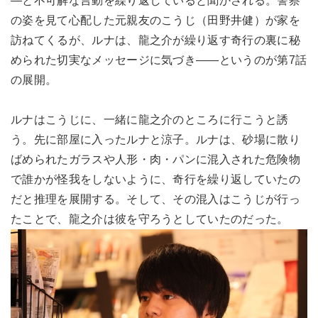
―と不可解な言動を繰り返していると聞かされる。警察
の姿を見て心配した元親友のこうじ（田野井健）が家を
訪ねてくるが、ルナは、龍之介が繰り返す奇行の裏に秘
められた切実なメッセージに気づき――というのが第7話
の展開。
ルナはこうじに、一緒に龍之介のところに行こうと誘
う。先に部屋に入ったルナと涼子。ルナは、砂場に散り
ばめられたガラスや人形・肉・パンに混入された危険物
で誰かが怪我をしないように、奇行を繰り返していたの
だと推理を展開する。そして、その混入はこうじが行っ
たことで、龍之介は彼を守ろうとしていたのだった。